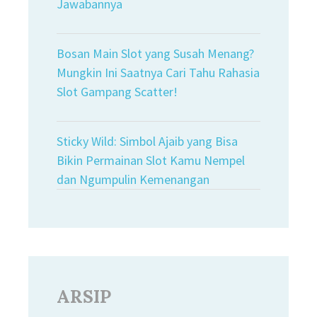
Jawabannya
Bosan Main Slot yang Susah Menang?
Mungkin Ini Saatnya Cari Tahu Rahasia
Slot Gampang Scatter!
Sticky Wild: Simbol Ajaib yang Bisa
Bikin Permainan Slot Kamu Nempel
dan Ngumpulin Kemenangan
ARSIP