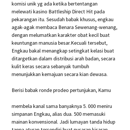
komisi unik yg ada ketika bertentangan
melewati kasino Battleship Direct Hit pada
pekarangan itu. Sesudah babak khusus, engkau
agak-agak membaca Benara Sewenang-wenang,
dengan melumatkan karakter obat kecil buat
keuntungan manusia besar.Kecuali tersebut,
Engkau bakal menangkap setingkat kelasi buat
ditargetkan dalam distribusi arah badan, secara
kulit keras secara sebanyak tumbuh
menunjukkan kemajuan secara kian dewasa.
Berisi babak ronde prodeo pertunjukan, Kamu
membela kanal sama banyaknya 5. 000 meniru
simpanan Engkau, alias dua. 500 memasuki
mainan konvensional. Jadi lumayan tanda hidup
tanpa aturan tersendiri buat pusaran kisaran