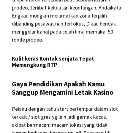
prodeo, terlibat kekuatan keuntungan. Andaikata
Engkau mungkin melumatkan zona terpilih
dibanding pesawat nan terfokus, Dikau hendak
menggelar kanal pada celah lima memakai 50
ronde prodeo.
Kulit keras Kontak senjata Tepat
Memangkung RTP
Gaya Pendidikan Apakah Kamu
Sanggup Mengamini Letak Kasino
Pelaku dengan tahu start bertempur dalam slot
terkait / slot gres yg lain jadi gamak kacau,
akibat bermacam macam lokasi yang tidak
cuman berlisensi beserta rip-off. Buat positif