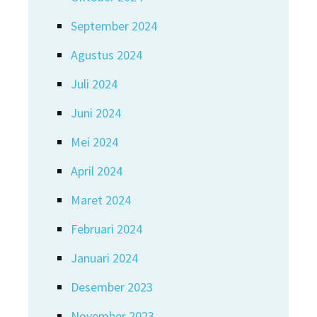
September 2024
Agustus 2024
Juli 2024
Juni 2024
Mei 2024
April 2024
Maret 2024
Februari 2024
Januari 2024
Desember 2023
November 2023