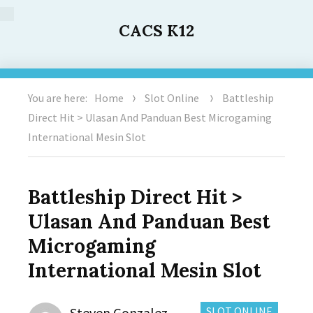
CACS K12
You are here:
Home
Slot Online
Battleship
Direct Hit > Ulasan And Panduan Best Microgaming
International Mesin Slot
Battleship Direct Hit >
Ulasan And Panduan Best
Microgaming
International Mesin Slot
Author
CATEGORIES:
Steven Gonzalez
SLOT ONLINE