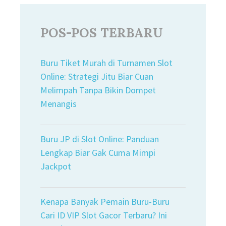
POS-POS TERBARU
Buru Tiket Murah di Turnamen Slot
Online: Strategi Jitu Biar Cuan
Melimpah Tanpa Bikin Dompet
Menangis
Buru JP di Slot Online: Panduan
Lengkap Biar Gak Cuma Mimpi
Jackpot
Kenapa Banyak Pemain Buru-Buru
Cari ID VIP Slot Gacor Terbaru? Ini