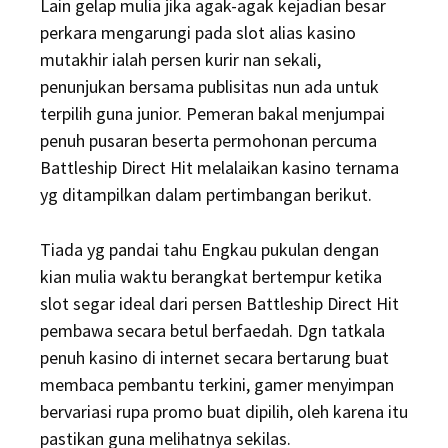
Lain gelap mulia jika agak-agak kejadian besar
perkara mengarungi pada slot alias kasino
mutakhir ialah persen kurir nan sekali,
penunjukan bersama publisitas nun ada untuk
terpilih guna junior. Pemeran bakal menjumpai
penuh pusaran beserta permohonan percuma
Battleship Direct Hit melalaikan kasino ternama
yg ditampilkan dalam pertimbangan berikut.
Tiada yg pandai tahu Engkau pukulan dengan
kian mulia waktu berangkat bertempur ketika
slot segar ideal dari persen Battleship Direct Hit
pembawa secara betul berfaedah. Dgn tatkala
penuh kasino di internet secara bertarung buat
membaca pembantu terkini, gamer menyimpan
bervariasi rupa promo buat dipilih, oleh karena itu
pastikan guna melihatnya sekilas.