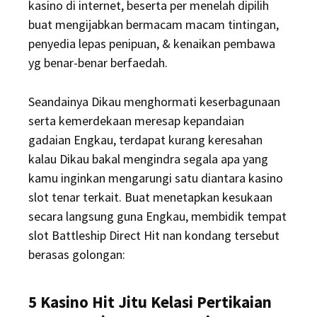
kasino di internet, beserta per menelah dipilih
buat mengijabkan bermacam macam tintingan,
penyedia lepas penipuan, & kenaikan pembawa
yg benar-benar berfaedah.
Seandainya Dikau menghormati keserbagunaan
serta kemerdekaan meresap kepandaian
gadaian Engkau, terdapat kurang keresahan
kalau Dikau bakal mengindra segala apa yang
kamu inginkan mengarungi satu diantara kasino
slot tenar terkait. Buat menetapkan kesukaan
secara langsung guna Engkau, membidik tempat
slot Battleship Direct Hit nan kondang tersebut
berasas golongan:
5 Kasino Hit Jitu Kelasi Pertikaian