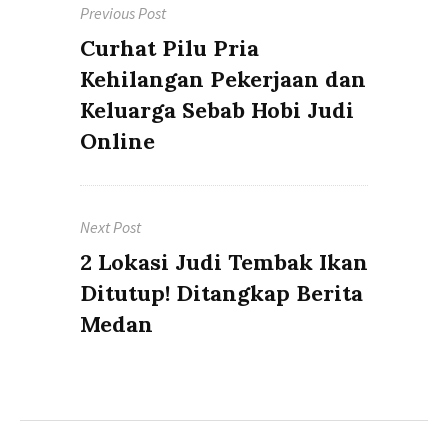
Previous Post
pos
Previous
Curhat Pilu Pria
post:
Kehilangan Pekerjaan dan
Keluarga Sebab Hobi Judi
Online
Next Post
Next
2 Lokasi Judi Tembak Ikan
post:
Ditutup! Ditangkap Berita
Medan