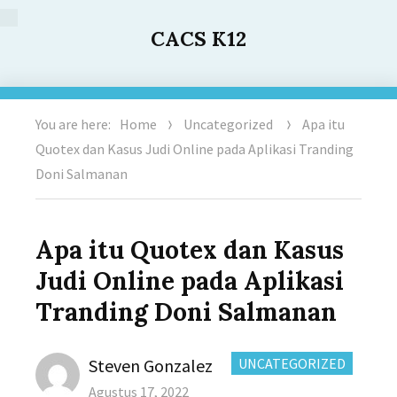
CACS K12
You are here:
Home
Uncategorized
Apa itu
Quotex dan Kasus Judi Online pada Aplikasi Tranding
Doni Salmanan
Apa itu Quotex dan Kasus
Judi Online pada Aplikasi
Tranding Doni Salmanan
Author
CATEGORIES:
Steven Gonzalez
UNCATEGORIZED
Posted
Agustus 17, 2022