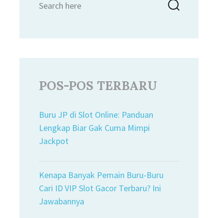
Searc
for:
POS-POS TERBARU
Buru JP di Slot Online: Panduan
Lengkap Biar Gak Cuma Mimpi
Jackpot
Kenapa Banyak Pemain Buru-Buru
Cari ID VIP Slot Gacor Terbaru? Ini
Jawabannya