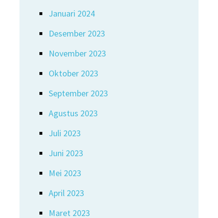
Januari 2024
Desember 2023
November 2023
Oktober 2023
September 2023
Agustus 2023
Juli 2023
Juni 2023
Mei 2023
April 2023
Maret 2023