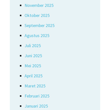
November 2025
Oktober 2025
September 2025
Agustus 2025
Juli 2025
Juni 2025
Mei 2025
April 2025
Maret 2025
Februari 2025
Januari 2025