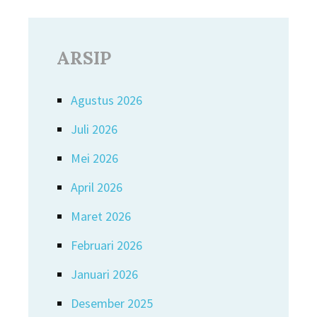
ARSIP
Agustus 2026
Juli 2026
Mei 2026
April 2026
Maret 2026
Februari 2026
Januari 2026
Desember 2025