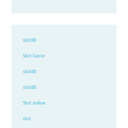
slot88
Slot Gacor
slot88
slot88
Slot online
slot