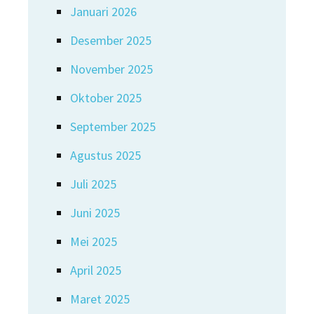
Januari 2026
Desember 2025
November 2025
Oktober 2025
September 2025
Agustus 2025
Juli 2025
Juni 2025
Mei 2025
April 2025
Maret 2025