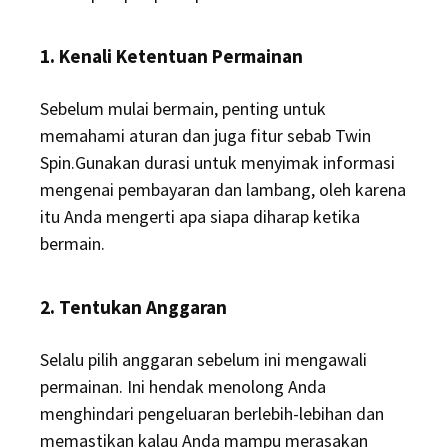
1. Kenali Ketentuan Permainan
Sebelum mulai bermain, penting untuk
memahami aturan dan juga fitur sebab Twin
Spin.Gunakan durasi untuk menyimak informasi
mengenai pembayaran dan lambang, oleh karena
itu Anda mengerti apa siapa diharap ketika
bermain.
2. Tentukan Anggaran
Selalu pilih anggaran sebelum ini mengawali
permainan. Ini hendak menolong Anda
menghindari pengeluaran berlebih-lebihan dan
memastikan kalau Anda mampu merasakan