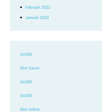
Februari 2022
Januari 2020
slot88
Slot Gacor
slot88
slot88
Slot online