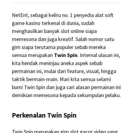
NetEnt, sebagai keliru no. 1 penyedia alat soft
game kasino terkenal di dunia, sudah
menghasilkan banyak slot online siapa
memesona dan juga kreatif. Salah nomor satu
gim siapa terutama populer sebab mereka
semua merupakan
Twin Spin
. Internal ulasan ini,
kita hendak meninjau aneka aspek sebab
permainan ini, mulai dari feature, visual, hingga
taktik bermain-main. Mari kita semua selami
bumi Twin Spin dan juga cari alasan permainan ini
demikian memesona kepada sekumpulan pelaku.
Perkenalan Twin Spin
Twin Spin merupakan gim slot gacor video yang