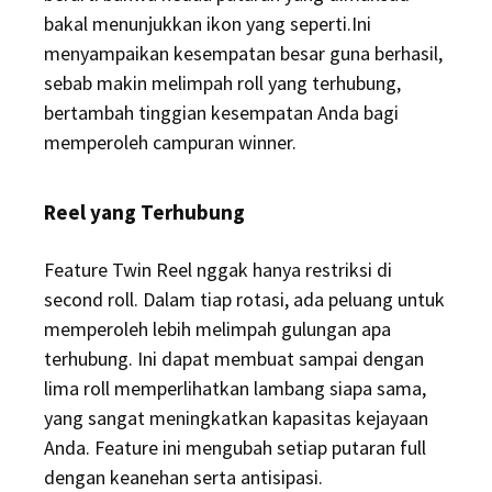
bakal menunjukkan ikon yang seperti.Ini
menyampaikan kesempatan besar guna berhasil,
sebab makin melimpah roll yang terhubung,
bertambah tinggian kesempatan Anda bagi
memperoleh campuran winner.
Reel yang Terhubung
Feature Twin Reel nggak hanya restriksi di
second roll. Dalam tiap rotasi, ada peluang untuk
memperoleh lebih melimpah gulungan apa
terhubung. Ini dapat membuat sampai dengan
lima roll memperlihatkan lambang siapa sama,
yang sangat meningkatkan kapasitas kejayaan
Anda. Feature ini mengubah setiap putaran full
dengan keanehan serta antisipasi.