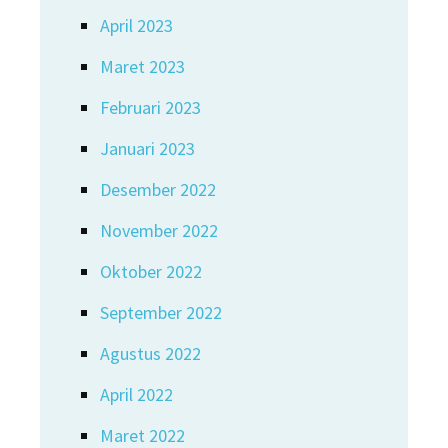
April 2023
Maret 2023
Februari 2023
Januari 2023
Desember 2022
November 2022
Oktober 2022
September 2022
Agustus 2022
April 2022
Maret 2022