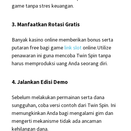
game tanpa stres keuangan.
3. Manfaatkan Rotasi Gratis
Banyak kasino online memberikan bonus serta
putaran free bagi game
link slot
online.Utilize
penawaran ini guna mencoba Twin Spin tanpa
harus memproduksi uang Anda seorang diri.
4. Jalankan Edisi Demo
Sebelum melakukan permainan serta dana
sungguhan, coba versi contoh dari Twin Spin. Ini
memungkinkan Anda bagi mengalami gim dan
mengerti mekanisme tidak ada ancaman
kehilangan dana.