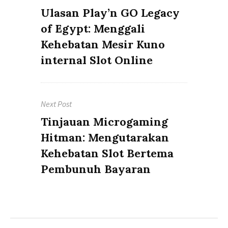
Previous
Ulasan Play’n GO Legacy
post:
of Egypt: Menggali
Kehebatan Mesir Kuno
internal Slot Online
Next Post
Next
Tinjauan Microgaming
post:
Hitman: Mengutarakan
Kehebatan Slot Bertema
Pembunuh Bayaran