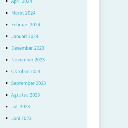
April 2024
Maret 2024
Februari 2024
Januari 2024
Desember 2023
November 2023
Oktober 2023
September 2023
Agustus 2023
Juli 2023
Juni 2023