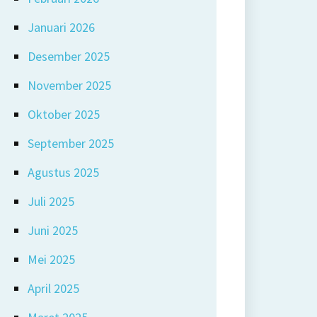
Januari 2026
Desember 2025
November 2025
Oktober 2025
September 2025
Agustus 2025
Juli 2025
Juni 2025
Mei 2025
April 2025