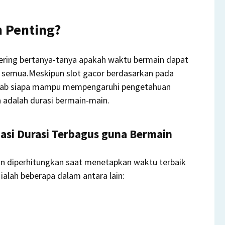
 Penting?
 sering bertanya-tanya apakah waktu bermain dapat
semua.Meskipun slot gacor berdasarkan pada
ebab siapa mampu mempengaruhi pengetahuan
 adalah durasi bermain-main.
asi Durasi Terbagus guna Bermain
n diperhitungkan saat menetapkan waktu terbaik
 ialah beberapa dalam antara lain: