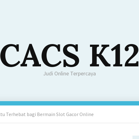
CACS K1
Judi Online Terpercaya
tu Terhebat bagi Bermain Slot Gacor Online