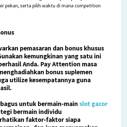
r pekan, serta pilih waktu di mana competition
Bonus
awarkan pemasaran dan bonus khusus
Gunakan kemungkinan yang satu ini
berhasil Anda. Pay Attention masa
t menghadiahkan bonus suplemen
juga utilize kesempatannya guna
asil.
erbagus untuk bermain-main
slot gacor
ategi bermain individu
hatikan faktor-faktor siapa