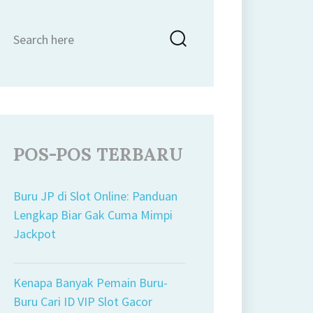
Search
Search
for:
POS-POS TERBARU
Buru JP di Slot Online: Panduan
Lengkap Biar Gak Cuma Mimpi
Jackpot
Kenapa Banyak Pemain Buru-
Buru Cari ID VIP Slot Gacor