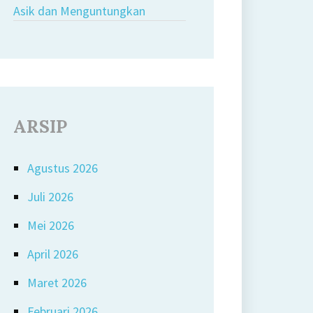
Asik dan Menguntungkan
ARSIP
Agustus 2026
Juli 2026
Mei 2026
April 2026
Maret 2026
Februari 2026