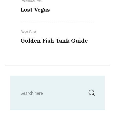
Previous Post
pos
Previous
Lost Vegas
post:
Next Post
Next
Golden Fish Tank Guide
post:
Search
Searc
for: