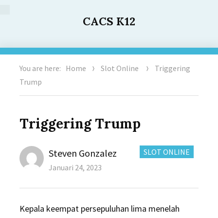
CACS K12
You are here:
Home
Slot Online
Triggering
Trump
Triggering Trump
Author
CATEGORIES:
Steven Gonzalez
SLOT ONLINE
Posted
Januari 24, 2023
on
Kepala keempat persepuluhan lima menelah