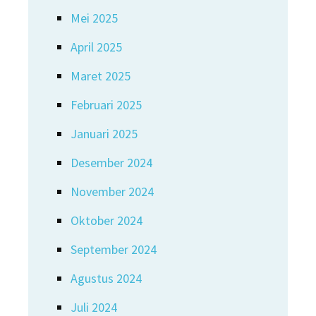
Mei 2025
April 2025
Maret 2025
Februari 2025
Januari 2025
Desember 2024
November 2024
Oktober 2024
September 2024
Agustus 2024
Juli 2024