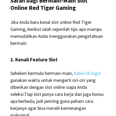
Saran bagi Bermain-Main Slot
Online Red Tiger Gaming
Jika Anda baru kenal slot online Red Tiger
Gaming, berikut ialah sejumlah tips apa mampu
memudahkan Anda menggunakan pengetahuan
bermain:
1. Kenali Feature Slot
Sebelum bermula bermain-main,
babe138 login
gunakan waktu untuk mengerti ciri-ciri yang
diberikan dengan slot online siapa Anda
seleksi.Tiap slot punya cara kerja dan juga bonus
apa berbeda, jadi penting guna paham cara
kerjanya agar bisa meraih kemenangan
maksimal.