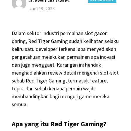
Posted
Juni 19, 2025
on
Dalam sektor industri permainan slot gacor
daring, Red Tiger Gaming sudah kelihatan selaku
keliru satu developer terkenal apa menyediakan
pengetahuan melakukan permainan apa inovasi
dan juga menggaet. Karangan ini hendak
menghadiahkan review detail mengenai slot-slot
sebab Red Tiger Gaming, termasuk feature,
topik, dan sebab kenapa pemain wajib
membandingkan bagi menguji game mereka
semua.
Apa yang itu Red Tiger Gaming?