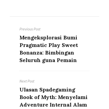
Navigasi
Previous Post
pos
Previous
Mengeksplorasi Bumi
post:
Pragmatic Play Sweet
Bonanza: Bimbingan
Seluruh guna Pemain
Next Post
Next
Ulasan Spadegaming
post:
Book of Myth: Menyelami
Adventure Internal Alam