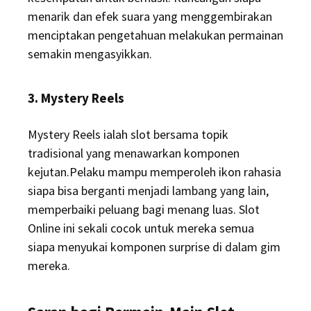
menarik dan efek suara yang menggembirakan
menciptakan pengetahuan melakukan permainan
semakin mengasyikkan.
3. Mystery Reels
Mystery Reels ialah slot bersama topik
tradisional yang menawarkan komponen
kejutan.Pelaku mampu memperoleh ikon rahasia
siapa bisa berganti menjadi lambang yang lain,
memperbaiki peluang bagi menang luas. Slot
Online ini sekali cocok untuk mereka semua
siapa menyukai komponen surprise di dalam gim
mereka.