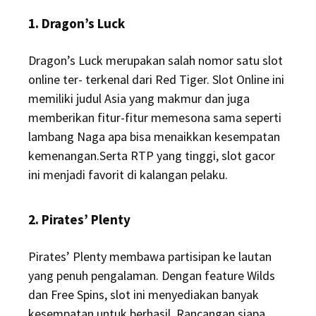
1. Dragon’s Luck
Dragon’s Luck merupakan salah nomor satu slot
online ter- terkenal dari Red Tiger. Slot Online ini
memiliki judul Asia yang makmur dan juga
memberikan fitur-fitur memesona sama seperti
lambang Naga apa bisa menaikkan kesempatan
kemenangan.Serta RTP yang tinggi, slot gacor
ini menjadi favorit di kalangan pelaku.
2. Pirates’ Plenty
Pirates’ Plenty membawa partisipan ke lautan
yang penuh pengalaman. Dengan feature Wilds
dan Free Spins, slot ini menyediakan banyak
kesempatan untuk berhasil. Rancangan siapa