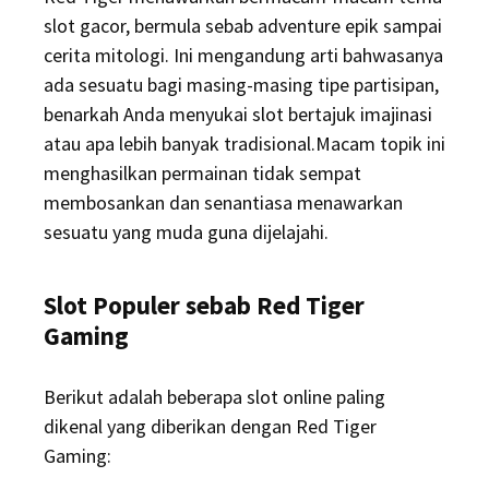
slot gacor, bermula sebab adventure epik sampai
cerita mitologi. Ini mengandung arti bahwasanya
ada sesuatu bagi masing-masing tipe partisipan,
benarkah Anda menyukai slot bertajuk imajinasi
atau apa lebih banyak tradisional.Macam topik ini
menghasilkan permainan tidak sempat
membosankan dan senantiasa menawarkan
sesuatu yang muda guna dijelajahi.
Slot Populer sebab Red Tiger
Gaming
Berikut adalah beberapa slot online paling
dikenal yang diberikan dengan Red Tiger
Gaming: