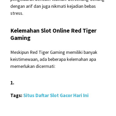
dengan arif dan juga nikmati kejadian bebas
stress.
Kelemahan Slot Online Red Tiger
Gaming
Meskipun Red Tiger Gaming memiliki banyak
keistimewaan, ada beberapa kelemahan apa
memerlukan dicermati:
1.
Tags:
Situs Daftar Slot Gacor Hari Ini