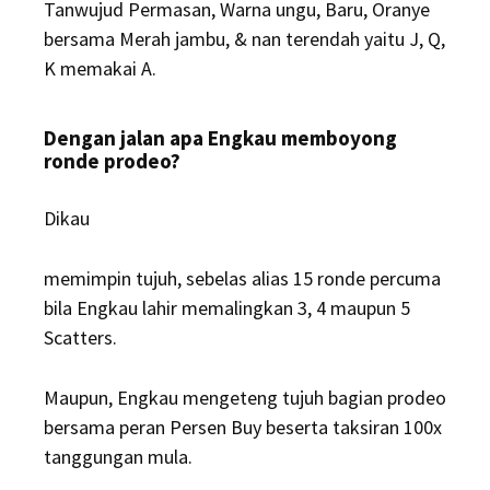
Tanwujud Permasan, Warna ungu, Baru, Oranye
bersama Merah jambu, & nan terendah yaitu J, Q,
K memakai A.
Dengan jalan apa Engkau memboyong
ronde prodeo?
Dikau
memimpin tujuh, sebelas alias 15 ronde percuma
bila Engkau lahir memalingkan 3, 4 maupun 5
Scatters.
Maupun, Engkau mengeteng tujuh bagian prodeo
bersama peran Persen Buy beserta taksiran 100x
tanggungan mula.