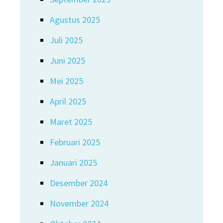
Agustus 2025
Juli 2025
Juni 2025
Mei 2025
April 2025
Maret 2025
Februari 2025
Januari 2025
Desember 2024
November 2024