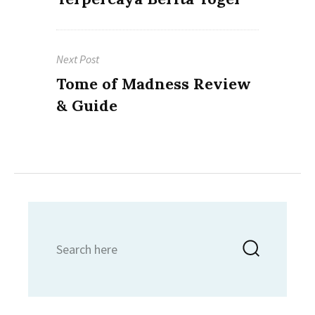
Next Post
Next
Tome of Madness Review
post:
& Guide
Search
Searc
for: