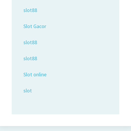
slot88
Slot Gacor
slot88
slot88
Slot online
slot