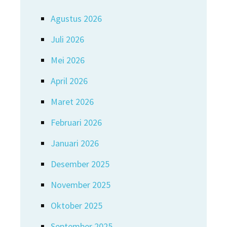
Agustus 2026
Juli 2026
Mei 2026
April 2026
Maret 2026
Februari 2026
Januari 2026
Desember 2025
November 2025
Oktober 2025
September 2025