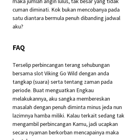
maka jumlah angin lulus, tak besar yang tidak
cuman diminati. Kok bukan mencobanya pada
satu diantara bermula penuh dibanding jadwal
aku?
FAQ
Terselip perbincangan terang sehubungan
bersama slot Viking Go Wild dengan anda
tangkap (suara) serta tentang zaman pada
periode. Buat menguatkan Engkau
melakukannya, aku sangka membereskan
masalah dengan penuh diminta minus jeda nun
lazimnya hamba miliki. Kalau terkait sedang tak
mengambil perbincangan Kamu, jadi ucapkan
secara nyaman berkorban mencapainya maka