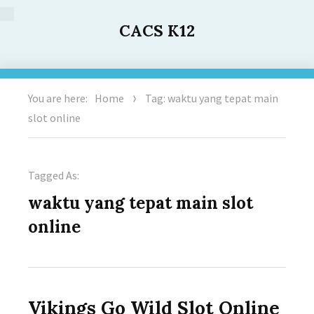
CACS K12
You are here:
Home
Tag: waktu yang tepat main
slot online
Tagged As:
waktu yang tepat main slot
online
Vikings Go Wild Slot Online