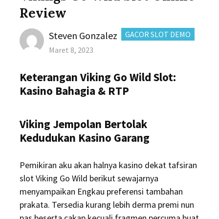
Review
Author
CATEGORIES:
Steven Gonzalez
GACOR SLOT DEMO
Posted
Maret 8, 2023
on
Keterangan Viking Go Wild Slot:
Kasino Bahagia & RTP
Viking Jempolan Bertolak
Kedudukan Kasino Garang
Pemikiran aku akan halnya kasino dekat tafsiran
slot Viking Go Wild berikut sewajarnya
menyampaikan Engkau preferensi tambahan
prakata. Tersedia kurang lebih derma premi nun
pas beserta cakap kecuali fragmen percuma buat