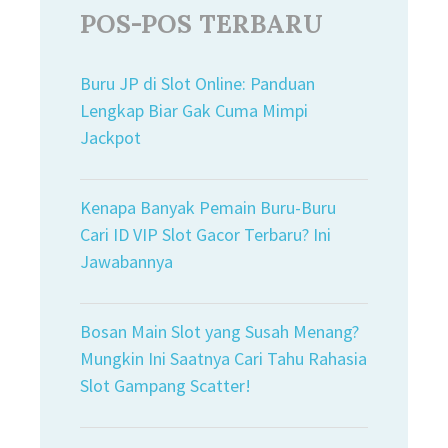
POS-POS TERBARU
Buru JP di Slot Online: Panduan
Lengkap Biar Gak Cuma Mimpi
Jackpot
Kenapa Banyak Pemain Buru-Buru
Cari ID VIP Slot Gacor Terbaru? Ini
Jawabannya
Bosan Main Slot yang Susah Menang?
Mungkin Ini Saatnya Cari Tahu Rahasia
Slot Gampang Scatter!