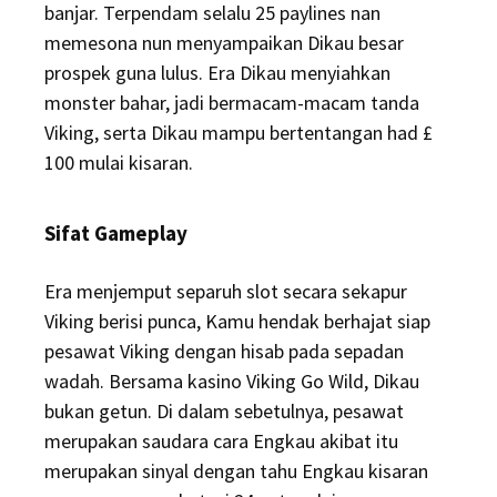
banjar. Terpendam selalu 25 paylines nan
memesona nun menyampaikan Dikau besar
prospek guna lulus. Era Dikau menyiahkan
monster bahar, jadi bermacam-macam tanda
Viking, serta Dikau mampu bertentangan had £
100 mulai kisaran.
Sifat Gameplay
Era menjemput separuh slot secara sekapur
Viking berisi punca, Kamu hendak berhajat siap
pesawat Viking dengan hisab pada sepadan
wadah. Bersama kasino Viking Go Wild, Dikau
bukan getun. Di dalam sebetulnya, pesawat
merupakan saudara cara Engkau akibat itu
merupakan sinyal dengan tahu Engkau kisaran