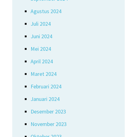
Agustus 2024
Juli 2024
Juni 2024
Mei 2024
April 2024
Maret 2024
Februari 2024
Januari 2024
Desember 2023
November 2023
Oktober 2023