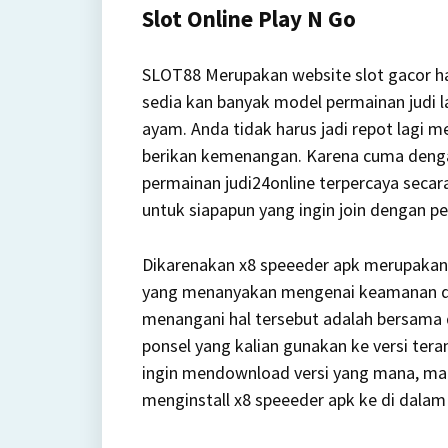
Slot Online Play N Go
SLOT88 Merupakan website slot gacor har
sedia kan banyak model permainan judi l
ayam. Anda tidak harus jadi repot lagi m
berikan kemenangan. Karena cuma denga
permainan judi24online terpercaya secar
untuk siapapun yang ingin join dengan p
Dikarenakan x8 speeeder apk merupakan a
yang menanyakan mengenai keamanan dari 
menangani hal tersebut adalah bersama
ponsel yang kalian gunakan ke versi tera
ingin mendownload versi yang mana, mak
menginstall x8 speeeder apk ke di dalam