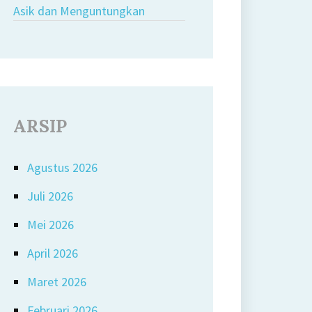
Asik dan Menguntungkan
ARSIP
Agustus 2026
Juli 2026
Mei 2026
April 2026
Maret 2026
Februari 2026