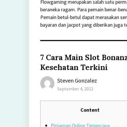
Flowgaming merupakan salah satu perm
beraneka ragam. Para pemain benar-bena
Pemain betul-betul dapat merasakan sens
bayaran dan jacpot yang diberikan juga
7 Cara Main Slot Bonan
Kesehatan Terkini
Author
Steven Gonzalez
Posted
September 4, 2022
on
Content
Pinjaman Online Terpercaya