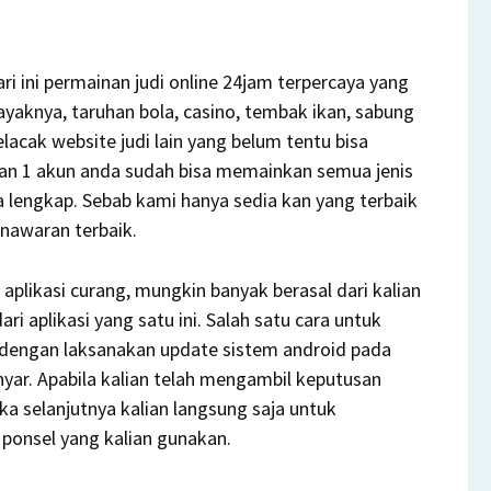
i ini permainan judi online 24jam terpercaya yang
ayaknya, taruhan bola, casino, tembak ikan, sabung
elacak website judi lain yang belum tentu bisa
n 1 akun anda sudah bisa memainkan semua jenis
a lengkap. Sebab kami hanya sedia kan yang terbaik
enawaran terbaik.
plikasi curang, mungkin banyak berasal dari kalian
aplikasi yang satu ini. Salah satu cara untuk
 dengan laksanakan update sistem android pada
nyar. Apabila kalian telah mengambil keputusan
a selanjutnya kalian langsung saja untuk
 ponsel yang kalian gunakan.