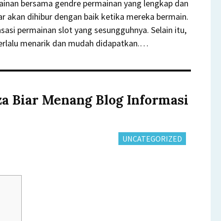
ainan bersama gendre permainan yang lengkap dan
r akan dihibur dengan baik ketika mereka bermain.
asi permainan slot yang sesungguhnya. Selain itu,
 terlalu menarik dan mudah didapatkan.…
za Biar Menang Blog Informasi
CATEGORIES:
UNCATEGORIZED