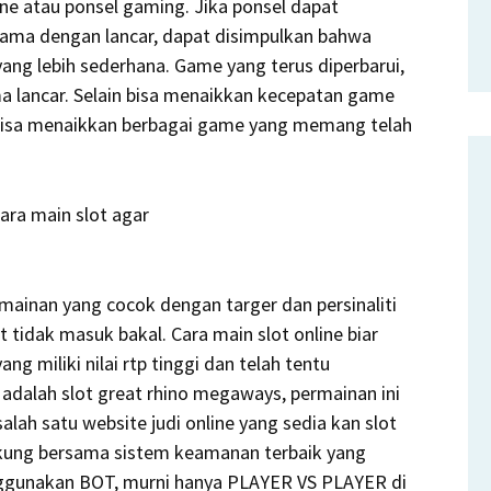
ne atau ponsel gaming. Jika ponsel dapat
ama dengan lancar, dapat disimpulkan bahwa
yang lebih sederhana. Game yang terus diperbarui,
 lancar. Selain bisa menaikkan kecepatan game
 bisa menaikkan berbagai game yang memang telah
mainan yang cocok dengan targer dan persinaliti
 tidak masuk bakal. Cara main slot online biar
 miliki nilai rtp tinggi dan telah tentu
adalah slot great rhino megaways, permainan ini
alah satu website judi online yang sedia kan slot
dukung bersama sistem keamanan terbaik yang
enggunakan BOT, murni hanya PLAYER VS PLAYER di