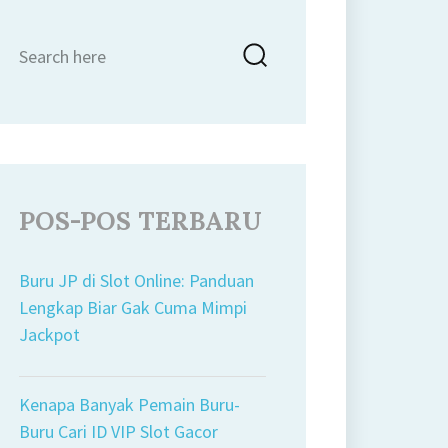
Search
Search
for:
POS-POS TERBARU
Buru JP di Slot Online: Panduan
Lengkap Biar Gak Cuma Mimpi
Jackpot
Kenapa Banyak Pemain Buru-
Buru Cari ID VIP Slot Gacor