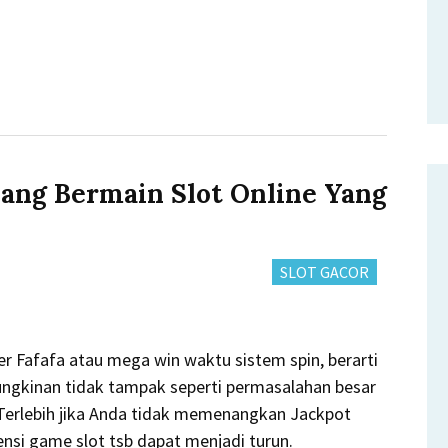
nang Bermain Slot Online Yang
CATEGORIES:
SLOT GACOR
r Fafafa atau mega win waktu sistem spin, berarti
ungkinan tidak tampak seperti permasalahan besar
i. Terlebih jika Anda tidak memenangkan Jackpot
ensi game slot tsb dapat menjadi turun.