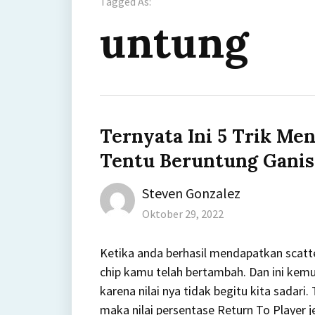
Tagged As:
untung
Ternyata Ini 5 Trik Me
Tentu Beruntung Ganis
Author
Steven Gonzalez
Posted
Oktober 29, 2022
on
Ketika anda berhasil mendapatkan scatte
chip kamu telah bertambah. Dan ini kem
karena nilai nya tidak begitu kita sadar
maka nilai persentase Return To Player j