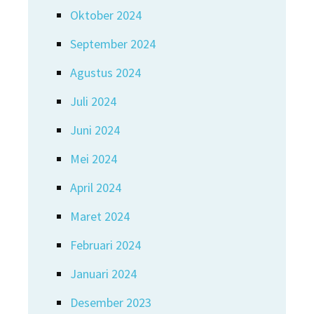
Oktober 2024
September 2024
Agustus 2024
Juli 2024
Juni 2024
Mei 2024
April 2024
Maret 2024
Februari 2024
Januari 2024
Desember 2023