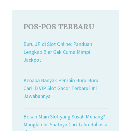
POS-POS TERBARU
Buru JP di Slot Online: Panduan
Lengkap Biar Gak Cuma Mimpi
Jackpot
Kenapa Banyak Pemain Buru-Buru
Cari ID VIP Slot Gacor Terbaru? Ini
Jawabannya
Bosan Main Slot yang Susah Menang?
Mungkin Ini Saatnya Cari Tahu Rahasia