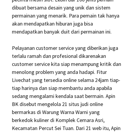
dibuat bersama desain yang unik dan sistem
permainan yang menarik. Para pemain tak hanya
akan mendapatkan hiburan juga bisa
mendapatkan banyak duit dari permainan ini.
Pelayanan customer service yang diberikan juga
terlalu ramah dan profesional dikarenakan
customer service kita siap menampung kritik dan
menolong problem yang anda hadapi. Fitur
Livechat yang tersedia online selama 24jam tiap-
tiap harinya dan siap membantu anda apabila
sedang mengalami kendala saat bermain. Apin
BK disebut mengelola 21 situs judi online
bermarkas di Warung Warna Warni yang
berkedok kuliner di Komplek Cemara Asri,
Kecamatan Percut Sei Tuan. Dari 21 web itu, Apin