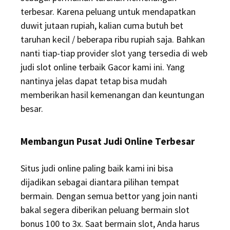
terbesar. Karena peluang untuk mendapatkan
duwit jutaan rupiah, kalian cuma butuh bet
taruhan kecil / beberapa ribu rupiah saja. Bahkan
nanti tiap-tiap provider slot yang tersedia di web
judi slot online terbaik Gacor kami ini. Yang
nantinya jelas dapat tetap bisa mudah
memberikan hasil kemenangan dan keuntungan
besar.
Membangun Pusat Judi Online Terbesar
Situs judi online paling baik kami ini bisa
dijadikan sebagai diantara pilihan tempat
bermain. Dengan semua bettor yang join nanti
bakal segera diberikan peluang bermain slot
bonus 100 to 3x. Saat bermain slot, Anda harus