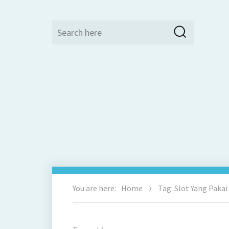
Search
Search
for:
You are here:
Home
Tag: Slot Yang Pakai