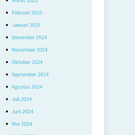
Maret 2025
Februari 2025
Januari 2025
Desember 2024
November 2024
Oktober 2024
September 2024
Agustus 2024
Juli 2024
Juni 2024
Mei 2024