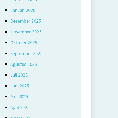
Januari 2026
Desember 2025
November 2025
Oktober 2025
September 2025
Agustus 2025
Juli 2025
Juni 2025
Mei 2025
April 2025