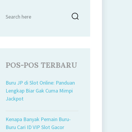
Search
Search
for:
POS-POS TERBARU
Buru JP di Slot Online: Panduan
Lengkap Biar Gak Cuma Mimpi
Jackpot
Kenapa Banyak Pemain Buru-
Buru Cari ID VIP Slot Gacor