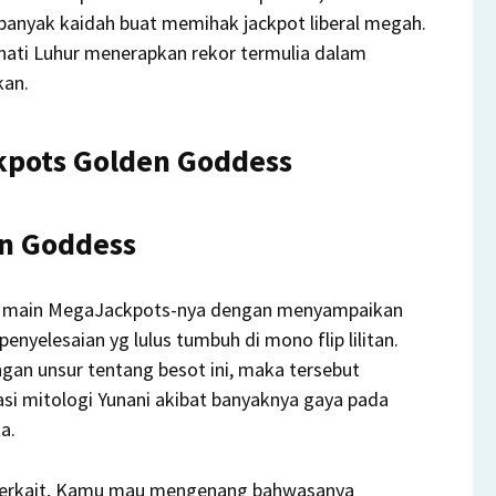
anyak kaidah buat memihak jackpot liberal megah.
 hati Luhur menerapkan rekor termulia dalam
kan.
kpots Golden Goddess
n Goddess
is main MegaJackpots-nya dengan menyampaikan
enyelesaian yg lulus tumbuh di mono flip lilitan.
gan unsur tentang besot ini, maka tersebut
asi mitologi Yunani akibat banyaknya gaya pada
a.
terkait, Kamu mau mengenang bahwasanya