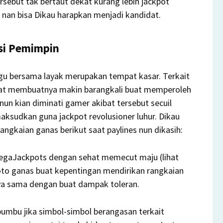
ebut tak bertaut dekat kurang lebih jackpot
 nan bisa Dikau harapkan menjadi kandidat.
si Pemimpin
gu bersama layak merupakan tempat kasar. Terkait
 buat membuatnya makin barangkali buat memperoleh
 nun kian diminati gamer akibat tersebut secuil
ksudkan guna jackpot revolusioner luhur. Dikau
ngkaian ganas berikut saat paylines nun dikasih:
egaJackpots dengan sehat memecut maju (lihat
to ganas buat kepentingan mendirikan rangkaian
ya sama dengan buat dampak toleran.
bu jika simbol-simbol berangasan terkait