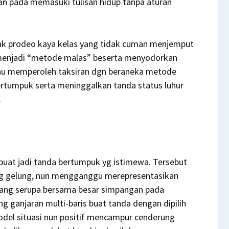
n pada memasuki tulisan hidup tanpa aturan
bak prodeo kaya kelas yang tidak cuman menjemput
menjadi “metode malas” beserta menyodorkan
kau memperoleh taksiran dgn beraneka metode
rtumpuk serta meninggalkan tanda status luhur
.
buat jadi tanda bertumpuk yg istimewa. Tersebut
ng gelung, nun mengganggu merepresentasikan
yang serupa bersama besar simpangan pada
g ganjaran multi-baris buat tanda dengan dipilih
model situasi nun positif mencampur cenderung