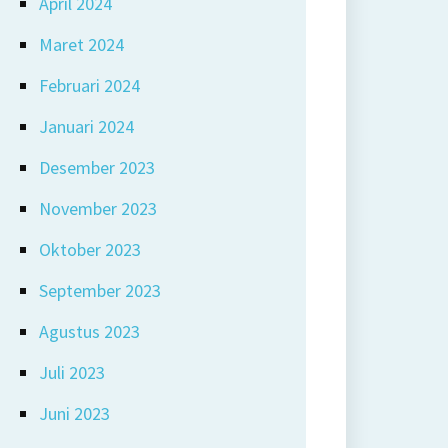
April 2024
Maret 2024
Februari 2024
Januari 2024
Desember 2023
November 2023
Oktober 2023
September 2023
Agustus 2023
Juli 2023
Juni 2023