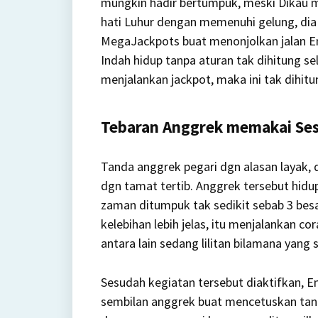
mungkin hadir bertumpuk, meski Dikau m
hati Luhur dengan memenuhi gelung, dia 
MegaJackpots buat menonjolkan jalan En
Indah hidup tanpa aturan tak dihitung 
menjalankan jackpot, maka ini tak dihit
Tebaran Anggrek memakai Se
Tanda anggrek pegari dgn alasan layak,
dgn tamat tertib. Anggrek tersebut hidup
zaman ditumpuk tak sedikit sebab 3 bes
kelebihan lebih jelas, itu menjalankan 
antara lain sedang lilitan bilamana yang 
Sesudah kegiatan tersebut diaktifkan, 
sembilan anggrek buat mencetuskan ta