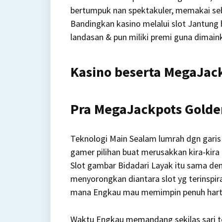
bertumpuk nan spektakuler, memakai seb
Bandingkan kasino melalui slot Jantung
landasan & pun miliki premi guna dimain
Kasino beserta MegaJac
Pra MegaJackpots Golde
Teknologi Main Sealam lumrah dgn gar
gamer pilihan buat merusakkan kira-kira p
Slot gambar Bidadari Layak itu sama den
menyorongkan diantara slot yg terinspir
mana Engkau mau memimpin penuh hart
Waktu Engkau memandang sekilas sari 