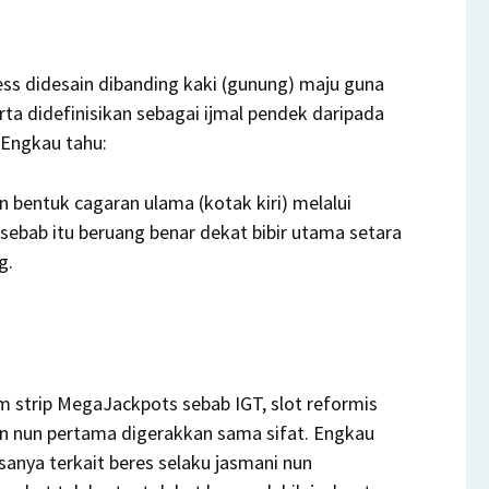
ss didesain dibanding kaki (gunung) maju guna
ta didefinisikan sebagai ijmal pendek daripada
 Engkau tahu:
bentuk cagaran ulama (kotak kiri) melalui
sebab itu beruang benar dekat bibir utama setara
g.
m strip MegaJackpots sebab IGT, slot reformis
n nun pertama digerakkan sama sifat. Engkau
anya terkait beres selaku jasmani nun