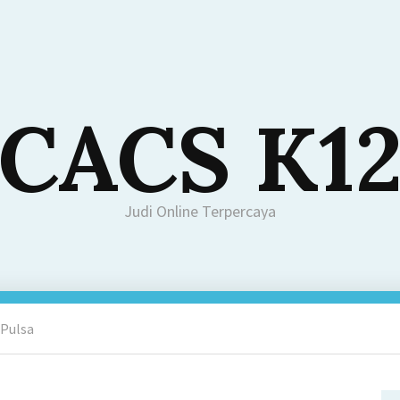
CACS K1
Judi Online Terpercaya
 Pulsa