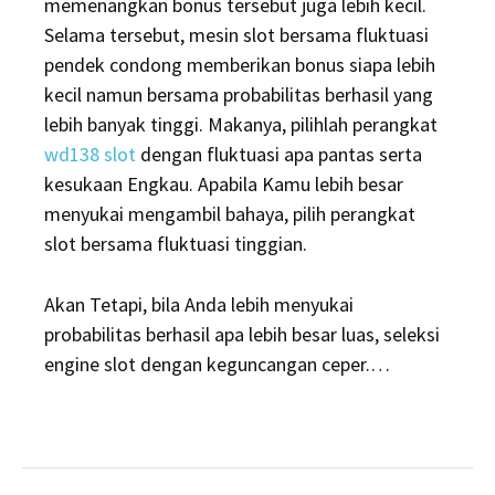
memenangkan bonus tersebut juga lebih kecil.
Selama tersebut, mesin slot bersama fluktuasi
pendek condong memberikan bonus siapa lebih
kecil namun bersama probabilitas berhasil yang
lebih banyak tinggi. Makanya, pilihlah perangkat
wd138 slot
dengan fluktuasi apa pantas serta
kesukaan Engkau. Apabila Kamu lebih besar
menyukai mengambil bahaya, pilih perangkat
slot bersama fluktuasi tinggian.
Akan Tetapi, bila Anda lebih menyukai
probabilitas berhasil apa lebih besar luas, seleksi
engine slot dengan keguncangan ceper.…