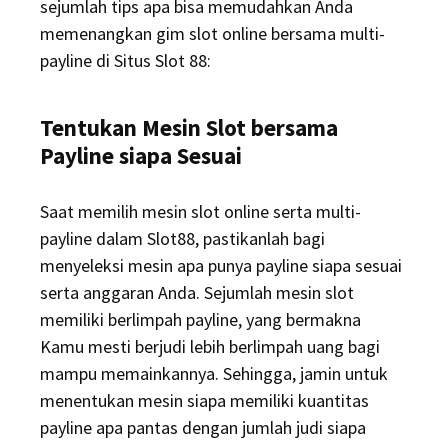
sejumlah tips apa bisa memudahkan Anda
memenangkan gim slot online bersama multi-
payline di Situs Slot 88:
Tentukan Mesin Slot bersama
Payline siapa Sesuai
Saat memilih mesin slot online serta multi-
payline dalam Slot88, pastikanlah bagi
menyeleksi mesin apa punya payline siapa sesuai
serta anggaran Anda. Sejumlah mesin slot
memiliki berlimpah payline, yang bermakna
Kamu mesti berjudi lebih berlimpah uang bagi
mampu memainkannya. Sehingga, jamin untuk
menentukan mesin siapa memiliki kuantitas
payline apa pantas dengan jumlah judi siapa