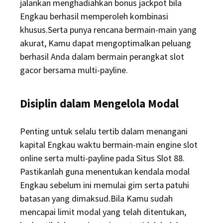
jalankan menghadiahkan bonus jackpot bila
Engkau berhasil memperoleh kombinasi
khusus.Serta punya rencana bermain-main yang
akurat, Kamu dapat mengoptimalkan peluang
berhasil Anda dalam bermain perangkat slot
gacor bersama multi-payline.
Disiplin dalam Mengelola Modal
Penting untuk selalu tertib dalam menangani
kapital Engkau waktu bermain-main engine slot
online serta multi-payline pada Situs Slot 88.
Pastikanlah guna menentukan kendala modal
Engkau sebelum ini memulai gim serta patuhi
batasan yang dimaksud.Bila Kamu sudah
mencapai limit modal yang telah ditentukan,