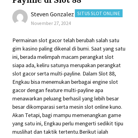
Author
CATEGORIES:
Steven Gonzalez
SITUS SLOT ONLINE
Posted
November 27, 2024
on
Permainan slot gacor telah berubah salah satu
gim kasino paling dikenal di bumi. Saat yang satu
ini, berada melimpah macam perangkat slot
siapa ada, keliru satunya merupakan perangkat
slot gacor serta multi-payline. Dalam Slot 88,
Engkau bisa menemukan berbagai engine slot
gacor dengan feature multi-payline apa
menawarkan peluang berhasil yang lebih besar
besar dikomparasi serta mesin slot online kuno.
Akan Tetapi, bagi mampu memenangkan game
yang satu ini, Engkau perlu mengerti sedikit tipu
muslihat dan taktik tertentu.Berikut ialah