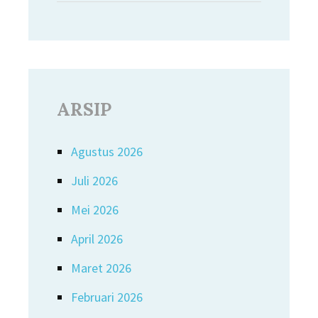
ARSIP
Agustus 2026
Juli 2026
Mei 2026
April 2026
Maret 2026
Februari 2026