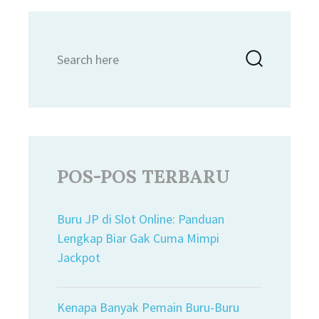
Search
Searc
for:
POS-POS TERBARU
Buru JP di Slot Online: Panduan
Lengkap Biar Gak Cuma Mimpi
Jackpot
Kenapa Banyak Pemain Buru-Buru