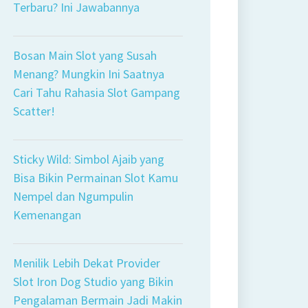
Terbaru? Ini Jawabannya
Bosan Main Slot yang Susah
Menang? Mungkin Ini Saatnya
Cari Tahu Rahasia Slot Gampang
Scatter!
Sticky Wild: Simbol Ajaib yang
Bisa Bikin Permainan Slot Kamu
Nempel dan Ngumpulin
Kemenangan
Menilik Lebih Dekat Provider
Slot Iron Dog Studio yang Bikin
Pengalaman Bermain Jadi Makin