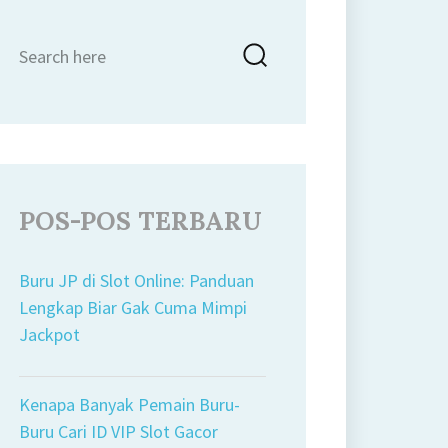
Search
Search
for:
POS-POS TERBARU
Buru JP di Slot Online: Panduan
Lengkap Biar Gak Cuma Mimpi
Jackpot
Kenapa Banyak Pemain Buru-
Buru Cari ID VIP Slot Gacor