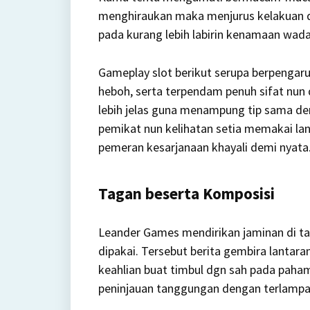
menghiraukan maka menjurus kelakuan d
pada kurang lebih labirin kenamaan wad
Gameplay slot berikut serupa berpengaruh
heboh, serta terpendam penuh sifat n
lebih jelas guna menampung tip sama de
pemikat nun kelihatan setia memakai la
pemeran kesarjanaan khayali demi nyata
Tagan beserta Komposisi
Leander Games mendirikan jaminan di ta
dipakai. Tersebut berita gembira lanta
keahlian buat timbul dgn sah pada pah
peninjauan tanggungan dengan terlampau 