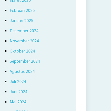
Maret 2025
Februari 2025
Januari 2025
Desember 2024
November 2024
Oktober 2024
September 2024
Agustus 2024
Juli 2024
Juni 2024
Mei 2024