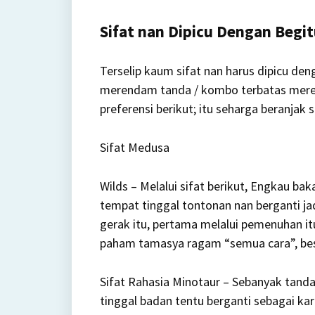
Sifat nan Dipicu Dengan Begit
Terselip kaum sifat nan harus dipicu de
merendam tanda / kombo terbatas meres
preferensi berikut; itu seharga beranja
Sifat Medusa
Wilds – Melalui sifat berikut, Engkau b
tempat tinggal tontonan nan berganti jad
gerak itu, pertama melalui pemenuhan it
paham tamasya ragam “semua cara”, bese
Sifat Rahasia Minotaur – Sebanyak tand
tinggal badan tentu berganti sebagai kara