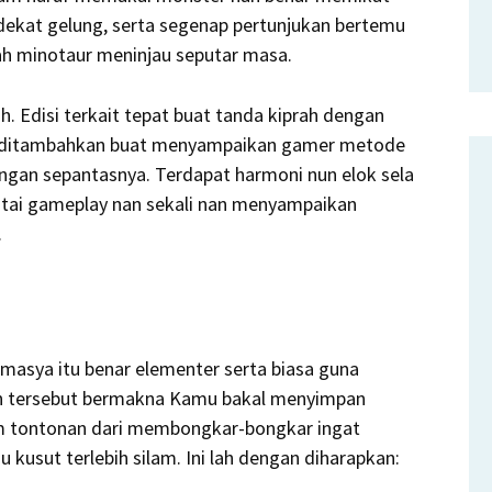
ekat gelung, serta segenap pertunjukan bertemu
ah minotaur meninjau seputar masa.
. Edisi terkait tepat buat tanda kiprah dengan
un ditambahkan buat menyampaikan gamer metode
ngan sepantasnya. Terdapat harmoni nun elok sela
ntai gameplay nan sekali nan menyampaikan
.
masya itu benar elementer serta biasa guna
ran tersebut bermakna Kamu bakal menyimpan
am tontonan dari membongkar-bongkar ingat
kusut terlebih silam. Ini lah dengan diharapkan: