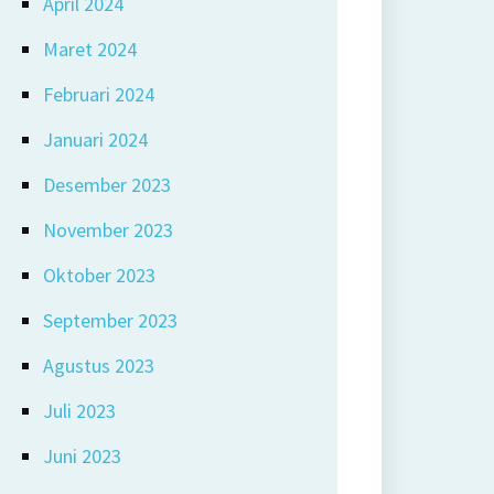
April 2024
Maret 2024
Februari 2024
Januari 2024
Desember 2023
November 2023
Oktober 2023
September 2023
Agustus 2023
Juli 2023
Juni 2023