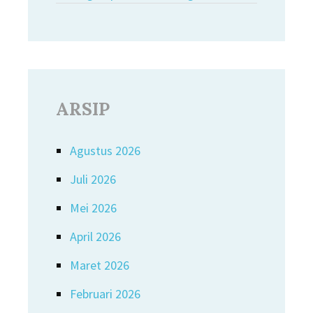
ARSIP
Agustus 2026
Juli 2026
Mei 2026
April 2026
Maret 2026
Februari 2026