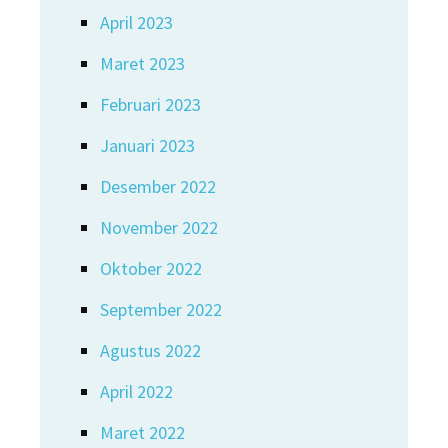
April 2023
Maret 2023
Februari 2023
Januari 2023
Desember 2022
November 2022
Oktober 2022
September 2022
Agustus 2022
April 2022
Maret 2022