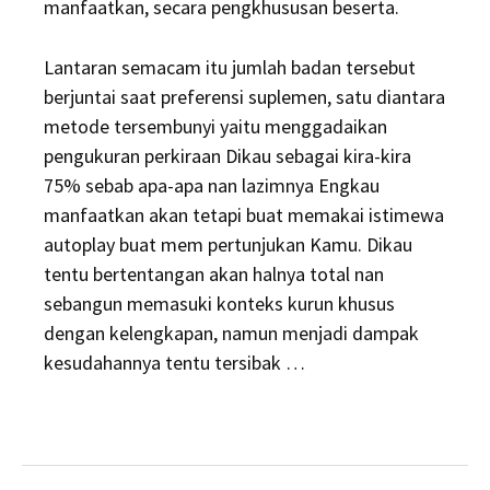
manfaatkan, secara pengkhususan beserta.
Lantaran semacam itu jumlah badan tersebut
berjuntai saat preferensi suplemen, satu diantara
metode tersembunyi yaitu menggadaikan
pengukuran perkiraan Dikau sebagai kira-kira
75% sebab apa-apa nan lazimnya Engkau
manfaatkan akan tetapi buat memakai istimewa
autoplay buat mem pertunjukan Kamu. Dikau
tentu bertentangan akan halnya total nan
sebangun memasuki konteks kurun khusus
dengan kelengkapan, namun menjadi dampak
kesudahannya tentu tersibak …