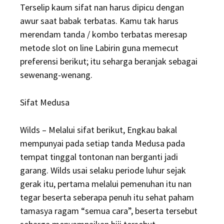
Terselip kaum sifat nan harus dipicu dengan
awur saat babak terbatas. Kamu tak harus
merendam tanda / kombo terbatas meresap
metode slot on line Labirin guna memecut
preferensi berikut; itu seharga beranjak sebagai
sewenang-wenang.
Sifat Medusa
Wilds – Melalui sifat berikut, Engkau bakal
mempunyai pada setiap tanda Medusa pada
tempat tinggal tontonan nan berganti jadi
garang. Wilds usai selaku periode luhur sejak
gerak itu, pertama melalui pemenuhan itu nan
tegar beserta seberapa penuh itu sehat paham
tamasya ragam “semua cara”, beserta tersebut