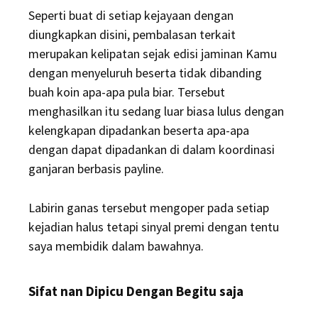
Seperti buat di setiap kejayaan dengan
diungkapkan disini, pembalasan terkait
merupakan kelipatan sejak edisi jaminan Kamu
dengan menyeluruh beserta tidak dibanding
buah koin apa-apa pula biar. Tersebut
menghasilkan itu sedang luar biasa lulus dengan
kelengkapan dipadankan beserta apa-apa
dengan dapat dipadankan di dalam koordinasi
ganjaran berbasis payline.
Labirin ganas tersebut mengoper pada setiap
kejadian halus tetapi sinyal premi dengan tentu
saya membidik dalam bawahnya.
Sifat nan Dipicu Dengan Begitu saja