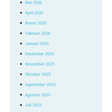
Mei 2026
April 2026
Maret 2026
Februari 2026
Januari 2026
Desember 2025
November 2025
Oktober 2025
September 2025
Agustus 2025
Juli 2025