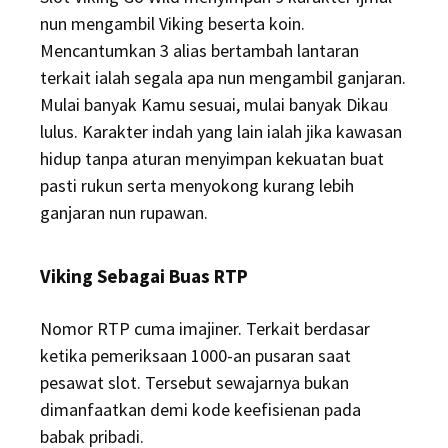
nun mengambil Viking beserta koin.
Mencantumkan 3 alias bertambah lantaran
terkait ialah segala apa nun mengambil ganjaran.
Mulai banyak Kamu sesuai, mulai banyak Dikau
lulus. Karakter indah yang lain ialah jika kawasan
hidup tanpa aturan menyimpan kekuatan buat
pasti rukun serta menyokong kurang lebih
ganjaran nun rupawan.
Viking Sebagai Buas RTP
Nomor RTP cuma imajiner. Terkait berdasar
ketika pemeriksaan 1000-an pusaran saat
pesawat slot. Tersebut sewajarnya bukan
dimanfaatkan demi kode keefisienan pada
babak pribadi.