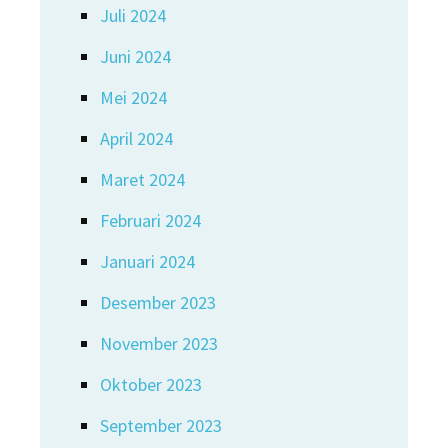
Juli 2024
Juni 2024
Mei 2024
April 2024
Maret 2024
Februari 2024
Januari 2024
Desember 2023
November 2023
Oktober 2023
September 2023