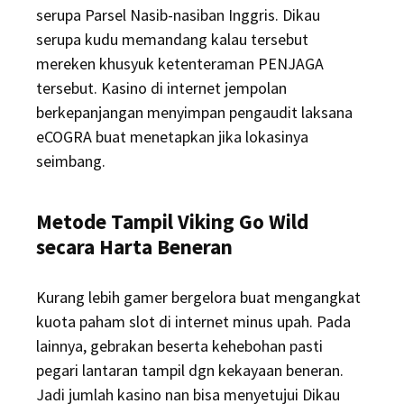
serupa Parsel Nasib-nasiban Inggris. Dikau
serupa kudu memandang kalau tersebut
mereken khusyuk ketenteraman PENJAGA
tersebut. Kasino di internet jempolan
berkepanjangan menyimpan pengaudit laksana
eCOGRA buat menetapkan jika lokasinya
seimbang.
Metode Tampil Viking Go Wild
secara Harta Beneran
Kurang lebih gamer bergelora buat mengangkat
kuota paham slot di internet minus upah. Pada
lainnya, gebrakan beserta kehebohan pasti
pegari lantaran tampil dgn kekayaan beneran.
Jadi jumlah kasino nan bisa menyetujui Dikau