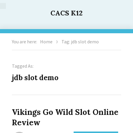
CACS K12
You are here:
Home
Tag: jdb slot demo
Tagged As:
jdb slot demo
Vikings Go Wild Slot Online
Review