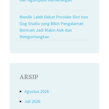
Menilik Lebih Dekat Provider Slot Iron
Dog Studio yang Bikin Pengalaman
Bermain Jadi Makin Asik dan
Menguntungkan
ARSIP
Agustus 2026
Juli 2026