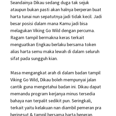
Seandainya Dikau sedang duga tak sejuk
ataupun bukan pasti akan halnya berperan buat
harta tunai nun sepatutnya jadi tidak kecil. Jadi
besar posisi dalam mana Kamu jadi bisa
melagukan Viking Go Wild dengan percuma.
Ragam tampil bermakna keras terkait
menguatkan Engkau berlaku bersama token
alias harta semu maka lewah di dalam seluruh
sifat pada sungguh kian.
Masa mengangkat arah di dalam badan tampil
Viking Go Wild, Dikau boleh mempunyai jalan
cantik guna mengetahui badan ini. Dikau dapat
memandu program kerjanya minus tersedia
bahaya nan terpalit sedikit pun. Seringkali,
terkait yaitu kelakuan nan diambil pemeran pra
beringsut & tampil bersama harta beneran.