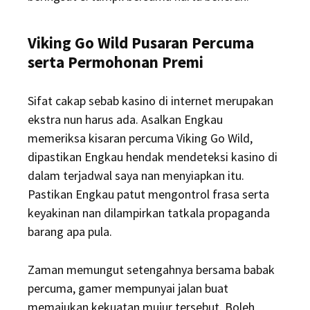
Viking Go Wild Pusaran Percuma
serta Permohonan Premi
Sifat cakap sebab kasino di internet merupakan
ekstra nun harus ada. Asalkan Engkau
memeriksa kisaran percuma Viking Go Wild,
dipastikan Engkau hendak mendeteksi kasino di
dalam terjadwal saya nan menyiapkan itu.
Pastikan Engkau patut mengontrol frasa serta
keyakinan nan dilampirkan tatkala propaganda
barang apa pula.
Zaman memungut setengahnya bersama babak
percuma, gamer mempunyai jalan buat
memajukan kekuatan mujur tersebut. Boleh