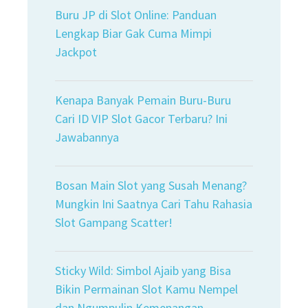
Buru JP di Slot Online: Panduan
Lengkap Biar Gak Cuma Mimpi
Jackpot
Kenapa Banyak Pemain Buru-Buru
Cari ID VIP Slot Gacor Terbaru? Ini
Jawabannya
Bosan Main Slot yang Susah Menang?
Mungkin Ini Saatnya Cari Tahu Rahasia
Slot Gampang Scatter!
Sticky Wild: Simbol Ajaib yang Bisa
Bikin Permainan Slot Kamu Nempel
dan Ngumpulin Kemenangan