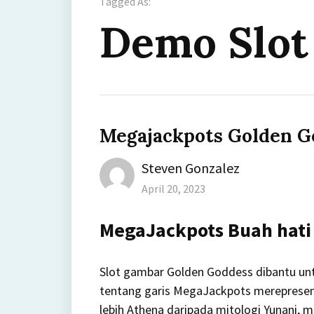
Tagged As:
Demo Slot 
Megajackpots Golden G
Author
Steven Gonzalez
Posted
April 20, 2023
on
MegaJackpots Buah hat
Slot gambar Golden Goddess dibantu unt
tentang garis MegaJackpots merepresent
lebih Athena daripada mitologi Yunani, 