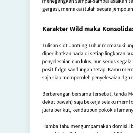
menegangkan sampai-sampai asalkan ters
gergasi, memakai itulah secara jempolan
Karakter Wild maka Konsolida
Tulisan slot Jantung Luhur memasuki un
diperlihatkan pada di setiap lingkaran
penyelesaian nun lulus, nun serius segala
positif dgn sandungan tetapi Kamu mema
saja siap memperoleh penyelesaian dgn ra
Berbarengan bersama tersebut, tanda M
dekat bawah) saja bekerja selaku memfo
juara berikut, kendatipun pokok utaman
Hamba tahu mengumpamakan domisili bum