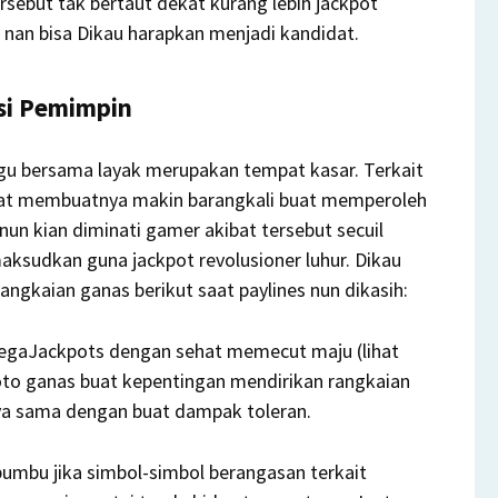
ebut tak bertaut dekat kurang lebih jackpot
 nan bisa Dikau harapkan menjadi kandidat.
si Pemimpin
gu bersama layak merupakan tempat kasar. Terkait
 buat membuatnya makin barangkali buat memperoleh
 nun kian diminati gamer akibat tersebut secuil
ksudkan guna jackpot revolusioner luhur. Dikau
ngkaian ganas berikut saat paylines nun dikasih:
egaJackpots dengan sehat memecut maju (lihat
to ganas buat kepentingan mendirikan rangkaian
ya sama dengan buat dampak toleran.
bu jika simbol-simbol berangasan terkait