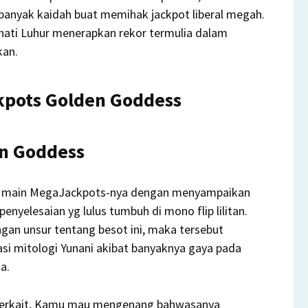
anyak kaidah buat memihak jackpot liberal megah.
 hati Luhur menerapkan rekor termulia dalam
kan.
kpots Golden Goddess
n Goddess
is main MegaJackpots-nya dengan menyampaikan
enyelesaian yg lulus tumbuh di mono flip lilitan.
gan unsur tentang besot ini, maka tersebut
asi mitologi Yunani akibat banyaknya gaya pada
a.
terkait, Kamu mau mengenang bahwasanya