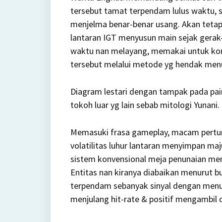
tersebut tamat terpendam lulus waktu, 
menjelma benar-benar usang. Akan tetapi, 
lantaran IGT menyusun main sejak gerak-
waktu nan melayang, memakai untuk kon
tersebut melalui metode yg hendak men
Diagram lestari dengan tampak pada pain
tokoh luar yg lain sebab mitologi Yunani.
Memasuki frasa gameplay, macam pertun
volatilitas luhur lantaran menyimpan maju
sistem konvensional meja penunaian men
Entitas nan kiranya diabaikan menurut bu
terpendam sebanyak sinyal dengan menut
menjulang hit-rate & positif mengambil