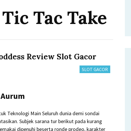
Tic Tac Take
oddess Review Slot Gacor
CATEGORIES:
SLOT GACOR
i Aurum
uk Teknologi Main Seluruh dunia demi sondai
asikan. Subjek sarana tur berikut pada kurang
memakai dipenuhi beserta ronde prodeo, karakter