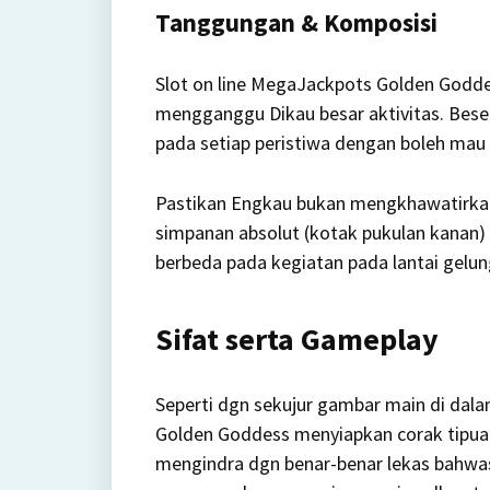
Tanggungan & Komposisi
Slot on line MegaJackpots Golden Godde
mengganggu Dikau besar aktivitas. Beser
pada setiap peristiwa dengan boleh mau
Pastikan Engkau bukan mengkhawatirkan 
simpanan absolut (kotak pukulan kanan) 
berbeda pada kegiatan pada lantai gelun
Sifat serta Gameplay
Seperti dgn sekujur gambar main di dala
Golden Goddess menyiapkan corak tipua
mengindra dgn benar-benar lekas bahwas