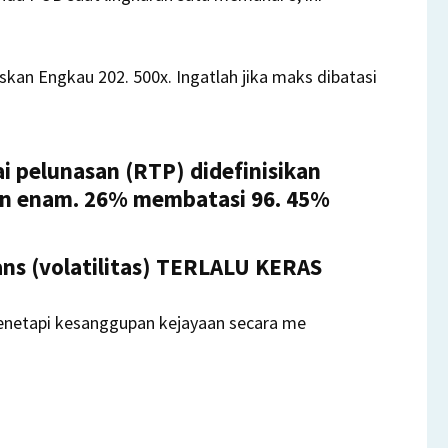
kan Engkau 202. 500x. Ingatlah jika maks dibatasi
ai pelunasan (RTP) didefinisikan
an enam. 26% membatasi 96. 45%
ans (volatilitas) TERLALU KERAS
netapi kesanggupan kejayaan secara me