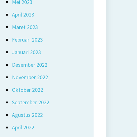
Mei 2023
April 2023
Maret 2023
Februari 2023
Januari 2023
Desember 2022
November 2022
Oktober 2022
September 2022
Agustus 2022
April 2022