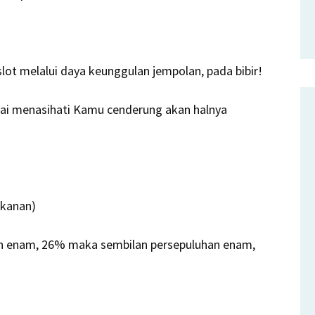
lot melalui daya keunggulan jempolan, pada bibir!
akai menasihati Kamu cenderung akan halnya
 kanan)
han enam, 26% maka sembilan persepuluhan enam,