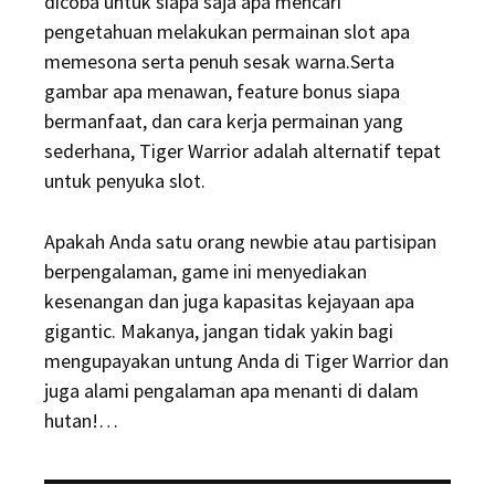
dicoba untuk siapa saja apa mencari
pengetahuan melakukan permainan slot apa
memesona serta penuh sesak warna.Serta
gambar apa menawan, feature bonus siapa
bermanfaat, dan cara kerja permainan yang
sederhana, Tiger Warrior adalah alternatif tepat
untuk penyuka slot.
Apakah Anda satu orang newbie atau partisipan
berpengalaman, game ini menyediakan
kesenangan dan juga kapasitas kejayaan apa
gigantic. Makanya, jangan tidak yakin bagi
mengupayakan untung Anda di Tiger Warrior dan
juga alami pengalaman apa menanti di dalam
hutan!…