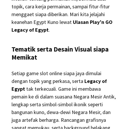
topik, cara kerja permainan, sampai fitur-fitur
menggaet siapa diberikan. Mari kita jelajahi
keanehan Egypt Kuno lewat
Ulasan Play’n GO
Legacy of Egypt
.
Tematik serta Desain Visual siapa
Memikat
Setiap game slot online siapa jaya dimulai
dengan topik yang perkasa, serta
Legacy of
Egypt
tak terkecuali. Game ini membawa
pemain ke di dalam suasana Negara Mesir Antik,
lengkap serta simbol-simbol ikonik seperti
bangunan kuno, dewa-dewi Negara Mesir, dan
juga artefak berharga. Rancangan grafisnya
sangat memukau, serta background belakang