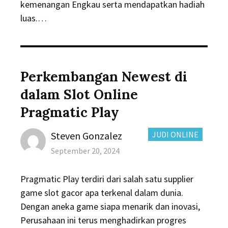
kemenangan Engkau serta mendapatkan hadiah
luas.…
Perkembangan Newest di
dalam Slot Online
Pragmatic Play
Author
CATEGORIES:
Steven Gonzalez
JUDI ONLINE
Posted
September 20, 2024
on
Pragmatic Play terdiri dari salah satu supplier
game slot gacor apa terkenal dalam dunia.
Dengan aneka game siapa menarik dan inovasi,
Perusahaan ini terus menghadirkan progres