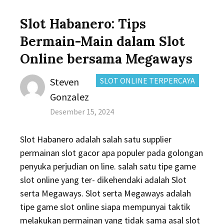
Slot Habanero: Tips
Bermain-Main dalam Slot
Online bersama Megaways
Author
CATEGORIES:
Steven
SLOT ONLINE TERPERCAYA
Gonzalez
Posted
Desember 15, 2024
on
Slot Habanero adalah salah satu supplier
permainan slot gacor apa populer pada golongan
penyuka perjudian on line. salah satu tipe game
slot online yang ter- dikehendaki adalah Slot
serta Megaways. Slot serta Megaways adalah
tipe game slot online siapa mempunyai taktik
melakukan permainan yang tidak sama asal slot