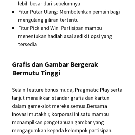
lebih besar dari sebelumnya
Fitur Putar Ulang: Membolehkan pemain bagi
mengulang giliran tertentu
Fitur Pick and Win: Partisipan mampu
menentukan hadiah asal sedikit opsi yang
tersedia
Grafis dan Gambar Bergerak
Bermutu Tinggi
Selain feature bonus muda, Pragmatic Play serta
lanjut menaikkan standar grafis dan kartun
dalam game-slot mereka semua.Bersama
inovasi mutakhir, korporasi ini satu mampu
menampilkan pengetahuan gambar yang
mengagumkan kepada kelompok partisipan.