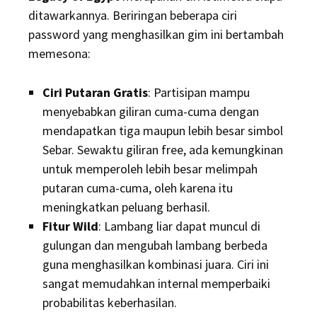
ditawarkannya. Beriringan beberapa ciri
password yang menghasilkan gim ini bertambah
memesona:
Ciri Putaran Gratis
: Partisipan mampu
menyebabkan giliran cuma-cuma dengan
mendapatkan tiga maupun lebih besar simbol
Sebar. Sewaktu giliran free, ada kemungkinan
untuk memperoleh lebih besar melimpah
putaran cuma-cuma, oleh karena itu
meningkatkan peluang berhasil.
Fitur Wild
: Lambang liar dapat muncul di
gulungan dan mengubah lambang berbeda
guna menghasilkan kombinasi juara. Ciri ini
sangat memudahkan internal memperbaiki
probabilitas keberhasilan.