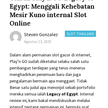
Egypt: Menggali Kehebatan
Mesir Kuno internal Slot
Online
Author
CATEGORIES:
Steven Gonzalez
SLOT THAILAND
Posted
Agustus 13, 2025
on
Dalam alam permainan slot gacor di internet,
Play’n GO sudah diketahui selaku salah satu
pembangun terdepan yang terus-menerus
menghadirkan penemuan baru dan juga
pengalaman bermain apa menggaet. Tidak
Benar satu judul apa menonjol sebab portofolio
mereka semua ialah
Legacy of Egypt
. Internal
review ini, kami bakal mendiskusikan melalui
intensif tentang permainan ini, bermula asal