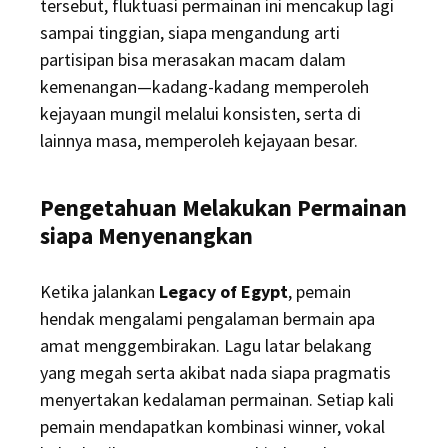
tersebut, fluktuasi permainan ini mencakup lagi
sampai tinggian, siapa mengandung arti
partisipan bisa merasakan macam dalam
kemenangan—kadang-kadang memperoleh
kejayaan mungil melalui konsisten, serta di
lainnya masa, memperoleh kejayaan besar.
Pengetahuan Melakukan Permainan
siapa Menyenangkan
Ketika jalankan
Legacy of Egypt
, pemain
hendak mengalami pengalaman bermain apa
amat menggembirakan. Lagu latar belakang
yang megah serta akibat nada siapa pragmatis
menyertakan kedalaman permainan. Setiap kali
pemain mendapatkan kombinasi winner, vokal