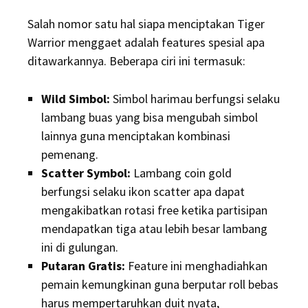
Salah nomor satu hal siapa menciptakan Tiger
Warrior menggaet adalah features spesial apa
ditawarkannya. Beberapa ciri ini termasuk:
Wild Simbol:
Simbol harimau berfungsi selaku
lambang buas yang bisa mengubah simbol
lainnya guna menciptakan kombinasi
pemenang.
Scatter Symbol:
Lambang coin gold
berfungsi selaku ikon scatter apa dapat
mengakibatkan rotasi free ketika partisipan
mendapatkan tiga atau lebih besar lambang
ini di gulungan.
Putaran Gratis:
Feature ini menghadiahkan
pemain kemungkinan guna berputar roll bebas
harus mempertaruhkan duit nyata,