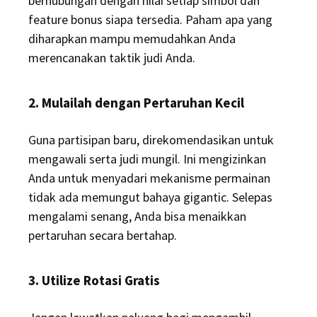
berhubungan dengan nilai setiap simbol dan
feature bonus siapa tersedia. Paham apa yang
diharapkan mampu memudahkan Anda
merencanakan taktik judi Anda.
2. Mulailah dengan Pertaruhan Kecil
Guna partisipan baru, direkomendasikan untuk
mengawali serta judi mungil. Ini mengizinkan
Anda untuk menyadari mekanisme permainan
tidak ada memungut bahaya gigantic. Selepas
mengalami senang, Anda bisa menaikkan
pertaruhan secara bertahap.
3. Utilize Rotasi Gratis