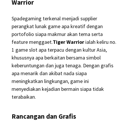
Warrior
Spadegaming terkenal menjadi supplier
perangkat lunak game apa kreatif dengan
portofolio siapa makmur akan tema serta
feature menggaet.
Tiger Warrior
ialah keliru no.
1 game slot apa terpacu dengan kultur Asia,
khususnya apa berkaitan bersama simbol
keberuntungan dan juga tenaga. Dengan grafis
apa menarik dan akibat nada siapa
meningkatkan lingkungan, game ini
menyediakan kejadian bermain siapa tidak
terabaikan.
Rancangan dan Grafis