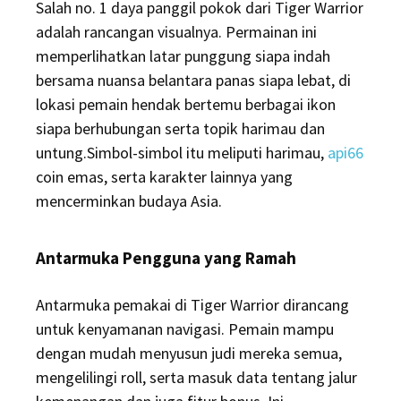
Salah no. 1 daya panggil pokok dari Tiger Warrior
adalah rancangan visualnya. Permainan ini
memperlihatkan latar punggung siapa indah
bersama nuansa belantara panas siapa lebat, di
lokasi pemain hendak bertemu berbagai ikon
siapa berhubungan serta topik harimau dan
untung.Simbol-simbol itu meliputi harimau,
api66
coin emas, serta karakter lainnya yang
mencerminkan budaya Asia.
Antarmuka Pengguna yang Ramah
Antarmuka pemakai di Tiger Warrior dirancang
untuk kenyamanan navigasi. Pemain mampu
dengan mudah menyusun judi mereka semua,
mengelilingi roll, serta masuk data tentang jalur