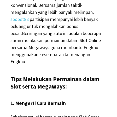
konvensional. Bersama jumlah taktik
mengalahkan yang lebih banyak melimpah,
sbobet88
partisipan mempunyai lebih banyak
peluang untuk mengalahkan bonus
besar.Beriringan yang satu ini adalah beberapa
saran melakukan permainan dalam Slot Online
bersama Megaways guna membantu Engkau
menggunakan kesempatan kemenangan
Engkau.
Tips Melakukan Permainan dalam
Slot serta Megaways:
1. Mengerti Cara Bermain
Sebelum mulai bermain-main pada Slot Gacor