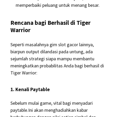
memperbaiki peluang untuk menang besar.
Rencana bagi Berhasil di Tiger
Warrior
Seperti masalahnya gim slot gacor lainnya,
biarpun output dilandasi pada untung, ada
sejumlah strategi siapa mampu membantu
meningkatkan probabilitas Anda bagi berhasil di
Tiger Warrior:
1. Kenali Paytable
Sebelum mulai game, vital bagi menyadari
paytable.Ini akan menghadiahkan kabar