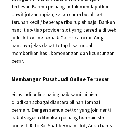
terbesar. Karena peluang untuk mendapatkan
duwit jutaan rupiah, kalian cuma butuh bet
taruhan kecil / beberapa ribu rupiah saja. Bahkan
nanti tiap-tiap provider slot yang tersedia di web
judi slot online terbaik Gacor kami ini. Yang
nantinya jelas dapat tetap bisa mudah
memberikan hasil kemenangan dan keuntungan
besar.
Membangun Pusat Judi Online Terbesar
Situs judi online paling baik kami ini bisa
dijadikan sebagai diantara pilihan tempat
bermain. Dengan semua bettor yang join nanti
bakal segera diberikan peluang bermain slot
bonus 100 to 3x. Saat bermain slot, Anda harus