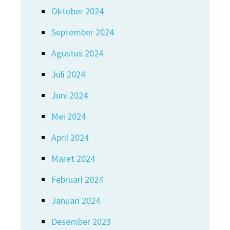
Oktober 2024
September 2024
Agustus 2024
Juli 2024
Juni 2024
Mei 2024
April 2024
Maret 2024
Februari 2024
Januari 2024
Desember 2023