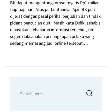
BK dapat mengantongi omset nyaris Rp1 miliar
tiap tiap hari. Atas perbuatannya, Apin BK pun
dijerat dengan pasal perihal perjudian dan tindak
pidana pencucian duit . Masih kata Didik, sehabis
dipastikan kebenaran informasi tersebut, tim
segera laksanakan penangkapan pelaku yang
sedang memasang judi online tersebut.…
Search
Searc
for: