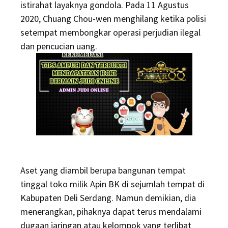
istirahat layaknya gondola. Pada 11 Agustus
2020, Chuang Chou-wen menghilang ketika polisi
setempat membongkar operasi perjudian ilegal
dan pencucian uang.
Aset yang diambil berupa bangunan tempat
tinggal toko milik Apin BK di sejumlah tempat di
Kabupaten Deli Serdang. Namun demikian, dia
menerangkan, pihaknya dapat terus mendalami
dugaan jaringan atau kelompok yang terlibat