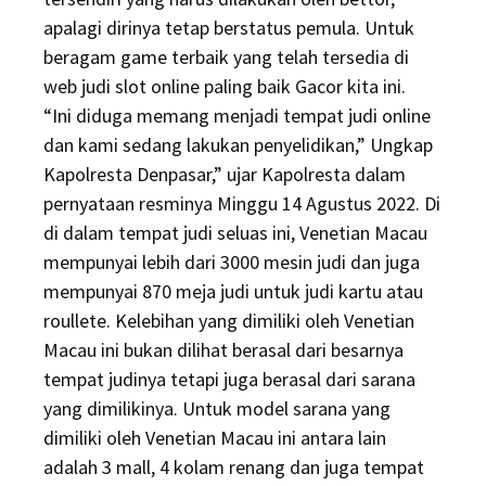
apalagi dirinya tetap berstatus pemula. Untuk
beragam game terbaik yang telah tersedia di
web judi slot online paling baik Gacor kita ini.
“Ini diduga memang menjadi tempat judi online
dan kami sedang lakukan penyelidikan,” Ungkap
Kapolresta Denpasar,” ujar Kapolresta dalam
pernyataan resminya Minggu 14 Agustus 2022. Di
di dalam tempat judi seluas ini, Venetian Macau
mempunyai lebih dari 3000 mesin judi dan juga
mempunyai 870 meja judi untuk judi kartu atau
roullete. Kelebihan yang dimiliki oleh Venetian
Macau ini bukan dilihat berasal dari besarnya
tempat judinya tetapi juga berasal dari sarana
yang dimilikinya. Untuk model sarana yang
dimiliki oleh Venetian Macau ini antara lain
adalah 3 mall, 4 kolam renang dan juga tempat