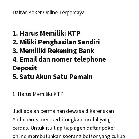
Daftar Poker Online Terpercaya
1. Harus Memiliki KTP
2. Miliki Penghasilan Sendiri
3. Memiliki Rekening Bank
4. Email dan nomer telephone
Deposit
5. Satu Akun Satu Pemain
1. Harus Memiliki KTP
Judi adalah permainan dewasa dikarenakan
Anda harus memperhitungkan modal yang
cerdas. Untuk itu tiap tiap agen daftar poker
online membutuhkan seorang bettor yang cukup