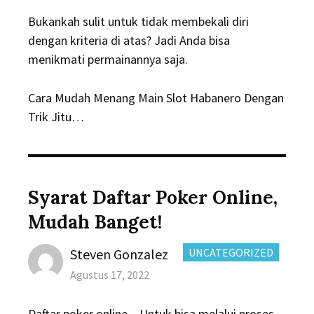
Bukankah sulit untuk tidak membekali diri
dengan kriteria di atas? Jadi Anda bisa
menikmati permainannya saja.
Cara Mudah Menang Main Slot Habanero Dengan
Trik Jitu…
Syarat Daftar Poker Online,
Mudah Banget!
Author
CATEGORIES:
Steven Gonzalez
UNCATEGORIZED
Posted
Agustus 17, 2022
on
Daftar poker online – Untuk bisa melalui proses