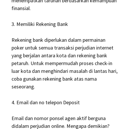
menempatkan taruhan berdasarkan kemampuan
finansial.
3. Memiliki Rekening Bank
Rekening bank diperlukan dalam permainan
poker untuk semua transaksi perjudian internet
yang berjalan antara kota dan rekening bank
petaruh. Untuk mempermudah proses check-in
luar kota dan menghindari masalah di lantas hari,
coba gunakan rekening bank atas nama
seseorang.
4. Email dan no telepon Deposit
Email dan nomor ponsel agen aktif berguna
didalam perjudian online. Mengapa demikian?