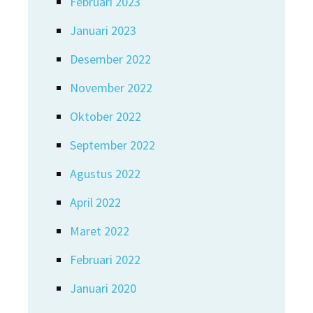
Februari 2023
Januari 2023
Desember 2022
November 2022
Oktober 2022
September 2022
Agustus 2022
April 2022
Maret 2022
Februari 2022
Januari 2020