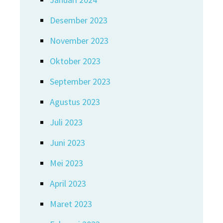
Desember 2023
November 2023
Oktober 2023
September 2023
Agustus 2023
Juli 2023
Juni 2023
Mei 2023
April 2023
Maret 2023