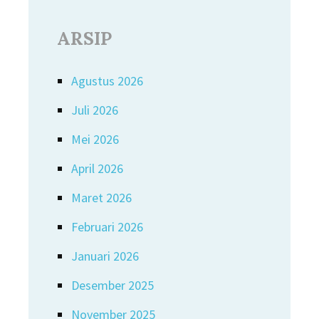
ARSIP
Agustus 2026
Juli 2026
Mei 2026
April 2026
Maret 2026
Februari 2026
Januari 2026
Desember 2025
November 2025