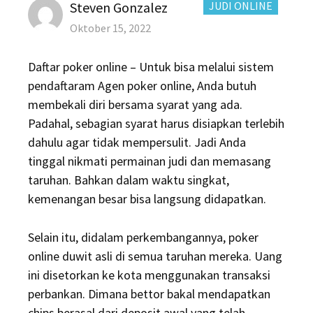
Author
CATEGORIES:
Steven Gonzalez
JUDI ONLINE
Posted
Oktober 15, 2022
on
Daftar poker online – Untuk bisa melalui sistem
pendaftaram Agen poker online, Anda butuh
membekali diri bersama syarat yang ada.
Padahal, sebagian syarat harus disiapkan terlebih
dahulu agar tidak mempersulit. Jadi Anda
tinggal nikmati permainan judi dan memasang
taruhan. Bahkan dalam waktu singkat,
kemenangan besar bisa langsung didapatkan.
Selain itu, didalam perkembangannya, poker
online duwit asli di semua taruhan mereka. Uang
ini disetorkan ke kota menggunakan transaksi
perbankan. Dimana bettor bakal mendapatkan
chips berasal dari deposit awal yang telah