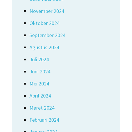
November 2024
Oktober 2024
September 2024
Agustus 2024
Juli 2024
Juni 2024
Mei 2024
April 2024
Maret 2024
Februari 2024
Januari 2024