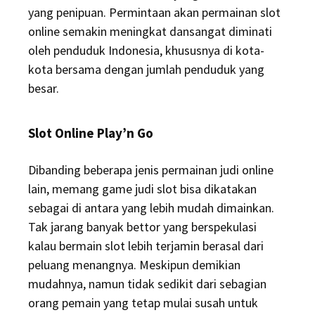
yang penipuan. Permintaan akan permainan slot
online semakin meningkat dansangat diminati
oleh penduduk Indonesia, khususnya di kota-
kota bersama dengan jumlah penduduk yang
besar.
Slot Online Play’n Go
Dibanding beberapa jenis permainan judi online
lain, memang game judi slot bisa dikatakan
sebagai di antara yang lebih mudah dimainkan.
Tak jarang banyak bettor yang berspekulasi
kalau bermain slot lebih terjamin berasal dari
peluang menangnya. Meskipun demikian
mudahnya, namun tidak sedikit dari sebagian
orang pemain yang tetap mulai susah untuk