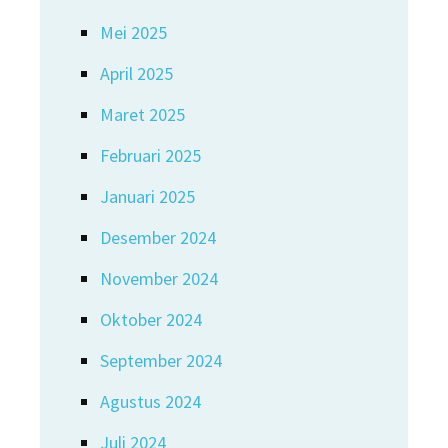
Mei 2025
April 2025
Maret 2025
Februari 2025
Januari 2025
Desember 2024
November 2024
Oktober 2024
September 2024
Agustus 2024
Juli 2024