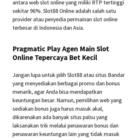
antara web slot online yang miliki RTP tertinggi
sekitar 96%. Slot88 Online adalah salah satu
provider atau penyedia permainan slot online
terbesar di Indonesia dan Asia.
Pragmatic Play Agen Main Slot
Online Tepercaya Bet Kecil
Jangan lupa untuk pilih Slot88 atau situs Bandar
yang menyediakan berbagai promo dan bonus
menarik, agar Anda bisa mendapatkan
keuntungan besar. Namun, pemilihan web yang
sediakan bonus juga harus masuk akal,
dikarenakan ada banyak situs palsu yang
laksanakan trik melalui penawaran bonus dan
penawaran keuntungan lain yang tidak masuk