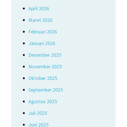
April 2026
Maret 2026
Februari 2026
Januari 2026
Desember 2025
November 2025
Oktober 2025
September 2025
Agustus 2025
Juli 2025
Juni 2025