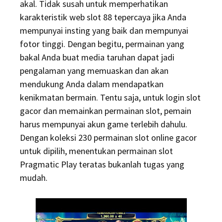
akal. Tidak susah untuk memperhatikan
karakteristik web slot 88 tepercaya jika Anda
mempunyai insting yang baik dan mempunyai
fotor tinggi. Dengan begitu, permainan yang
bakal Anda buat media taruhan dapat jadi
pengalaman yang memuaskan dan akan
mendukung Anda dalam mendapatkan
kenikmatan bermain. Tentu saja, untuk login slot
gacor dan memainkan permainan slot, pemain
harus mempunyai akun game terlebih dahulu.
Dengan koleksi 230 permainan slot online gacor
untuk dipilih, menentukan permainan slot
Pragmatic Play teratas bukanlah tugas yang
mudah.