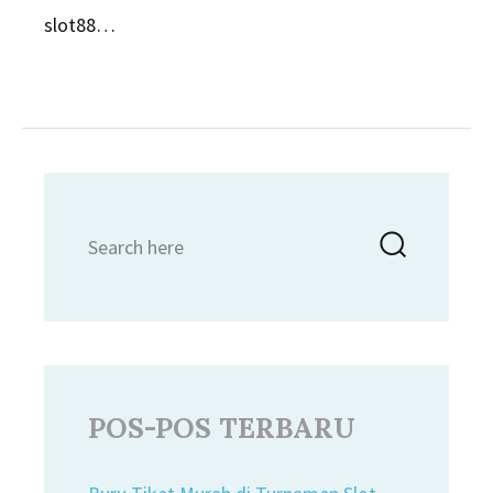
slot88
…
Search
Searc
for:
POS-POS TERBARU