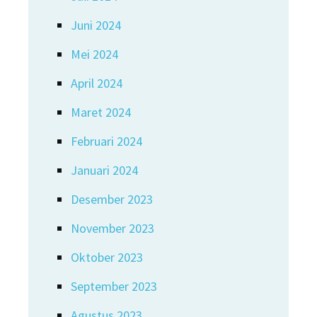
Juni 2024
Mei 2024
April 2024
Maret 2024
Februari 2024
Januari 2024
Desember 2023
November 2023
Oktober 2023
September 2023
Agustus 2023