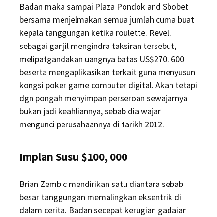
Badan maka sampai Plaza Pondok and Sbobet
bersama menjelmakan semua jumlah cuma buat
kepala tanggungan ketika roulette. Revell
sebagai ganjil mengindra taksiran tersebut,
melipatgandakan uangnya batas US$270. 600
beserta mengaplikasikan terkait guna menyusun
kongsi poker game computer digital. Akan tetapi
dgn pongah menyimpan perseroan sewajarnya
bukan jadi keahliannya, sebab dia wajar
mengunci perusahaannya di tarikh 2012.
Implan Susu $100, 000
Brian Zembic mendirikan satu diantara sebab
besar tanggungan memalingkan eksentrik di
dalam cerita. Badan secepat kerugian gadaian