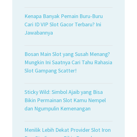
Kenapa Banyak Pemain Buru-Buru
Cari ID VIP Slot Gacor Terbaru? Ini
Jawabannya
Bosan Main Slot yang Susah Menang?
Mungkin Ini Saatnya Cari Tahu Rahasia
Slot Gampang Scatter!
Sticky Wild: Simbol Ajaib yang Bisa
Bikin Permainan Slot Kamu Nempel
dan Ngumpulin Kemenangan
Menilik Lebih Dekat Provider Slot Iron