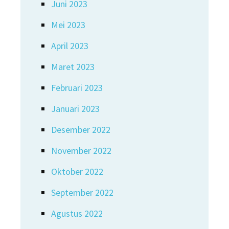
Juni 2023
Mei 2023
April 2023
Maret 2023
Februari 2023
Januari 2023
Desember 2022
November 2022
Oktober 2022
September 2022
Agustus 2022