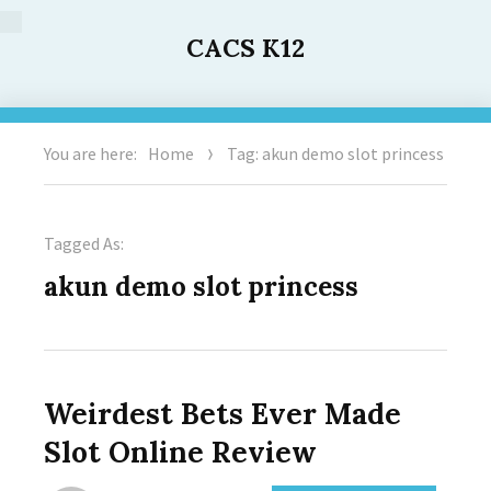
CACS K12
You are here:
Home
Tag: akun demo slot princess
Tagged As:
akun demo slot princess
Weirdest Bets Ever Made
Slot Online Review