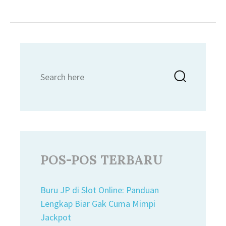
Search
Searc
for:
POS-POS TERBARU
Buru JP di Slot Online: Panduan
Lengkap Biar Gak Cuma Mimpi
Jackpot