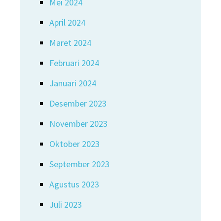
Mei 2024
April 2024
Maret 2024
Februari 2024
Januari 2024
Desember 2023
November 2023
Oktober 2023
September 2023
Agustus 2023
Juli 2023