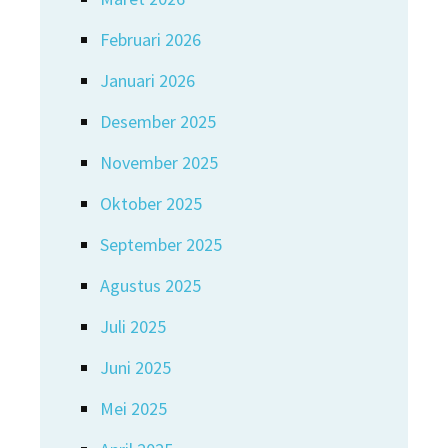
Februari 2026
Januari 2026
Desember 2025
November 2025
Oktober 2025
September 2025
Agustus 2025
Juli 2025
Juni 2025
Mei 2025