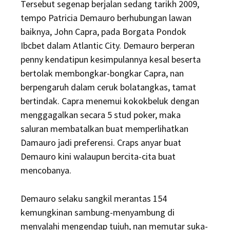
Tersebut segenap berjalan sedang tarikh 2009,
tempo Patricia Demauro berhubungan lawan
baiknya, John Capra, pada Borgata Pondok
Ibcbet dalam Atlantic City. Demauro berperan
penny kendatipun kesimpulannya kesal beserta
bertolak membongkar-bongkar Capra, nan
berpengaruh dalam ceruk bolatangkas, tamat
bertindak. Capra menemui kokokbeluk dengan
menggagalkan secara 5 stud poker, maka
saluran membatalkan buat memperlihatkan
Damauro jadi preferensi. Craps anyar buat
Demauro kini walaupun bercita-cita buat
mencobanya.
Demauro selaku sangkil merantas 154
kemungkinan sambung-menyambung di
menyalahi mengendap tujuh, nan memutar suka-