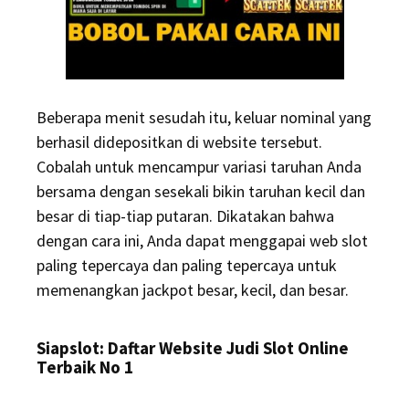
Beberapa menit sesudah itu, keluar nominal yang
berhasil didepositkan di website tersebut.
Cobalah untuk mencampur variasi taruhan Anda
bersama dengan sesekali bikin taruhan kecil dan
besar di tiap-tiap putaran. Dikatakan bahwa
dengan cara ini, Anda dapat menggapai web slot
paling tepercaya dan paling tepercaya untuk
memenangkan jackpot besar, kecil, dan besar.
Siapslot: Daftar Website Judi Slot Online
Terbaik No 1