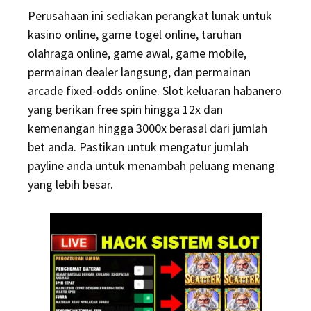
Perusahaan ini sediakan perangkat lunak untuk
kasino online, game togel online, taruhan
olahraga online, game awal, game mobile,
permainan dealer langsung, dan permainan
arcade fixed-odds online. Slot keluaran habanero
yang berikan free spin hingga 12x dan
kemenangan hingga 3000x berasal dari jumlah
bet anda. Pastikan untuk mengatur jumlah
payline anda untuk menambah peluang menang
yang lebih besar.