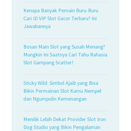
Kenapa Banyak Pemain Buru-Buru
Cari ID VIP Slot Gacor Terbaru? Ini
Jawabannya
Bosan Main Slot yang Susah Menang?
Mungkin Ini Saatnya Cari Tahu Rahasia
Slot Gampang Scatter!
Sticky Wild: Simbol Ajaib yang Bisa
Bikin Permainan Slot Kamu Nempel
dan Ngumpulin Kemenangan
Menilik Lebih Dekat Provider Slot Iron
Dog Studio yang Bikin Pengalaman