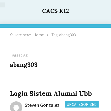
CACS K12
You are here:
Home
Tag: abang303
Tagged As:
abang303
Login Sistem Alumni Ubb
Author
CATEGORIES:
Steven Gonzalez
UNCATEGORIZED