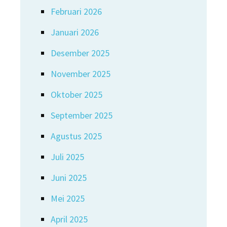
Februari 2026
Januari 2026
Desember 2025
November 2025
Oktober 2025
September 2025
Agustus 2025
Juli 2025
Juni 2025
Mei 2025
April 2025