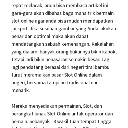
repot melacak, anda bisa membaca artikel ini
gara-gara akan dibahas bagaimana trik bermain
slot online agar anda bisa mudah mendapatkan
jackpot. Jika susunan gambar yang Anda lakukan
benar dan optimal maka akan dapat
mendatangkan sebuah kemenangan. Kekalahan
yang dialami banyak orang bukannya bikin kapok,
tetapi jadi bikin penasaran semakin besar. Lagi-
lagi pendatang berasal dari negeri tirai bambu
turut meramaikan pasar Slot Online dalam
negeri, bersama tampilan tradisional nan
menarik.
Mereka menyediakan permainan, Slot, dan
perangkat lunak Slot Online untuk operator dan
pemain. Sebanyak 18 wakil tuan tempat tinggal