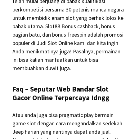
telah mulai berjuang di babak kualifikasi
berkompetisi bersama 30 petenis manca negara
untuk membidik enam slot yang berhak lolos ke
babak utama. Slot88 Bonus cashback, bonus
bagian batu, dan bonus freespin adalah promosi
populer di Judi Slot Online kami dan kita ingin
Anda menikmatinya juga! Pasalnya, permainan
ini bisa kalian manfaatkan untuk bisa
membuahkan duwit juga.
Faq – Seputar Web Bandar Slot
Gacor Online Terpercaya Idngg
Atau anda juga bisa pragmatic play bermain
game slot dengan cara mengandalkan sedekah
Jeep harian yang nantinya dapat anda jual.