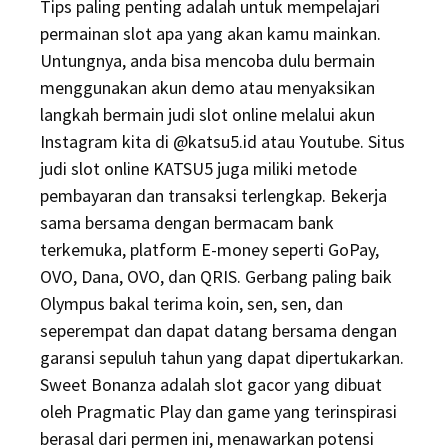
Tips paling penting adalah untuk mempelajari
permainan slot apa yang akan kamu mainkan.
Untungnya, anda bisa mencoba dulu bermain
menggunakan akun demo atau menyaksikan
langkah bermain judi slot online melalui akun
Instagram kita di @katsu5.id atau Youtube. Situs
judi slot online KATSU5 juga miliki metode
pembayaran dan transaksi terlengkap. Bekerja
sama bersama dengan bermacam bank
terkemuka, platform E-money seperti GoPay,
OVO, Dana, OVO, dan QRIS. Gerbang paling baik
Olympus bakal terima koin, sen, sen, dan
seperempat dan dapat datang bersama dengan
garansi sepuluh tahun yang dapat dipertukarkan.
Sweet Bonanza adalah slot gacor yang dibuat
oleh Pragmatic Play dan game yang terinspirasi
berasal dari permen ini, menawarkan potensi