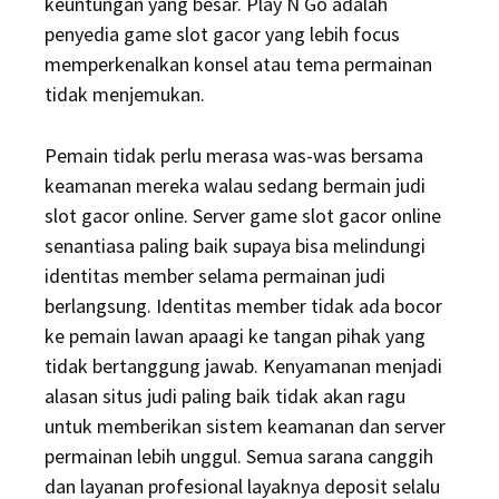
keuntungan yang besar. Play N Go adalah
penyedia game slot gacor yang lebih focus
memperkenalkan konsel atau tema permainan
tidak menjemukan.
Pemain tidak perlu merasa was-was bersama
keamanan mereka walau sedang bermain judi
slot gacor online. Server game slot gacor online
senantiasa paling baik supaya bisa melindungi
identitas member selama permainan judi
berlangsung. Identitas member tidak ada bocor
ke pemain lawan apaagi ke tangan pihak yang
tidak bertanggung jawab. Kenyamanan menjadi
alasan situs judi paling baik tidak akan ragu
untuk memberikan sistem keamanan dan server
permainan lebih unggul. Semua sarana canggih
dan layanan profesional layaknya deposit selalu