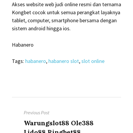
Akses website web judi online resmi dan ternama
Kongbet cocok untuk semua perangkat layaknya
tablet, computer, smartphone bersama dengan
sistem android hingga ios.
Habanero
Tags:
habanero
,
habanero slot
,
slot online
Navigasi
Previous Post
pos
Previous
Warungslot88 Ole388
post:
Lido88 Ringbet88