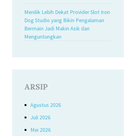
Menilik Lebih Dekat Provider Slot Iron
Dog Studio yang Bikin Pengalaman
Bermain Jadi Makin Asik dan
Menguntungkan
ARSIP
Agustus 2026
Juli 2026
Mei 2026