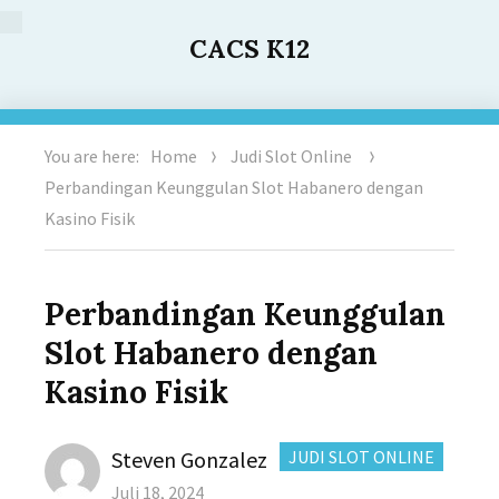
CACS K12
You are here:
Home
Judi Slot Online
Perbandingan Keunggulan Slot Habanero dengan
Kasino Fisik
Perbandingan Keunggulan
Slot Habanero dengan
Kasino Fisik
Author
CATEGORIES:
Steven Gonzalez
JUDI SLOT ONLINE
Posted
Juli 18, 2024