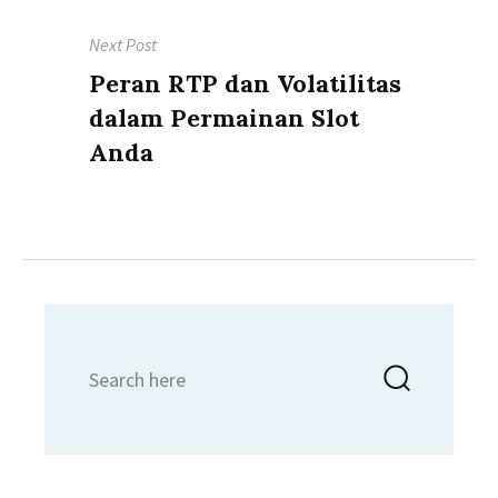
Next Post
Next
Peran RTP dan Volatilitas
post:
dalam Permainan Slot
Anda
Search
Searc
for: