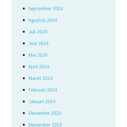
September 2024
Agustus 2024
Juli 2024
Juni 2024
Mei 2024
April 2024
Maret 2024
Februari 2024
Januari 2024
Desember 2023
November 2023