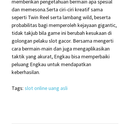
memberikan pengetahuan bermain apa spesial
dan memesona.Serta ciri-ciri kreatif sama
seperti Twin Reel serta lambang wild, beserta
probabilitas bagi memperoleh kejayaan gigantic,
tidak takjub bila game ini berubah kesukaan di
golongan pelaku slot gacor. Bersama mengerti
cara bermain-main dan juga mengaplikasikan
taktik yang akurat, Engkau bisa memperbaiki
peluang Engkau untuk mendapatkan
keberhasilan.
Tags:
slot online uang asli
Navigasi