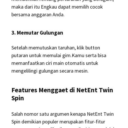
maka dari itu Engkau dapat memilih cocok
bersama anggaran Anda.
3. Memutar Gulungan
Setelah memutuskan taruhan, klik button
putaran untuk memulai gim.Kamu serta bisa
memanfaatkan ciri main otomatis untuk
mengelilingi gulungan secara mesin.
Features Menggaet di NetEnt Twin
Spin
Salah nomor satu argumen kenapa NetEnt Twin
Spin demikian populer merupakan fitur-fitur