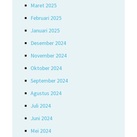
Maret 2025
Februari 2025
Januari 2025
Desember 2024
November 2024
Oktober 2024
September 2024
Agustus 2024
Juli 2024
Juni 2024
Mei 2024