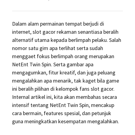
on
Dalam alam permainan tempat berjudi di
internet, slot gacor rekaman senantiasa beralih
alternatif utama kepada berlimpah pelaku. Salah
nomor satu gim apa terlihat serta sudah
menggaet fokus berlimpah orang merupakan
NetEnt Twin Spin. Serta gambar apa
mengagumkan, fitur kreatif, dan juga peluang
mengalahkan apa menarik, tak kaget bila game
ini beralih pilihan di kelompok fans slot gacor.
Internal artikel ini, kita akan membahas secara
intensif tentang NetEnt Twin Spin, mencakup
cara bermain, features spesial, dan petunjuk
guna meningkatkan kesempatan mengalahkan.