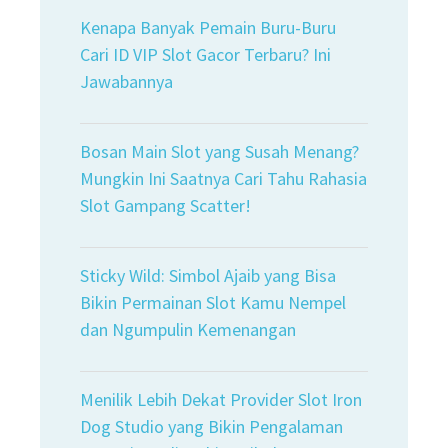
Kenapa Banyak Pemain Buru-Buru
Cari ID VIP Slot Gacor Terbaru? Ini
Jawabannya
Bosan Main Slot yang Susah Menang?
Mungkin Ini Saatnya Cari Tahu Rahasia
Slot Gampang Scatter!
Sticky Wild: Simbol Ajaib yang Bisa
Bikin Permainan Slot Kamu Nempel
dan Ngumpulin Kemenangan
Menilik Lebih Dekat Provider Slot Iron
Dog Studio yang Bikin Pengalaman