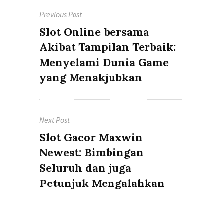
Previous Post
pos
Previous
Slot Online bersama
post:
Akibat Tampilan Terbaik:
Menyelami Dunia Game
yang Menakjubkan
Next Post
Next
Slot Gacor Maxwin
post:
Newest: Bimbingan
Seluruh dan juga
Petunjuk Mengalahkan