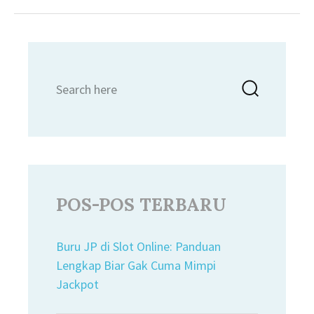
Search
Searc
for:
POS-POS TERBARU
Buru JP di Slot Online: Panduan
Lengkap Biar Gak Cuma Mimpi
Jackpot