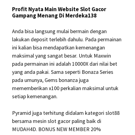
Profit Nyata Main Website Slot Gacor
Gampang Menang Di Merdeka138
Anda bisa langsung mulai bermain dengan
lakukan deposit terlebih dahulu. Pada permainan
ini kalian bisa mendapatkan kemenangan
maksimal yang sangat besar. Untuk Maxwin
pada permainan ini adalah 10000X dari nilai bet
yang anda pakai. Sama seperti Bonaza Series
pada umunya, Gems bonanza juga
mememberikan x100 perkalian maksimal untuk
setiap kemenangan.
Pyramid juga terhitung didalam kategori slot88
bersama mesin slot gacor paling baik di
MUDAH4D. BONUS NEW MEMBER 20%