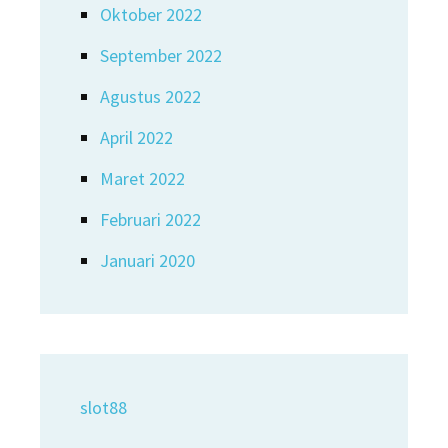
Oktober 2022
September 2022
Agustus 2022
April 2022
Maret 2022
Februari 2022
Januari 2020
slot88