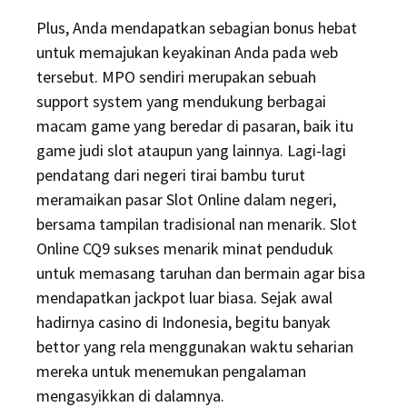
Plus, Anda mendapatkan sebagian bonus hebat
untuk memajukan keyakinan Anda pada web
tersebut. MPO sendiri merupakan sebuah
support system yang mendukung berbagai
macam game yang beredar di pasaran, baik itu
game judi slot ataupun yang lainnya. Lagi-lagi
pendatang dari negeri tirai bambu turut
meramaikan pasar Slot Online dalam negeri,
bersama tampilan tradisional nan menarik. Slot
Online CQ9 sukses menarik minat penduduk
untuk memasang taruhan dan bermain agar bisa
mendapatkan jackpot luar biasa. Sejak awal
hadirnya casino di Indonesia, begitu banyak
bettor yang rela menggunakan waktu seharian
mereka untuk menemukan pengalaman
mengasyikkan di dalamnya.