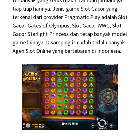
terbanyak yang terus makin tambah jumlahnya
tiap tiap harinya. Jenis game Slot Gacor yang
terkenal dari provider Pragmatic Play adalah Slot
Gacor Gates of Olympus, Slot Gacor WWG, Slot
Gacor Starlight Princess dan tetap banyak model
game lainnya. Disamping itu udah terlalu banyak
Agen Slot Online yang bertebaran di Indonesia.