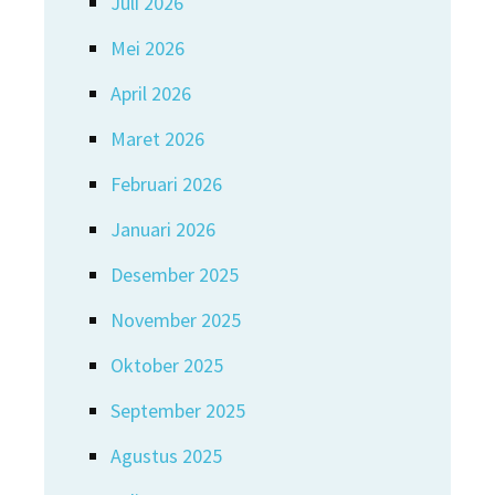
Juli 2026
Mei 2026
April 2026
Maret 2026
Februari 2026
Januari 2026
Desember 2025
November 2025
Oktober 2025
September 2025
Agustus 2025