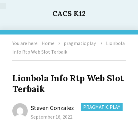
CACS K12
You are here:
Home
pragmatic play
Lionbola
Info Rtp Web Slot Terbaik
Lionbola Info Rtp Web Slot
Terbaik
Author
CATEGORIES:
Steven Gonzalez
PRAGMATIC PLAY
Posted
September 16, 2022
on