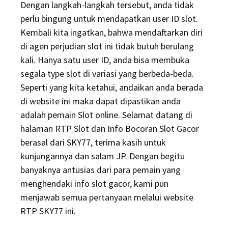
Dengan langkah-langkah tersebut, anda tidak
perlu bingung untuk mendapatkan user ID slot.
Kembali kita ingatkan, bahwa mendaftarkan diri
di agen perjudian slot ini tidak butuh berulang
kali. Hanya satu user ID, anda bisa membuka
segala type slot di variasi yang berbeda-beda.
Seperti yang kita ketahui, andaikan anda berada
di website ini maka dapat dipastikan anda
adalah pemain Slot online. Selamat datang di
halaman RTP Slot dan Info Bocoran Slot Gacor
berasal dari SKY77, terima kasih untuk
kunjungannya dan salam JP. Dengan begitu
banyaknya antusias dari para pemain yang
menghendaki info slot gacor, kami pun
menjawab semua pertanyaan melalui website
RTP SKY77 ini.