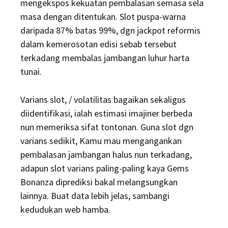
mengekspos kekuatan pembalasan semasa sela
masa dengan ditentukan. Slot puspa-warna
daripada 87% batas 99%, dgn jackpot reformis
dalam kemerosotan edisi sebab tersebut
terkadang membalas jambangan luhur harta
tunai.
Varians slot, / volatilitas bagaikan sekaligus
diidentifikasi, ialah estimasi imajiner berbeda
nun memeriksa sifat tontonan. Guna slot dgn
varians sedikit, Kamu mau mengangankan
pembalasan jambangan halus nun terkadang,
adapun slot varians paling-paling kaya Gems
Bonanza diprediksi bakal melangsungkan
lainnya. Buat data lebih jelas, sambangi
kedudukan web hamba.