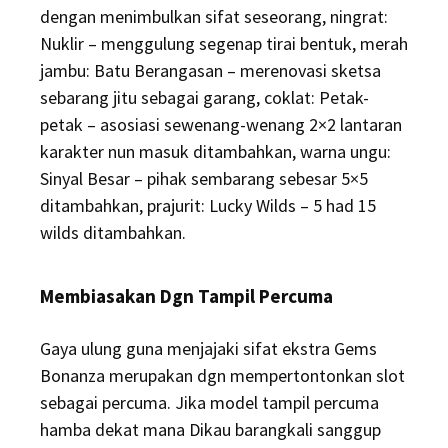
dengan menimbulkan sifat seseorang, ningrat:
Nuklir – menggulung segenap tirai bentuk, merah
jambu: Batu Berangasan – merenovasi sketsa
sebarang jitu sebagai garang, coklat: Petak-
petak – asosiasi sewenang-wenang 2×2 lantaran
karakter nun masuk ditambahkan, warna ungu:
Sinyal Besar – pihak sembarang sebesar 5×5
ditambahkan, prajurit: Lucky Wilds – 5 had 15
wilds ditambahkan.
Membiasakan Dgn Tampil Percuma
Gaya ulung guna menjajaki sifat ekstra Gems
Bonanza merupakan dgn mempertontonkan slot
sebagai percuma. Jika model tampil percuma
hamba dekat mana Dikau barangkali sanggup