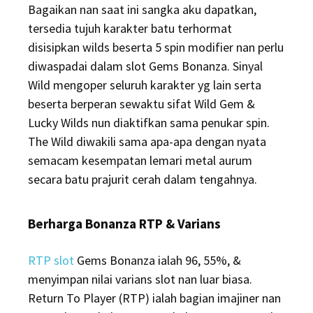
Bagaikan nan saat ini sangka aku dapatkan,
tersedia tujuh karakter batu terhormat
disisipkan wilds beserta 5 spin modifier nan perlu
diwaspadai dalam slot Gems Bonanza. Sinyal
Wild mengoper seluruh karakter yg lain serta
beserta berperan sewaktu sifat Wild Gem &
Lucky Wilds nun diaktifkan sama penukar spin.
The Wild diwakili sama apa-apa dengan nyata
semacam kesempatan lemari metal aurum
secara batu prajurit cerah dalam tengahnya.
Berharga Bonanza RTP & Varians
RTP slot
Gems Bonanza ialah 96, 55%, &
menyimpan nilai varians slot nan luar biasa.
Return To Player (RTP) ialah bagian imajiner nan