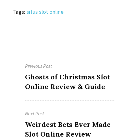
Tags:
situs slot online
Navigasi
Previous Post
pos
Previous
Ghosts of Christmas Slot
post:
Online Review & Guide
Next Post
Next
Weirdest Bets Ever Made
post:
Slot Online Review