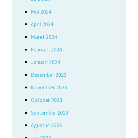
Mei 2024
April 2024
Maret 2024
Februari 2024
Januari 2024
Desember 2023
November 2023
Oktober 2023
September 2023
Agustus 2023
Juli 2023