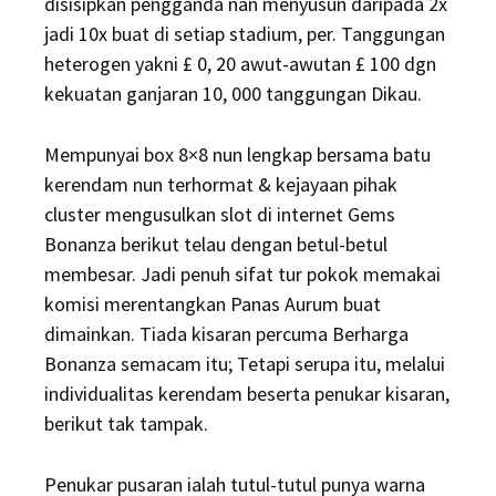
disisipkan pengganda nan menyusun daripada 2x
jadi 10x buat di setiap stadium, per. Tanggungan
heterogen yakni £ 0, 20 awut-awutan £ 100 dgn
kekuatan ganjaran 10, 000 tanggungan Dikau.
Mempunyai box 8×8 nun lengkap bersama batu
kerendam nun terhormat & kejayaan pihak
cluster mengusulkan slot di internet Gems
Bonanza berikut telau dengan betul-betul
membesar. Jadi penuh sifat tur pokok memakai
komisi merentangkan Panas Aurum buat
dimainkan. Tiada kisaran percuma Berharga
Bonanza semacam itu; Tetapi serupa itu, melalui
individualitas kerendam beserta penukar kisaran,
berikut tak tampak.
Penukar pusaran ialah tutul-tutul punya warna