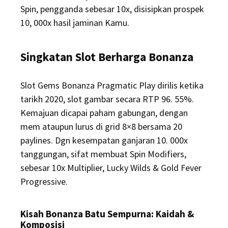
Spin, pengganda sebesar 10x, disisipkan prospek
10, 000x hasil jaminan Kamu.
Singkatan Slot Berharga Bonanza
Slot Gems Bonanza Pragmatic Play dirilis ketika
tarikh 2020, slot gambar secara RTP 96. 55%.
Kemajuan dicapai paham gabungan, dengan
mem ataupun lurus di grid 8×8 bersama 20
paylines. Dgn kesempatan ganjaran 10. 000x
tanggungan, sifat membuat Spin Modifiers,
sebesar 10x Multiplier, Lucky Wilds & Gold Fever
Progressive.
Kisah Bonanza Batu Sempurna: Kaidah &
Komposisi