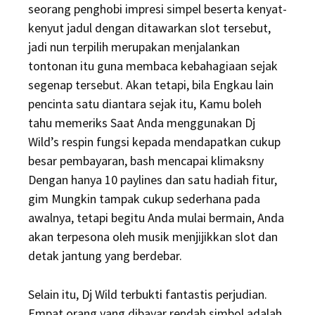
seorang penghobi impresi simpel beserta kenyat-
kenyut jadul dengan ditawarkan slot tersebut,
jadi nun terpilih merupakan menjalankan
tontonan itu guna membaca kebahagiaan sejak
segenap tersebut. Akan tetapi, bila Engkau lain
pencinta satu diantara sejak itu, Kamu boleh
tahu memeriks Saat Anda menggunakan Dj
Wild’s respin fungsi kepada mendapatkan cukup
besar pembayaran, bash mencapai klimaksny
Dengan hanya 10 paylines dan satu hadiah fitur,
gim Mungkin tampak cukup sederhana pada
awalnya, tetapi begitu Anda mulai bermain, Anda
akan terpesona oleh musik menjijikkan slot dan
detak jantung yang berdebar.
Selain itu, Dj Wild terbukti fantastis perjudian.
Empat orang yang dibayar rendah simbol adalah