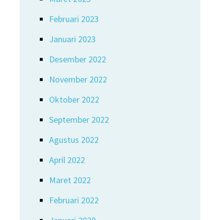
Februari 2023
Januari 2023
Desember 2022
November 2022
Oktober 2022
September 2022
Agustus 2022
April 2022
Maret 2022
Februari 2022