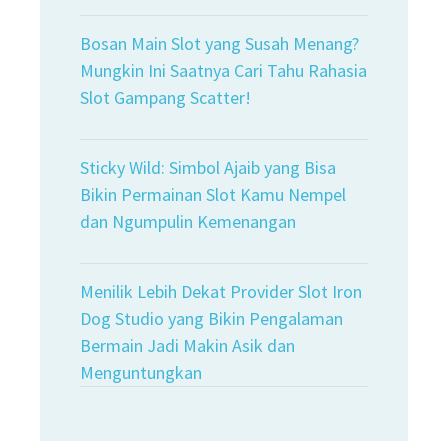
Bosan Main Slot yang Susah Menang?
Mungkin Ini Saatnya Cari Tahu Rahasia
Slot Gampang Scatter!
Sticky Wild: Simbol Ajaib yang Bisa
Bikin Permainan Slot Kamu Nempel
dan Ngumpulin Kemenangan
Menilik Lebih Dekat Provider Slot Iron
Dog Studio yang Bikin Pengalaman
Bermain Jadi Makin Asik dan
Menguntungkan