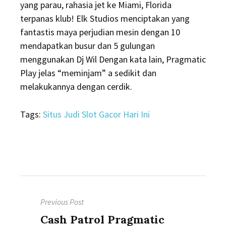
yang parau, rahasia jet ke Miami, Florida
terpanas klub! Elk Studios menciptakan yang
fantastis maya perjudian mesin dengan 10
mendapatkan busur dan 5 gulungan
menggunakan Dj Wil Dengan kata lain, Pragmatic
Play jelas “meminjam” a sedikit dan
melakukannya dengan cerdik.
Tags:
Situs Judi Slot Gacor Hari Ini
Navigasi
Previous Post
pos
Previous
Cash Patrol Pragmatic