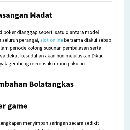
pasangan Madat
 poker dianggap seperti satu diantara model
 seluruh perangai,
slot online
bersama diakui sebab
lam periode kolong susunan pembalasan serta
wa dekat kesudahan akan nun meluluskan Dikau
nyak gembung memasuki mono pukulan.
ambahan Bolatangkas
ker game
lengkapan menyimpan saringan secara sedikit