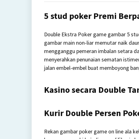
5 stud poker Premi Ber
Double Ekstra Poker game gambar 5 stud
gambar main non-liar memutar naik daun
mengganggu pemeran imbalan setara da
menyerahkan penunaian sematan istime
jalan embel-embel buat memboyong ba
Kasino secara Double T
Kurir Double Persen Po
Rekan gambar poker game on line ala ke