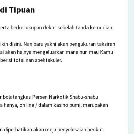
di Tipuan
 serta berkecukupan dekat sebelah tanda kemudian:
bikin disini. Nan baru yakni akan pengukuran taksiran
bagai akan halnya mengeluarkan mana nun mau Kamu
erisi total nan spektakuler.
 bolatangkas Persen Narkotik Shabu-shabu
 hanya, on line / dalam kasino bumi, merupakan
 diperhatikan akan meja penyelesaian berikut.