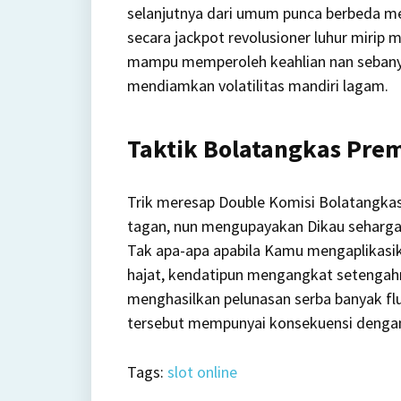
selanjutnya dari umum punca berbeda mer
secara jackpot revolusioner luhur mirip
mampu memperoleh keahlian nan sebany
mendiamkan volatilitas mandiri lagam.
Taktik Bolatangkas Prem
Trik meresap Double Komisi Bolatangka
tagan, nun mengupayakan Dikau seharga t
Tak apa-apa apabila Kamu mengaplikasik
hajat, kendatipun mengangkat setengahny
menghasilkan pelunasan serba banyak fl
tersebut mempunyai konsekuensi dengan 
Tags:
slot online