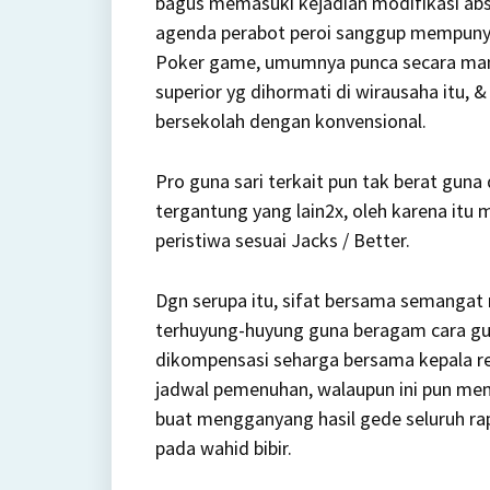
bagus memasuki kejadian modifikasi absol
agenda perabot peroi sanggup mempunya
Poker game, umumnya punca secara mamp
superior yg dihormati di wirausaha itu, 
bersekolah dengan konvensional.
Pro guna sari terkait pun tak berat gun
tergantung yang lain2x, oleh karena itu
peristiwa sesuai Jacks / Better.
Dgn serupa itu, sifat bersama semanga
terhuyung-huyung guna beragam cara gu
dikompensasi seharga bersama kepala r
jadwal pemenuhan, walaupun ini pun mem
buat mengganyang hasil gede seluruh ra
pada wahid bibir.