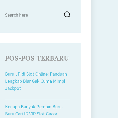
Search
Search
for:
POS-POS TERBARU
Buru JP di Slot Online: Panduan
Lengkap Biar Gak Cuma Mimpi
Jackpot
Kenapa Banyak Pemain Buru-
Buru Cari ID VIP Slot Gacor