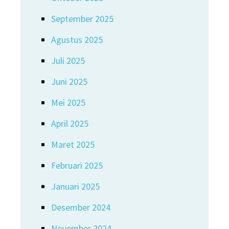
September 2025
Agustus 2025
Juli 2025
Juni 2025
Mei 2025
April 2025
Maret 2025
Februari 2025
Januari 2025
Desember 2024
November 2024