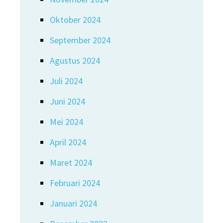
Oktober 2024
September 2024
Agustus 2024
Juli 2024
Juni 2024
Mei 2024
April 2024
Maret 2024
Februari 2024
Januari 2024