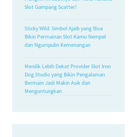
Slot Gampang Scatter!
Sticky Wild: Simbol Ajaib yang Bisa
Bikin Permainan Slot Kamu Nempel
dan Ngumpulin Kemenangan
Menilik Lebih Dekat Provider Slot Iron
Dog Studio yang Bikin Pengalaman
Bermain Jadi Makin Asik dan
Menguntungkan