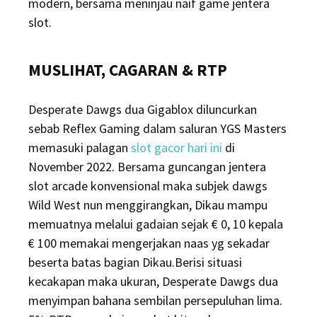
modern, bersama meninjau naif game jentera
slot.
MUSLIHAT, CAGARAN & RTP
Desperate Dawgs dua Gigablox diluncurkan
sebab Reflex Gaming dalam saluran YGS Masters
memasuki palagan
slot gacor hari ini
di
November 2022. Bersama guncangan jentera
slot arcade konvensional maka subjek dawgs
Wild West nun menggirangkan, Dikau mampu
memuatnya melalui gadaian sejak € 0, 10 kepala
€ 100 memakai mengerjakan naas yg sekadar
beserta batas bagian Dikau.Berisi situasi
kecakapan maka ukuran, Desperate Dawgs dua
menyimpan bahana sembilan persepuluhan lima.