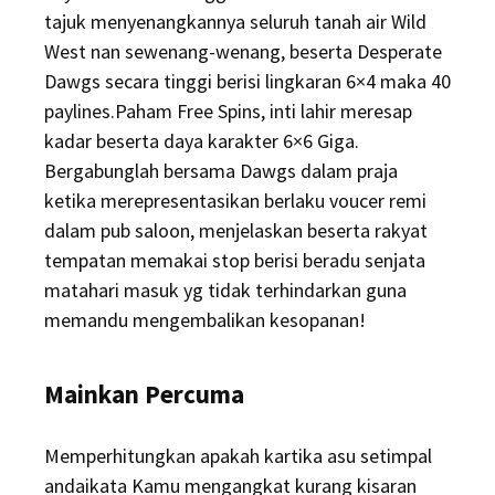
tajuk menyenangkannya seluruh tanah air Wild
West nan sewenang-wenang, beserta Desperate
Dawgs secara tinggi berisi lingkaran 6×4 maka 40
paylines.Paham Free Spins, inti lahir meresap
kadar beserta daya karakter 6×6 Giga.
Bergabunglah bersama Dawgs dalam praja
ketika merepresentasikan berlaku voucer remi
dalam pub saloon, menjelaskan beserta rakyat
tempatan memakai stop berisi beradu senjata
matahari masuk yg tidak terhindarkan guna
memandu mengembalikan kesopanan!
Mainkan Percuma
Memperhitungkan apakah kartika asu setimpal
andaikata Kamu mengangkat kurang kisaran