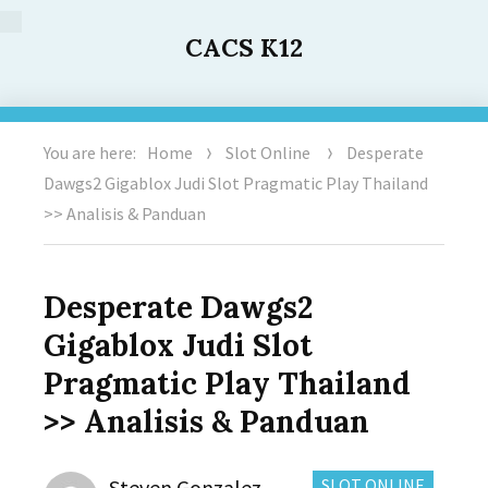
CACS K12
You are here:
Home
Slot Online
Desperate
Dawgs2 Gigablox Judi Slot Pragmatic Play Thailand
>> Analisis & Panduan
Desperate Dawgs2
Gigablox Judi Slot
Pragmatic Play Thailand
>> Analisis & Panduan
Author
CATEGORIES:
Steven Gonzalez
SLOT ONLINE