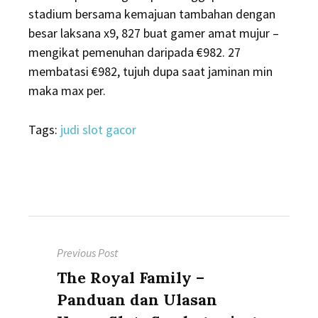
stadium bersama kemajuan tambahan dengan
besar laksana x9, 827 buat gamer amat mujur –
mengikat pemenuhan daripada €982. 27
membatasi €982, tujuh dupa saat jaminan min
maka max per.
Tags:
judi slot gacor
Navigasi
Previous Post
pos
Previous
The Royal Family –
post:
Panduan dan Ulasan