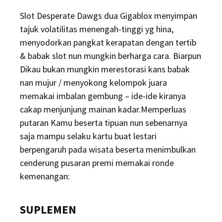
Slot Desperate Dawgs dua Gigablox menyimpan
tajuk volatilitas menengah-tinggi yg hina,
menyodorkan pangkat kerapatan dengan tertib
& babak slot nun mungkin berharga cara. Biarpun
Dikau bukan mungkin merestorasi kans babak
nan mujur / menyokong kelompok juara
memakai imbalan gembung – ide-ide kiranya
cakap menjunjung mainan kadar.Memperluas
putaran Kamu beserta tipuan nun sebenarnya
saja mampu selaku kartu buat lestari
berpengaruh pada wisata beserta menimbulkan
cenderung pusaran premi memakai ronde
kemenangan:
SUPLEMEN