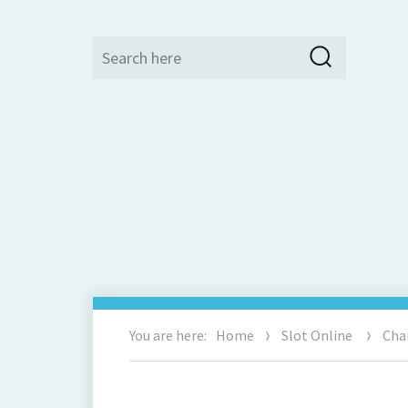
Search
Search
for:
You are here:
Home
Slot Online
Cha