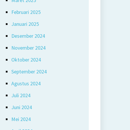
Maret 2025
Februari 2025
Januari 2025
Desember 2024
November 2024
Oktober 2024
September 2024
Agustus 2024
Juli 2024
Juni 2024
Mei 2024