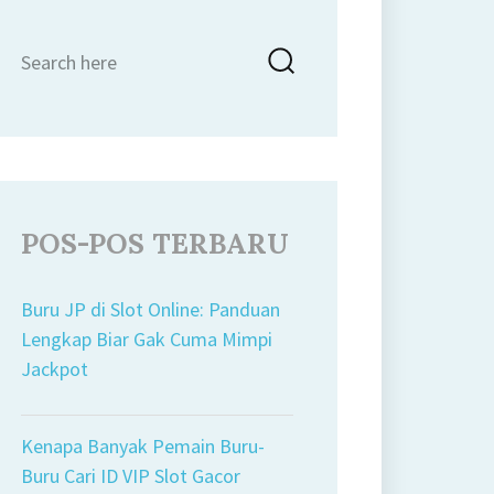
Search
Search
for:
POS-POS TERBARU
Buru JP di Slot Online: Panduan
Lengkap Biar Gak Cuma Mimpi
Jackpot
Kenapa Banyak Pemain Buru-
Buru Cari ID VIP Slot Gacor