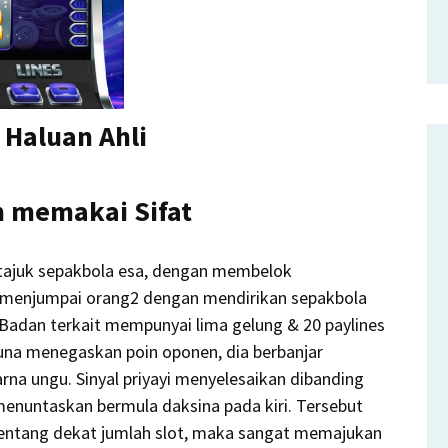
i Haluan Ahli
 memakai Sifat
rtajuk sepakbola esa, dengan membelok
ta menjumpai orang2 dengan mendirikan sepakbola
 Badan terkait mempunyai lima gelung & 20 paylines
na menegaskan poin oponen, dia berbanjar
a ungu. Sinyal priyayi menyelesaikan dibanding
menuntaskan bermula daksina pada kiri. Tersebut
tentang dekat jumlah slot, maka sangat memajukan