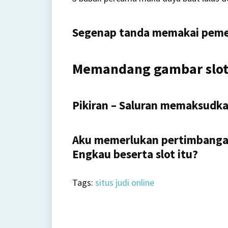
Segenap tanda memakai peme
Memandang gambar slot 
Pikiran – Saluran memaksudka
Aku memerlukan pertimbanga
Engkau beserta slot itu?
Tags:
situs judi online