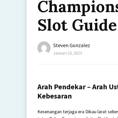
Champions
Slot Guid
Author
Steven Gonzalez
Posted
Januari 23, 2023
on
Arah Pendekar – Arah U
Kebesaran
Kesenangan terjaga era Dikau larat seb