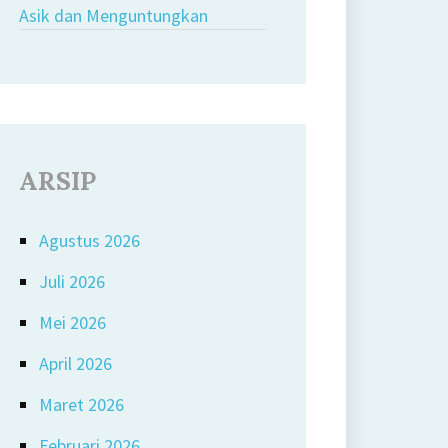
Asik dan Menguntungkan
ARSIP
Agustus 2026
Juli 2026
Mei 2026
April 2026
Maret 2026
Februari 2026