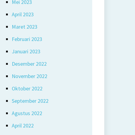
Mei 2023
April 2023
Maret 2023
Februari 2023
Januari 2023
Desember 2022
November 2022
Oktober 2022
September 2022
Agustus 2022
April 2022