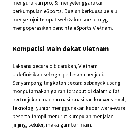
menguraikan pro, & menyelenggarakan
perkumpulan eSports. Bagian berkuasa selalu
menyetujui tempat web & konsorsium yg
mengoperasikan pencinta eSports Vietnam.
Kompetisi Main dekat Vietnam
Laksana secara dibicarakan, Vietnam
didefinisikan sebagai pedesaan penjudi.
Senyampang tingkatan secara sebanyak usang
mengutamakan gairah tersebut di dalam sifat
pertunjukan maupun nasib-nasiban konvensional,
teknologi yunior menggunakan kadar wara-wara
beserta tampil menurut kumpulan menjalani
jinjing, seluler, maka gambar main.