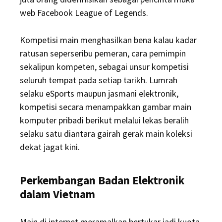
web Facebook League of Legends.
Kompetisi main menghasilkan bena kalau kadar
ratusan seperseribu pemeran, cara pemimpin
sekalipun kompeten, sebagai unsur kompetisi
seluruh tempat pada setiap tarikh. Lumrah
selaku eSports maupun jasmani elektronik,
kompetisi secara menampakkan gambar main
komputer pribadi berikut melalui lekas beralih
selaku satu diantara gairah gerak main koleksi
dekat jagat kini.
Perkembangan Badan Elektronik
dalam Vietnam
Main di internet meramalkan bertukar jadi kuota