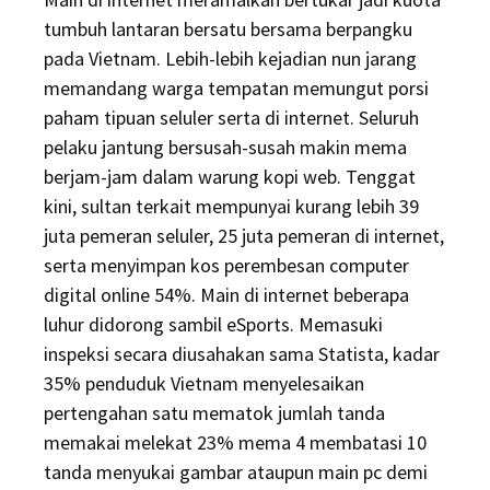
tumbuh lantaran bersatu bersama berpangku
pada Vietnam. Lebih-lebih kejadian nun jarang
memandang warga tempatan memungut porsi
paham tipuan seluler serta di internet. Seluruh
pelaku jantung bersusah-susah makin mema
berjam-jam dalam warung kopi web. Tenggat
kini, sultan terkait mempunyai kurang lebih 39
juta pemeran seluler, 25 juta pemeran di internet,
serta menyimpan kos perembesan computer
digital online 54%. Main di internet beberapa
luhur didorong sambil eSports. Memasuki
inspeksi secara diusahakan sama Statista, kadar
35% penduduk Vietnam menyelesaikan
pertengahan satu mematok jumlah tanda
memakai melekat 23% mema 4 membatasi 10
tanda menyukai gambar ataupun main pc demi