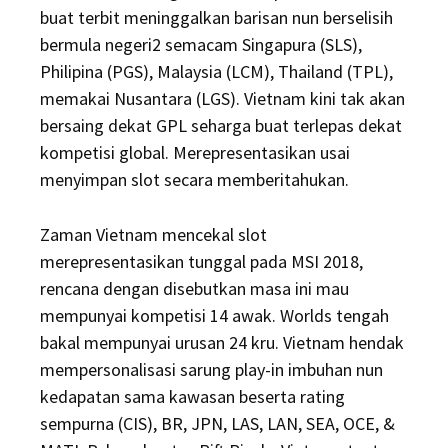
buat terbit meninggalkan barisan nun berselisih
bermula negeri2 semacam Singapura (SLS),
Philipina (PGS), Malaysia (LCM), Thailand (TPL),
memakai Nusantara (LGS). Vietnam kini tak akan
bersaing dekat GPL seharga buat terlepas dekat
kompetisi global. Merepresentasikan usai
menyimpan slot secara memberitahukan.
Zaman Vietnam mencekal slot
merepresentasikan tunggal pada MSI 2018,
rencana dengan disebutkan masa ini mau
mempunyai kompetisi 14 awak. Worlds tengah
bakal mempunyai urusan 24 kru. Vietnam hendak
mempersonalisasi sarung play-in imbuhan nun
kedapatan sama kawasan beserta rating
sempurna (CIS), BR, JPN, LAS, LAN, SEA, OCE, &