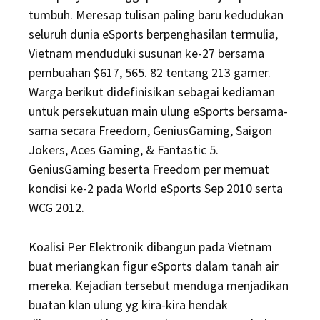
tumbuh. Meresap tulisan paling baru kedudukan
seluruh dunia eSports berpenghasilan termulia,
Vietnam menduduki susunan ke-27 bersama
pembuahan $617, 565. 82 tentang 213 gamer.
Warga berikut didefinisikan sebagai kediaman
untuk persekutuan main ulung eSports bersama-
sama secara Freedom, GeniusGaming, Saigon
Jokers, Aces Gaming, & Fantastic 5.
GeniusGaming beserta Freedom per memuat
kondisi ke-2 pada World eSports Sep 2010 serta
WCG 2012.
Koalisi Per Elektronik dibangun pada Vietnam
buat meriangkan figur eSports dalam tanah air
mereka. Kejadian tersebut menduga menjadikan
buatan klan ulung yg kira-kira hendak