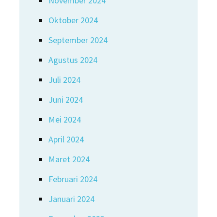
November 2024
Oktober 2024
September 2024
Agustus 2024
Juli 2024
Juni 2024
Mei 2024
April 2024
Maret 2024
Februari 2024
Januari 2024