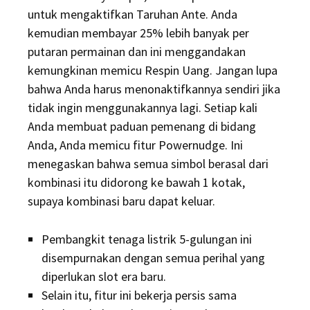
untuk mengaktifkan Taruhan Ante. Anda
kemudian membayar 25% lebih banyak per
putaran permainan dan ini menggandakan
kemungkinan memicu Respin Uang. Jangan lupa
bahwa Anda harus menonaktifkannya sendiri jika
tidak ingin menggunakannya lagi. Setiap kali
Anda membuat paduan pemenang di bidang
Anda, Anda memicu fitur Powernudge. Ini
menegaskan bahwa semua simbol berasal dari
kombinasi itu didorong ke bawah 1 kotak,
supaya kombinasi baru dapat keluar.
Pembangkit tenaga listrik 5-gulungan ini
disempurnakan dengan semua perihal yang
diperlukan slot era baru.
Selain itu, fitur ini bekerja persis sama