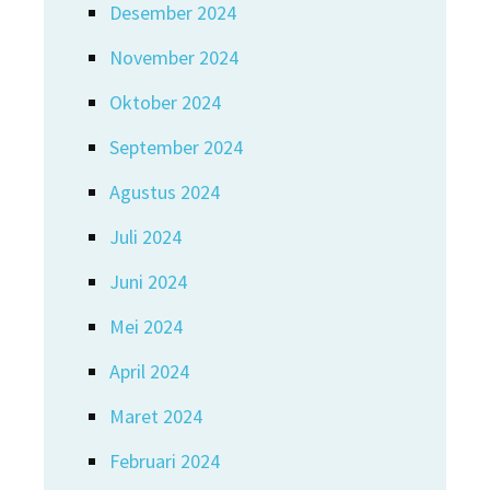
Desember 2024
November 2024
Oktober 2024
September 2024
Agustus 2024
Juli 2024
Juni 2024
Mei 2024
April 2024
Maret 2024
Februari 2024