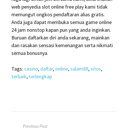
web penyedia slot online free play kami tidak
memungut ongkos pendaftaran alias gratis.
Anda juga dapat membuka semua game online
24 jam nonstop kapan pun yang anda inginkan.
Buruan daftarkan diri anda sekarang, mainkan
dan rasakan sensasi kemenangan serta nikmati
semua bonusnya.
Tags:
casino
,
daftar
,
online
,
salam88
,
situs
,
terbaik
,
terlengkap
Navigasi
Previous Post