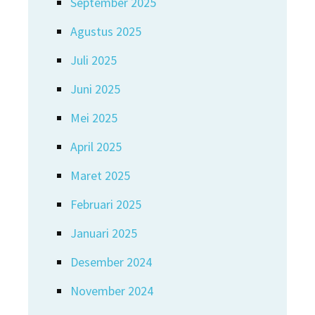
September 2025
Agustus 2025
Juli 2025
Juni 2025
Mei 2025
April 2025
Maret 2025
Februari 2025
Januari 2025
Desember 2024
November 2024