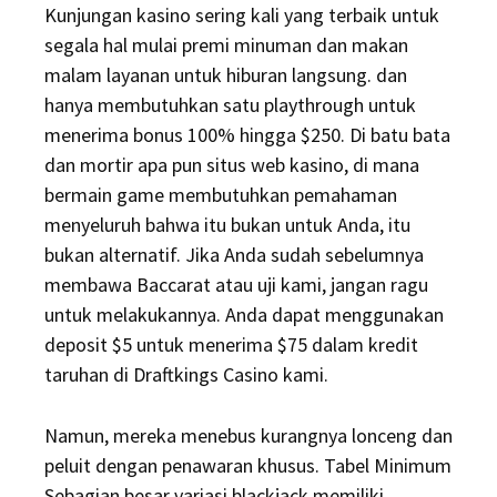
Kunjungan kasino sering kali yang terbaik untuk
segala hal mulai premi minuman dan makan
malam layanan untuk hiburan langsung. dan
hanya membutuhkan satu playthrough untuk
menerima bonus 100% hingga $250. Di batu bata
dan mortir apa pun situs web kasino, di mana
bermain game membutuhkan pemahaman
menyeluruh bahwa itu bukan untuk Anda, itu
bukan alternatif. Jika Anda sudah sebelumnya
membawa Baccarat atau uji kami, jangan ragu
untuk melakukannya. Anda dapat menggunakan
deposit $5 untuk menerima $75 dalam kredit
taruhan di Draftkings Casino kami.
Namun, mereka menebus kurangnya lonceng dan
peluit dengan penawaran khusus. Tabel Minimum
Sebagian besar variasi blackjack memiliki