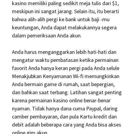
kasino memiliki paling sedikit meja tulis dari $1,
meskipun ini sangat jarang. Selain itu, itu berarti
bahwa alih-alih pergi ke bank untuk baji -mu
keuntungan, Anda dapat melakukannya segera
dalam pemeriksaan Anda akun.
Anda harus menganggarkan lebih hati-hati dan
mengatur waktu pembatasan ketika permainan
favorit Anda hanya keran pergi pada Anda selule
Menakjubkan Kenyamanan Wi-fi memungkinkan
Anda bermain game di rumah, saat bepergian,
dan bahkan saat terbang. Latihan sangat penting
karena permainan kasino online benar-benar
nyaman. Tidak hanya dana cuma Paypal, daring
camber pembayaran, dan pula Kartu kredit dan
debit adalah beberapa cara yang Anda bisa akses
online gim akun.