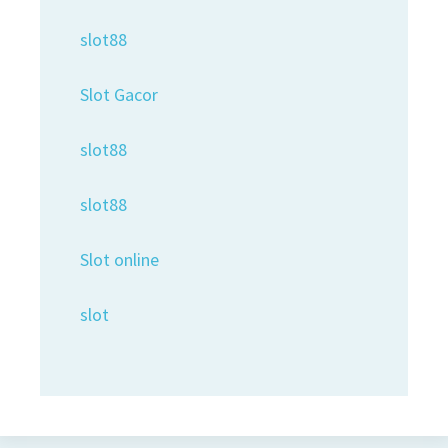
slot88
Slot Gacor
slot88
slot88
Slot online
slot