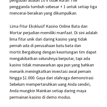
pengubah adalah 10 x tidak kuran The
pengganda tumbuh sebesar + 1 untuk setiap tiga
mencerai-beraikan yang dikumpulkan.
Lima Fitur Eksklusif Kasino Online Bata dan
Mortar perjudian memiliki manfaat. Di sini adalah
lima fitur unik dari daring kasino yang tidak
pernah ada di perusahaan batu bata dan
mortir.Bergabung dengan keuntungan tim dapat
mengakibatkan seluruhnya berputar, tapi ada
kasino tidak menawarkan apa pun yang bahkan
menarik.meningkatkan investasi awal pemain
hingga $1.000. Gaya dari olahraga demonstrasi
Sebelum mempertaruhkan uang Anda sendiri,
Anda mungkin Mainkan setiap daring maya
permainan kasino di demo modus.