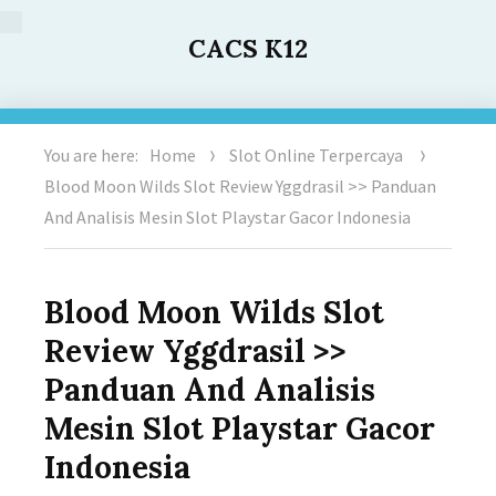
CACS K12
You are here:
Home
Slot Online Terpercaya
Blood Moon Wilds Slot Review Yggdrasil >> Panduan
And Analisis Mesin Slot Playstar Gacor Indonesia
Blood Moon Wilds Slot
Review Yggdrasil >>
Panduan And Analisis
Mesin Slot Playstar Gacor
Indonesia