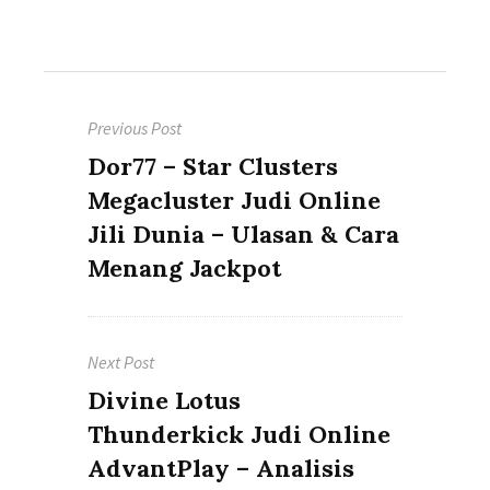
Navigasi
Previous Post
pos
Previous
Dor77 – Star Clusters
post:
Megacluster Judi Online
Jili Dunia – Ulasan & Cara
Menang Jackpot
Next Post
Next
Divine Lotus
post:
Thunderkick Judi Online
AdvantPlay – Analisis