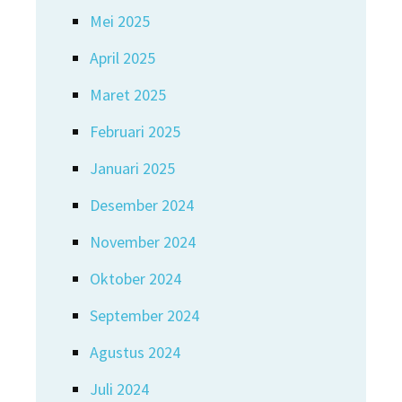
Mei 2025
April 2025
Maret 2025
Februari 2025
Januari 2025
Desember 2024
November 2024
Oktober 2024
September 2024
Agustus 2024
Juli 2024