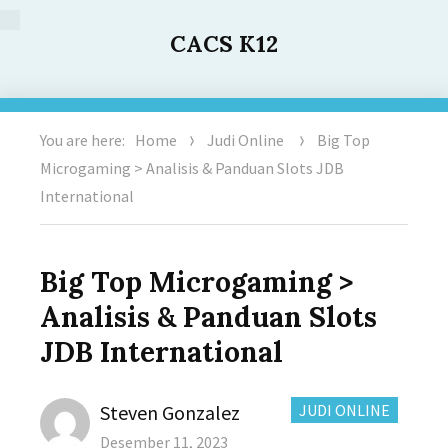
CACS K12
You are here:
Home
Judi Online
Big Top
Microgaming > Analisis & Panduan Slots JDB
International
Big Top Microgaming >
Analisis & Panduan Slots
JDB International
Author
CATEGORIES:
Steven Gonzalez
JUDI ONLINE
Posted
Desember 11, 2023