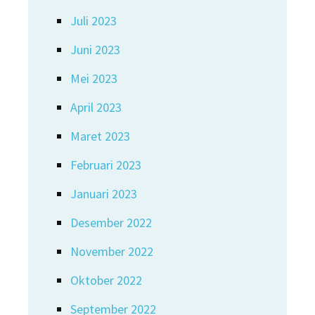
Juli 2023
Juni 2023
Mei 2023
April 2023
Maret 2023
Februari 2023
Januari 2023
Desember 2022
November 2022
Oktober 2022
September 2022