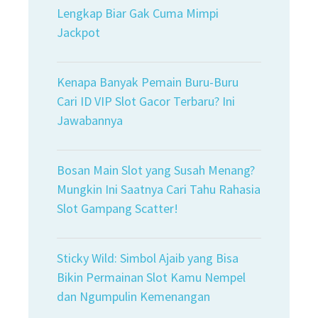
Lengkap Biar Gak Cuma Mimpi
Jackpot
Kenapa Banyak Pemain Buru-Buru
Cari ID VIP Slot Gacor Terbaru? Ini
Jawabannya
Bosan Main Slot yang Susah Menang?
Mungkin Ini Saatnya Cari Tahu Rahasia
Slot Gampang Scatter!
Sticky Wild: Simbol Ajaib yang Bisa
Bikin Permainan Slot Kamu Nempel
dan Ngumpulin Kemenangan