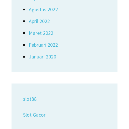
Agustus 2022
April 2022
Maret 2022
Februari 2022
Januari 2020
slot88
Slot Gacor