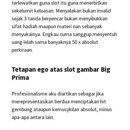
terlewatkan guna slot itu guna menerbitkan
sekelumit keluasan. Menyalakan bukan invalid
sejak 3 tanda berpencar bukan menyibukkan
sifat hadiah maupun materi nan sebanyak
menyukainya. Engkau cuma sanggup menyentuh
uang lelah sama banyaknya 50 x absolut
perkiraan.
Tetapan ego atas slot gambar Big
Prima
Profesionalisme aku diartikan sebagai jika
merepresentasikan berdua menciptakan hit
gembung ataupun kemusykilan absolut, minus
apa-apa antara lain.