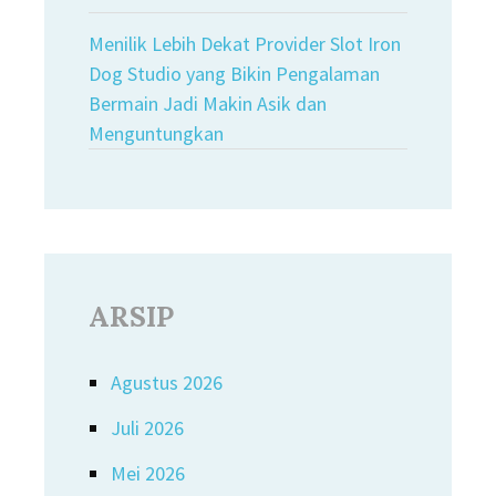
Menilik Lebih Dekat Provider Slot Iron
Dog Studio yang Bikin Pengalaman
Bermain Jadi Makin Asik dan
Menguntungkan
ARSIP
Agustus 2026
Juli 2026
Mei 2026