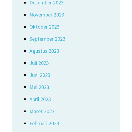
Desember 2023
November 2023
Oktober 2023
September 2023
Agustus 2023
Juli 2023
Juni 2023
Mei 2023
April 2023
Maret 2023
Februari 2023