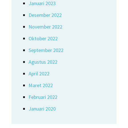
Januari 2023
Desember 2022
November 2022
Oktober 2022
September 2022
Agustus 2022
April 2022
Maret 2022
Februari 2022
Januari 2020