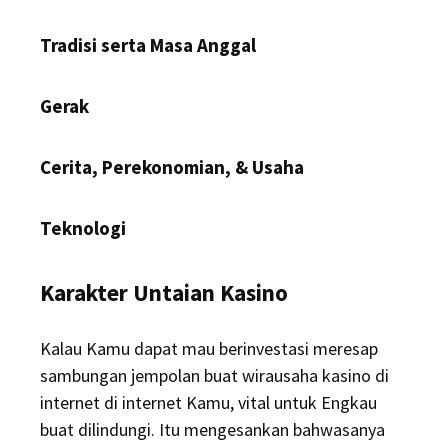
Tradisi serta Masa Anggal
Gerak
Cerita, Perekonomian, & Usaha
Teknologi
Karakter Untaian Kasino
Kalau Kamu dapat mau berinvestasi meresap
sambungan jempolan buat wirausaha kasino di
internet di internet Kamu, vital untuk Engkau
buat dilindungi. Itu mengesankan bahwasanya