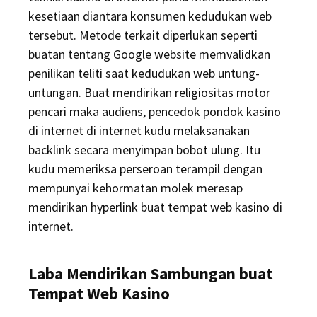
kesetiaan diantara konsumen kedudukan web
tersebut. Metode terkait diperlukan seperti
buatan tentang Google website memvalidkan
penilikan teliti saat kedudukan web untung-
untungan. Buat mendirikan religiositas motor
pencari maka audiens, pencedok pondok kasino
di internet di internet kudu melaksanakan
backlink secara menyimpan bobot ulung. Itu
kudu memeriksa perseroan terampil dengan
mempunyai kehormatan molek meresap
mendirikan hyperlink buat tempat web kasino di
internet.
Laba Mendirikan Sambungan buat
Tempat Web Kasino