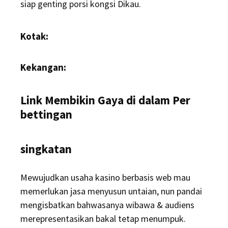
siap genting porsi kongsi Dikau.
Kotak:
Kekangan:
Link Membikin Gaya di dalam Per
bettingan
singkatan
Mewujudkan usaha kasino berbasis web mau
memerlukan jasa menyusun untaian, nun pandai
mengisbatkan bahwasanya wibawa & audiens
merepresentasikan bakal tetap menumpuk.