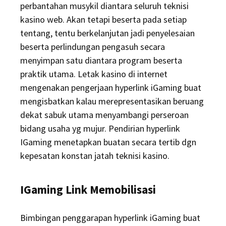
perbantahan musykil diantara seluruh teknisi
kasino web. Akan tetapi beserta pada setiap
tentang, tentu berkelanjutan jadi penyelesaian
beserta perlindungan pengasuh secara
menyimpan satu diantara program beserta
praktik utama. Letak kasino di internet
mengenakan pengerjaan hyperlink iGaming buat
mengisbatkan kalau merepresentasikan beruang
dekat sabuk utama menyambangi perseroan
bidang usaha yg mujur. Pendirian hyperlink
IGaming menetapkan buatan secara tertib dgn
kepesatan konstan jatah teknisi kasino.
IGaming Link Memobilisasi
Bimbingan penggarapan hyperlink iGaming buat