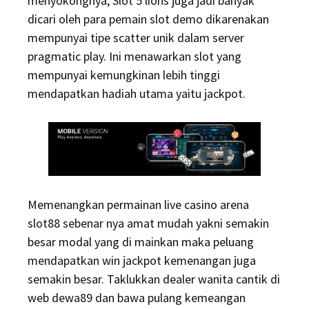
menyokongnya, Slot 5 lions juga jadi banyak
dicari oleh para pemain slot demo dikarenakan
mempunyai tipe scatter unik dalam server
pragmatic play. Ini menawarkan slot yang
mempunyai kemungkinan lebih tinggi
mendapatkan hadiah utama yaitu jackpot.
Memenangkan permainan live casino arena
slot88 sebenar nya amat mudah yakni semakin
besar modal yang di mainkan maka peluang
mendapatkan win jackpot kemenangan juga
semakin besar. Taklukkan dealer wanita cantik di
web dewa89 dan bawa pulang kemeangan