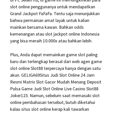
slot online penggunanya untuk mendapatkan
Grand Jackpot FaFaFa. Tentu saja menunjukkan
bahwa permainan amat layak untuk kalian
mainkan bersama kawan. Bahkan odds
kemenangan atau slot jackpot online Indonesia
yang bisa meraih 10.000x atau bahkan lebih.
Plus, Anda dapat memainkan game slot paling
baru dan terlengkap berasal dari web agen game
slot online Slot88 terpercaya hanya dengan satu
akun. GELIGA69Situs Judi Slot Online 24 Jam
Resmi Matrix Slot Gacor Mudah Menang Deposit
Pulsa Game Judi Slot Online Live Casino Slot88
Joker123. Namun, sebelum saat memasuki slot
online pembahasan tersebut, butuh diketahui
kalau situs slot online kerap kali tawarkan