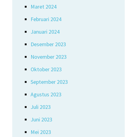
Maret 2024
Februari 2024
Januari 2024
Desember 2023
November 2023
Oktober 2023
September 2023
Agustus 2023
Juli 2023
Juni 2023
Mei 2023