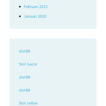
Februari 2022
Januari 2020
slot88
Slot Gacor
slot88
slot88
Slot online