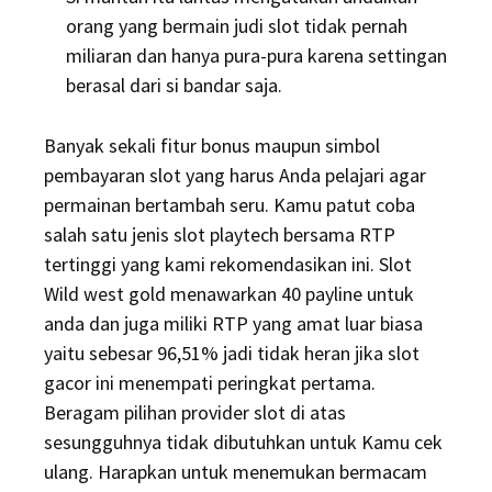
orang yang bermain judi slot tidak pernah
miliaran dan hanya pura-pura karena settingan
berasal dari si bandar saja.
Banyak sekali fitur bonus maupun simbol
pembayaran slot yang harus Anda pelajari agar
permainan bertambah seru. Kamu patut coba
salah satu jenis slot playtech bersama RTP
tertinggi yang kami rekomendasikan ini. Slot
Wild west gold menawarkan 40 payline untuk
anda dan juga miliki RTP yang amat luar biasa
yaitu sebesar 96,51% jadi tidak heran jika slot
gacor ini menempati peringkat pertama.
Beragam pilihan provider slot di atas
sesungguhnya tidak dibutuhkan untuk Kamu cek
ulang. Harapkan untuk menemukan bermacam