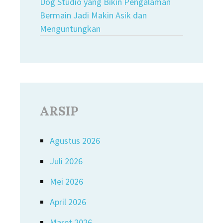
Dog Studio yang Bikin Pengalaman
Bermain Jadi Makin Asik dan
Menguntungkan
ARSIP
Agustus 2026
Juli 2026
Mei 2026
April 2026
Maret 2026