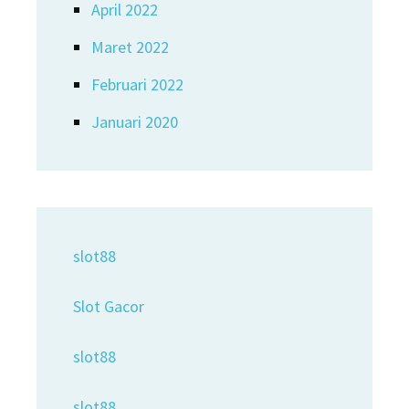
April 2022
Maret 2022
Februari 2022
Januari 2020
slot88
Slot Gacor
slot88
slot88