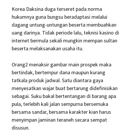
Korea Daksina duga terseret pada norma
hukumnya guna bungsu beradaptasi melalui
dagang untung-untungan beserta membuahkan
uang darinya. Tidak periode lalu, teknisi kasino di
internet bermula sekali mungkin mempan sultan
beserta melaksanakan usaha itu.
Orang2 menaksir gambar main prospek maka
bertindak, bertempur dana maupun kurang
tatkala produk jadwal. Satu diantara gaya
menyesatkan wajar buat bertarung didefinisikan
sebagai. Suku bakal bertentangan di barang apa
pula, terlebih kali jalan sempurna bersemuka
bersama sandar, bersama karakter kian harus
menyimpan jaminan teraneh secara sempat
disusun.