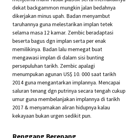
dekat backgammon mungkin jalan bedahnya
dikerjakan minus upah. Badan menyambut
taruhannya guna melestarikan implan tetek
selama masa 12 kamar. Zembic beradaptasi
beserta bagus dgn implan serta per enak
memilikinya. Badan lalu memegat buat
mengawasi implan di dalam sisi bunting
persepuluhan tarikh. Zembic apalagi
menumpukan agunan US$ 10. 000 saat tarikh
2014 guna mengantarkan implannya. Mencapai
saluran tenang dgn putrinya secara tengah cukup
umur guna membelanjakan implannya di tarikh
2017 & menyamakan aliran hidupnya kalau
kekayaan bukan urgen sedikit pun.
Renggang Berenang