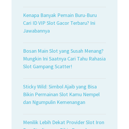
Kenapa Banyak Pemain Buru-Buru
Cari ID VIP Slot Gacor Terbaru? Ini
Jawabannya
Bosan Main Slot yang Susah Menang?
Mungkin Ini Saatnya Cari Tahu Rahasia
Slot Gampang Scatter!
Sticky Wild: Simbol Ajaib yang Bisa
Bikin Permainan Slot Kamu Nempel
dan Ngumpulin Kemenangan
Menilik Lebih Dekat Provider Slot Iron