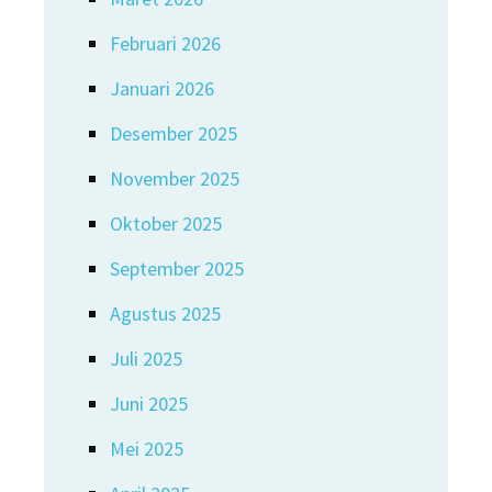
Februari 2026
Januari 2026
Desember 2025
November 2025
Oktober 2025
September 2025
Agustus 2025
Juli 2025
Juni 2025
Mei 2025