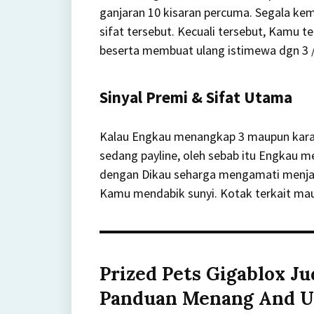
ganjaran 10 kisaran percuma. Segala ke
sifat tersebut. Kecuali tersebut, Kamu
beserta membuat ulang istimewa dgn 3 /
Sinyal Premi & Sifat Utama
Kalau Engkau menangkap 3 maupun karak
sedang payline, oleh sebab itu Engkau 
dengan Dikau seharga mengamati menja
Kamu mendabik sunyi. Kotak terkait m
Prized Pets Gigablox Ju
Panduan Menang And U