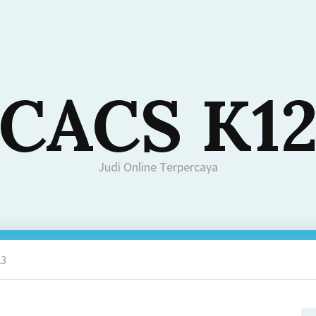
CACS K1
Judi Online Terpercaya
23