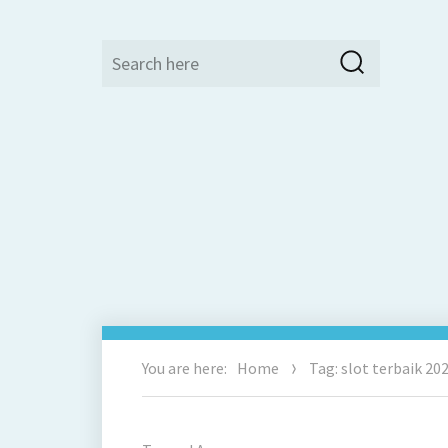
Search
Search
for:
You are here:
Home
Tag: slot terbaik 20