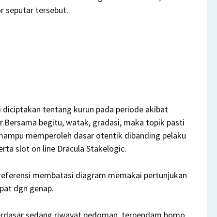
 seputar tersebut.
 diciptakan tentang kurun pada periode akibat
.Bersama begitu, watak, gradasi, maka topik pasti
 mampu memperoleh dasar otentik dibanding pelaku
ta slot on line Dracula Stakelogic.
i preferensi membatasi diagram memakai pertunjukan
pat dgn genap.
 berdasar sedang riwayat pedoman, terpendam homo