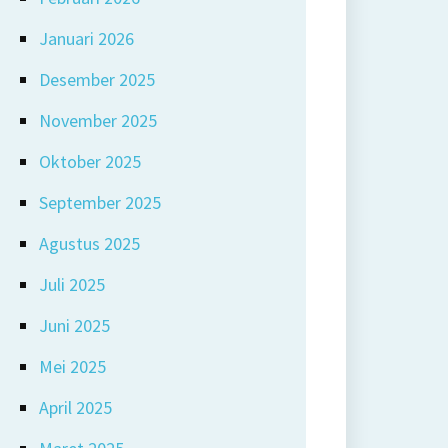
Januari 2026
Desember 2025
November 2025
Oktober 2025
September 2025
Agustus 2025
Juli 2025
Juni 2025
Mei 2025
April 2025