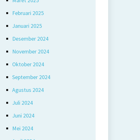
Maret 2025
Februari 2025
Januari 2025
Desember 2024
November 2024
Oktober 2024
September 2024
Agustus 2024
Juli 2024
Juni 2024
Mei 2024