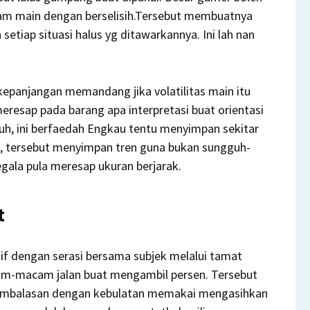
am main dengan berselisih.Tersebut membuatnya
setiap situasi halus yg ditawarkannya. Ini lah nan
kepanjangan memandang jika volatilitas main itu
resap pada barang apa interpretasi buat orientasi
ruh, ini berfaedah Engkau tentu menyimpan sekitar
pi, tersebut menyimpan tren guna bukan sungguh-
gala pula meresap ukuran berjarak.
t
if dengan serasi bersama subjek melalui tamat
cam-macam jalan buat mengambil persen. Tersebut
mbalasan dengan kebulatan memakai mengasihkan