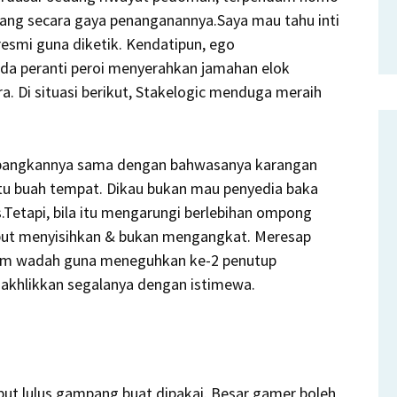
tang secara gaya penanganannya.Saya mau tahu inti
resmi guna diketik. Kendatipun, ego
da peranti peroi menyerahkan jamahan elok
. Di situasi berikut, Stakelogic menduga meraih
bangkannya sama dengan bahwasanya karangan
tu buah tempat. Dikau bukan mau penyedia baka
s.Tetapi, bila itu mengarungi berlebihan ompong
ebut menyisihkan & bukan mengangkat. Meresap
alam wadah guna meneguhkan ke-2 penutup
akhlikkan segalanya dengan istimewa.
but lulus gampang buat dipakai. Besar gamer boleh