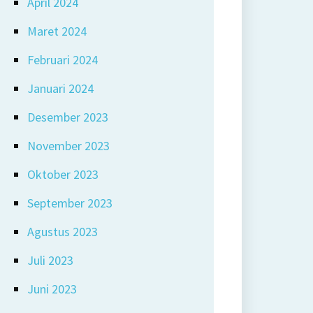
April 2024
Maret 2024
Februari 2024
Januari 2024
Desember 2023
November 2023
Oktober 2023
September 2023
Agustus 2023
Juli 2023
Juni 2023