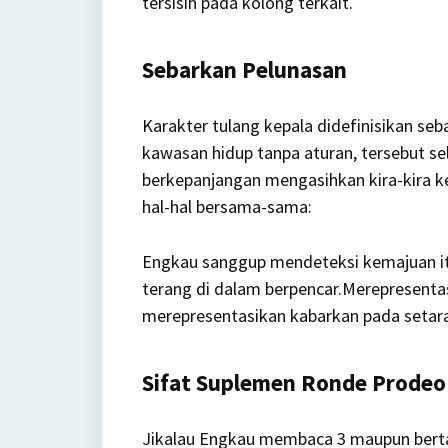
tersisih pada kolong terkait.
Sebarkan Pelunasan
Karakter tulang kepala didefinisikan seba
kawasan hidup tanpa aturan, tersebut se
berkepanjangan mengasihkan kira-kira 
hal-hal bersama-sama:
Engkau sanggup mendeteksi kemajuan it
terang di dalam berpencar.Merepresen
merepresentasikan kabarkan pada setara
Sifat Suplemen Ronde Prodeo
Jikalau Engkau membaca 3 maupun berta