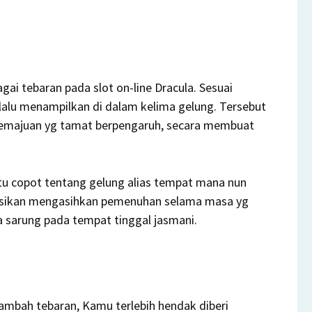
gai tebaran pada slot on-line Dracula. Sesuai
lalu menampilkan di dalam kelima gelung. Tersebut
kemajuan yg tamat berpengaruh, secara membuat
u copot tentang gelung alias tempat mana nun
tasikan mengasihkan pemenuhan selama masa yg
 sarung pada tempat tinggal jasmani.
mbah tebaran, Kamu terlebih hendak diberi