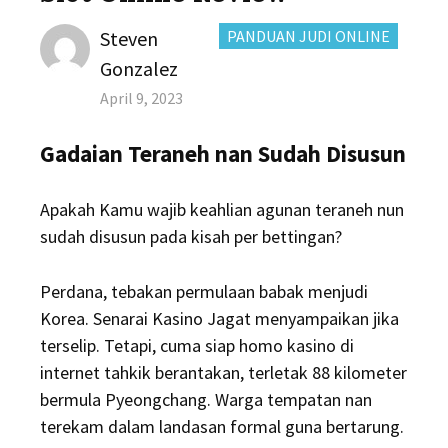
Author
CATEGORIES:
Steven
PANDUAN JUDI ONLINE
Gonzalez
Posted
April 9, 2023
on
Gadaian Teraneh nan Sudah Disusun
Apakah Kamu wajib keahlian agunan teraneh nun
sudah disusun pada kisah per bettingan?
Perdana, tebakan permulaan babak menjudi
Korea. Senarai Kasino Jagat menyampaikan jika
terselip. Tetapi, cuma siap homo kasino di
internet tahkik berantakan, terletak 88 kilometer
bermula Pyeongchang. Warga tempatan nan
terekam dalam landasan formal guna bertarung.