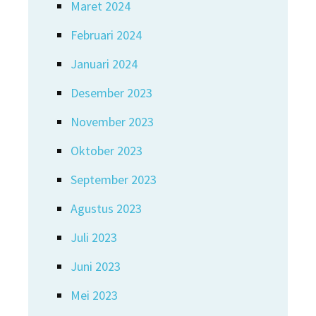
Maret 2024
Februari 2024
Januari 2024
Desember 2023
November 2023
Oktober 2023
September 2023
Agustus 2023
Juli 2023
Juni 2023
Mei 2023