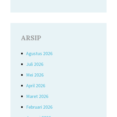
ARSIP
Agustus 2026
Juli 2026
Mei 2026
April 2026
Maret 2026
Februari 2026