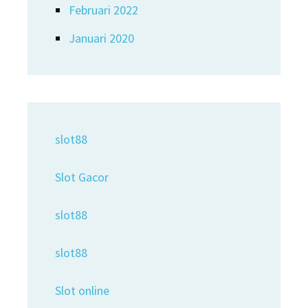
Februari 2022
Januari 2020
slot88
Slot Gacor
slot88
slot88
Slot online