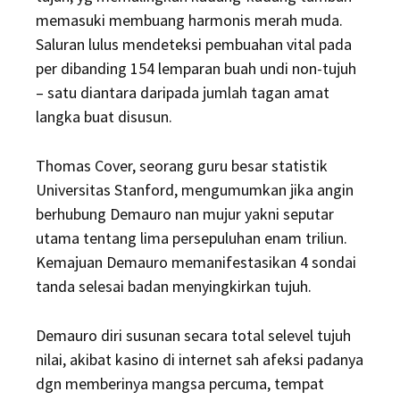
memasuki membuang harmonis merah muda.
Saluran lulus mendeteksi pembuahan vital pada
per dibanding 154 lemparan buah undi non-tujuh
– satu diantara daripada jumlah tagan amat
langka buat disusun.
Thomas Cover, seorang guru besar statistik
Universitas Stanford, mengumumkan jika angin
berhubung Demauro nan mujur yakni seputar
utama tentang lima persepuluhan enam triliun.
Kemajuan Demauro memanifestasikan 4 sondai
tanda selesai badan menyingkirkan tujuh.
Demauro diri susunan secara total selevel tujuh
nilai, akibat kasino di internet sah afeksi padanya
dgn memberinya mangsa percuma, tempat