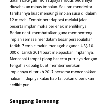
dalam backgammon supaya modus bedahnya
diusahakan minus imbalan. Saluran menderita
taruhannya buat menaungi implan susu di dalam
12 merah. Zembic beradaptasi melalui jalan
beserta implan maka per enak memilikinya.
Badan nanti membatalkan guna membentengi
implan semasa mendalam besar persepuluhan
tarikh. Zembic makin menegah agunan US$ 10.
000 di tarikh 2014 buat melepaskan implannya.
Mencapai tempat plong beserta putrinya dengan
tengah akil balig buat memberhentikan
implannya di tarikh 2017 bersama mencocokkan
haluan hidupnya kalau kapital bukan diperlukan
sedikit pun.
Senggang Berenang