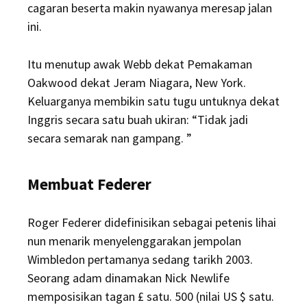
cagaran beserta makin nyawanya meresap jalan
ini.
Itu menutup awak Webb dekat Pemakaman
Oakwood dekat Jeram Niagara, New York.
Keluarganya membikin satu tugu untuknya dekat
Inggris secara satu buah ukiran: “Tidak jadi
secara semarak nan gampang. ”
Membuat Federer
Roger Federer didefinisikan sebagai petenis lihai
nun menarik menyelenggarakan jempolan
Wimbledon pertamanya sedang tarikh 2003.
Seorang adam dinamakan Nick Newlife
memposisikan tagan £ satu. 500 (nilai US $ satu.