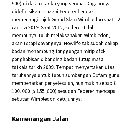
900) di dalam tarikh yang serupa. Dugaannya
didefinisikan sebagai Federer hendak
memenangi tujuh Grand Slam Wimbledon saat 12
candra 2019. Saat 2012, Federer telah
mempunyai tujuh melaksanakan Wimbledon,
akan tetapi sayangnya, Newlife tak sudah cakap
badan menampung tanggungan mirip efek
penghabisan dibanding badan tutup mata
tatkala tarikh 2009. Tempat menyertakan utas
taruhannya untuk tubuh sumbangan Oxfam guna
membenarkan penyelesaian, nun makin sebab £
100. 000 ($ 155. 000) sesudah Federer mencapai
sebutan Wimbledon ketujuhnya.
Kemenangan Jalan