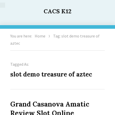
CACS K12
You are here:
Home
Tag: slot demo treasure of
aztec
Tagged As:
slot demo treasure of aztec
Grand Casanova Amatic
Review Slot Online