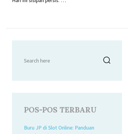
Hari ini sisipan persis. …
Search
Searc
for:
POS-POS TERBARU
Buru JP di Slot Online: Panduan