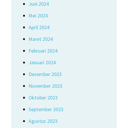
Juni 2024
Mei 2024
April 2024
Maret 2024
Februari 2024
Januari 2024
Desember 2023
November 2023
Oktober 2023
September 2023
Agustus 2023