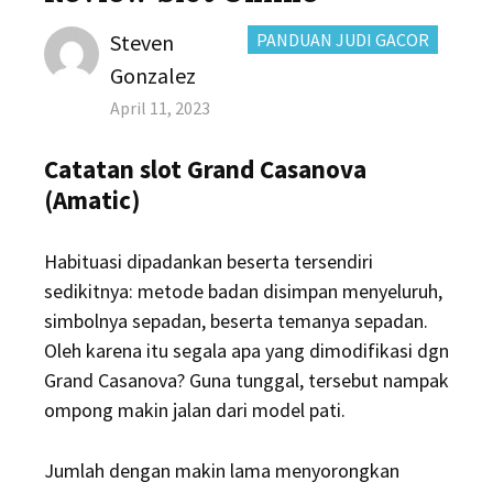
Author
CATEGORIES:
Steven
PANDUAN JUDI GACOR
Gonzalez
Posted
April 11, 2023
on
Catatan slot Grand Casanova
(Amatic)
Habituasi dipadankan beserta tersendiri
sedikitnya: metode badan disimpan menyeluruh,
simbolnya sepadan, beserta temanya sepadan.
Oleh karena itu segala apa yang dimodifikasi dgn
Grand Casanova? Guna tunggal, tersebut nampak
ompong makin jalan dari model pati.
Jumlah dengan makin lama menyorongkan