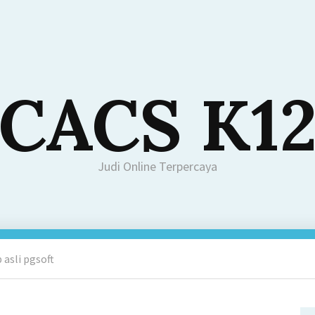
CACS K1
Judi Online Terpercaya
 asli pgsoft