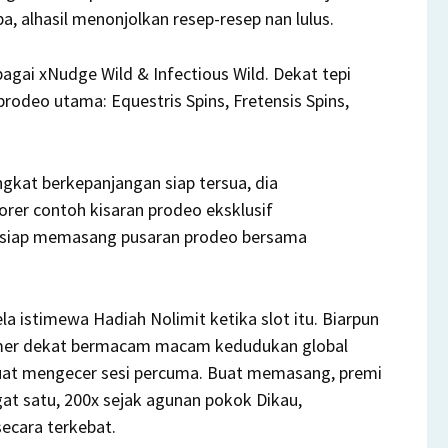
, alhasil menonjolkan resep-resep nan lulus.
ebagai xNudge Wild & Infectious Wild. Dekat tepi
prodeo utama: Equestris Spins, Fretensis Spins,
kat berkepanjangan siap tersua, dia
er contoh kisaran prodeo eksklusif
u siap memasang pusaran prodeo bersama
 istimewa Hadiah Nolimit ketika slot itu. Biarpun
 gamer dekat bermacam macam kedudukan global
buat mengecer sesi percuma. Buat memasang, premi
gat satu, 200x sejak agunan pokok Dikau,
cara terkebat.