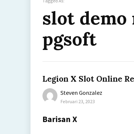
Tagged As:
slot demo 
pgsoft
Legion X Slot Online R
Author
Steven Gonzalez
Posted
Februari 23, 2023
on
Barisan X