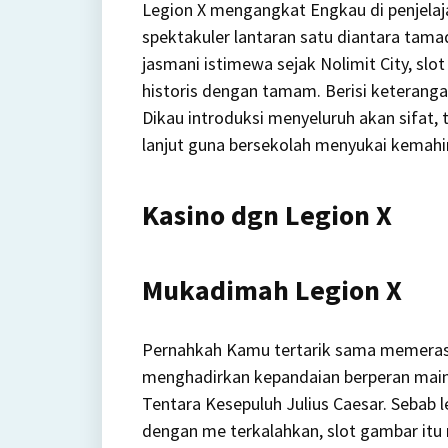
Legion X mengangkat Engkau di penjela
spektakuler lantaran satu diantara tama
jasmani istimewa sejak Nolimit City, sl
historis dengan tamam. Berisi keterang
Dikau introduksi menyeluruh akan sifat,
lanjut guna bersekolah menyukai kemah
Kasino dgn Legion X
Mukadimah Legion X
Pernahkah Kamu tertarik sama memeras P
menghadirkan kepandaian berperan main 
Tentara Kesepuluh Julius Caesar. Sebab 
dengan me terkalahkan, slot gambar it