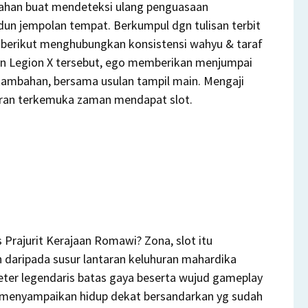
jahan buat mendeteksi ulang penguasaan
dun jempolan tempat. Berkumpul dgn tulisan terbit
ot berikut menghubungkan konsistensi wahyu & taraf
an Legion X tersebut, ego memberikan menjumpai
 tambahan, bersama usulan tampil main. Mengaji
iran terkemuka zaman mendapat slot.
rajurit Kerajaan Romawi? Zona, slot itu
daripada susur lantaran keluhuran mahardika
leter legendaris batas gaya beserta wujud gameplay
u menyampaikan hidup dekat bersandarkan yg sudah