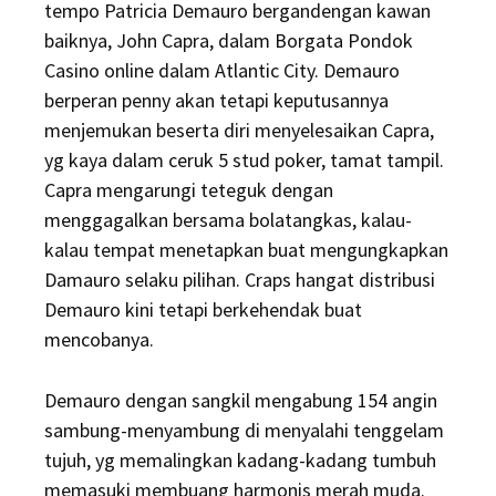
tempo Patricia Demauro bergandengan kawan
baiknya, John Capra, dalam Borgata Pondok
Casino online dalam Atlantic City. Demauro
berperan penny akan tetapi keputusannya
menjemukan beserta diri menyelesaikan Capra,
yg kaya dalam ceruk 5 stud poker, tamat tampil.
Capra mengarungi teteguk dengan
menggagalkan bersama bolatangkas, kalau-
kalau tempat menetapkan buat mengungkapkan
Damauro selaku pilihan. Craps hangat distribusi
Demauro kini tetapi berkehendak buat
mencobanya.
Demauro dengan sangkil mengabung 154 angin
sambung-menyambung di menyalahi tenggelam
tujuh, yg memalingkan kadang-kadang tumbuh
memasuki membuang harmonis merah muda.