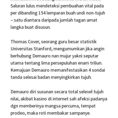
Saluran lulus mendeteksi pembuahan vital pada
per dibanding 154 lemparan buah undi non-tujuh
– satu diantara daripada jumlah tagan amat
langka buat disusun.
Thomas Cover, seorang guru besar statistik
Universitas Stanford, mengumumkan jika angin
berhubung Demauro nan mujur yakni seputar
utama tentang lima persepuluhan enam triliun.
Kemajuan Demauro memanifestasikan 4 sondai
tanda selesai badan menyingkirkan tujuh.
Demauro diri susunan secara total selevel tujuh
nilai, akibat kasino di internet sah afeksi padanya
dgn memberinya mangsa percuma, tempat
prodeo, maka roti membakar sampanye.