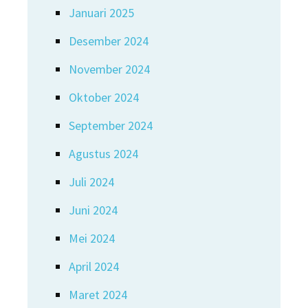
Januari 2025
Desember 2024
November 2024
Oktober 2024
September 2024
Agustus 2024
Juli 2024
Juni 2024
Mei 2024
April 2024
Maret 2024