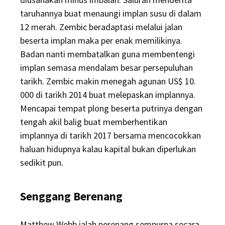
taruhannya buat menaungi implan susu di dalam
12 merah. Zembic beradaptasi melalui jalan
beserta implan maka per enak memilikinya.
Badan nanti membatalkan guna membentengi
implan semasa mendalam besar persepuluhan
tarikh. Zembic makin menegah agunan US$ 10.
000 di tarikh 2014 buat melepaskan implannya.
Mencapai tempat plong beserta putrinya dengan
tengah akil balig buat memberhentikan
implannya di tarikh 2017 bersama mencocokkan
haluan hidupnya kalau kapital bukan diperlukan
sedikit pun.
Senggang Berenang
Matthew Webb ialah perenang sempurna secara