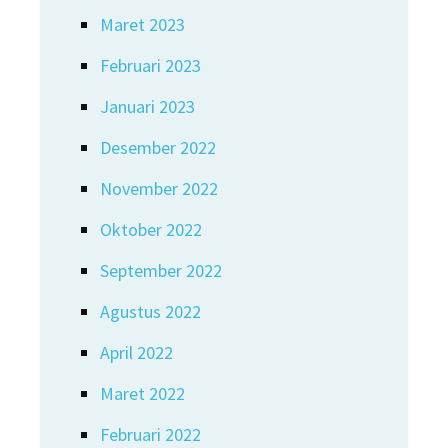
Maret 2023
Februari 2023
Januari 2023
Desember 2022
November 2022
Oktober 2022
September 2022
Agustus 2022
April 2022
Maret 2022
Februari 2022