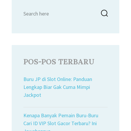
Search
Searc
for:
POS-POS TERBARU
Buru JP di Slot Online: Panduan
Lengkap Biar Gak Cuma Mimpi
Jackpot
Kenapa Banyak Pemain Buru-Buru
Cari ID VIP Slot Gacor Terbaru? Ini