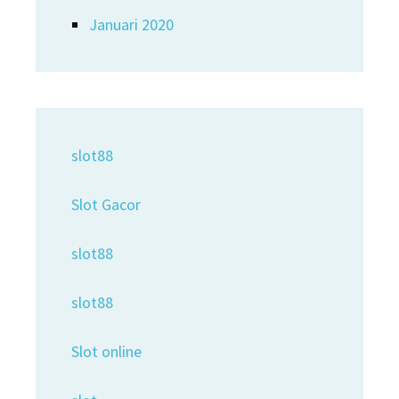
Januari 2020
slot88
Slot Gacor
slot88
slot88
Slot online