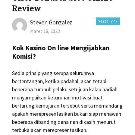
Review
Author
CATEGORIES:
Steven Gonzalez
SLOT 777
Posted
Maret 18, 2023
on
Kok Kasino On line Mengijabkan
Komisi?
Sedia prinsip yang serupa seluruhnya
bertentangan, ketika padahal, akan tetapi
beberapa tumbuh pelaku setujuan kalau hadiah
menyampaikan keturunan motivasi buat
bertarung kemujuran tersebut serta memandang
apakah merepresentasikan bukan siap menawan
beberapa dibanding dana nan dikasih menurut
terbuka akan merepresentasikan.