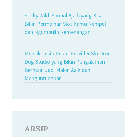
Sticky Wild: Simbol Ajaib yang Bisa
Bikin Permainan Slot Kamu Nempel
dan Ngumpulin Kemenangan
Menilik Lebih Dekat Provider Slot Iron
Dog Studio yang Bikin Pengalaman
Bermain Jadi Makin Asik dan
Menguntungkan
ARSIP