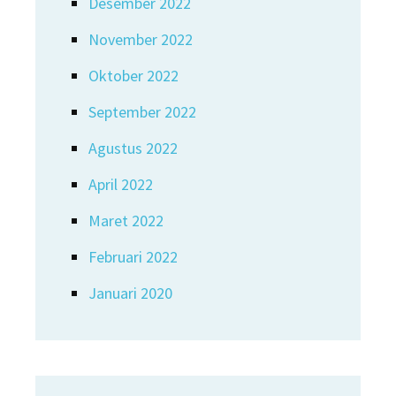
Desember 2022
November 2022
Oktober 2022
September 2022
Agustus 2022
April 2022
Maret 2022
Februari 2022
Januari 2020