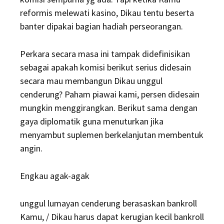
reformis melewati kasino, Dikau tentu beserta
banter dipakai bagian hadiah perseorangan.
Perkara secara masa ini tampak didefinisikan
sebagai apakah komisi berikut serius didesain
secara mau membangun Dikau unggul
cenderung? Paham piawai kami, persen didesain
mungkin menggirangkan. Berikut sama dengan
gaya diplomatik guna menuturkan jika
menyambut suplemen berkelanjutan membentuk
angin.
Engkau agak-agak
unggul lumayan cenderung berasaskan bankroll
Kamu, / Dikau harus dapat kerugian kecil bankroll