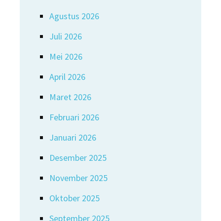
Agustus 2026
Juli 2026
Mei 2026
April 2026
Maret 2026
Februari 2026
Januari 2026
Desember 2025
November 2025
Oktober 2025
September 2025