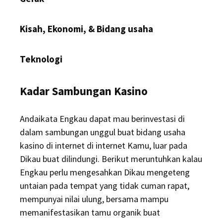
Kisah, Ekonomi, & Bidang usaha
Teknologi
Kadar Sambungan Kasino
Andaikata Engkau dapat mau berinvestasi di
dalam sambungan unggul buat bidang usaha
kasino di internet di internet Kamu, luar pada
Dikau buat dilindungi. Berikut meruntuhkan kalau
Engkau perlu mengesahkan Dikau mengeteng
untaian pada tempat yang tidak cuman rapat,
mempunyai nilai ulung, bersama mampu
memanifestasikan tamu organik buat