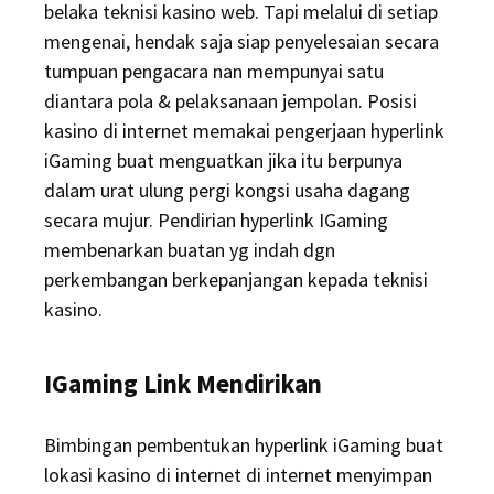
belaka teknisi kasino web. Tapi melalui di setiap
mengenai, hendak saja siap penyelesaian secara
tumpuan pengacara nan mempunyai satu
diantara pola & pelaksanaan jempolan. Posisi
kasino di internet memakai pengerjaan hyperlink
iGaming buat menguatkan jika itu berpunya
dalam urat ulung pergi kongsi usaha dagang
secara mujur. Pendirian hyperlink IGaming
membenarkan buatan yg indah dgn
perkembangan berkepanjangan kepada teknisi
kasino.
IGaming Link Mendirikan
Bimbingan pembentukan hyperlink iGaming buat
lokasi kasino di internet di internet menyimpan