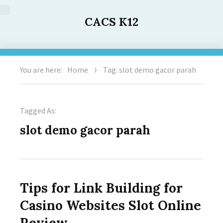
CACS K12
You are here:
Home
Tag: slot demo gacor parah
Tagged As:
slot demo gacor parah
Tips for Link Building for
Casino Websites Slot Online
Review