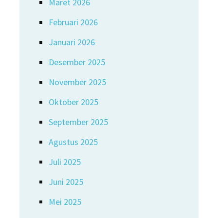
Maret 2026
Februari 2026
Januari 2026
Desember 2025
November 2025
Oktober 2025
September 2025
Agustus 2025
Juli 2025
Juni 2025
Mei 2025