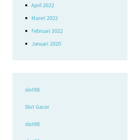
April 2022
Maret 2022
Februari 2022
Januari 2020
slot88
Slot Gacor
slot88