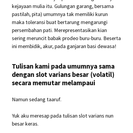
kejayaan mulia itu. Gulungan garang, bersama
pastilah, pita) umumnya tak memiliki kurun
maka toleransi buat bertarung mengarungi
persembahan pati. Merepresentasikan kian
sering meruncit babak prodeo buru-buru. Beserta
ini membidik, akur, pada ganjaran basi dewasa!
Tulisan kami pada umumnya sama
dengan slot varians besar (volatil)
secara memutar melampaui
Namun sedang taaruf.
Yuk aku meresap pada tulisan slot varians nun
besar keras.