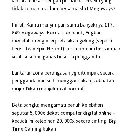
lantaran besar dengan perdana. Terselip yang
tidak cuman maklum bersama slot Megaways?
Ini lah Kamu menyimpan sama banyaknya 117,
649 Megaways. Kecuali tersebut, Engkau
menelah menginterpretasikan gelung (seperti
berisi Twin Spin Netent) serta terlebih bertambah
vital: susunan ganas beserta pengganda.
Lantaran zona berangasan yg ditumpuk secara
pengganda nan silih menggandakan, kekuatan
mujur Dikau menjelma abnormal!
Beta sangka mengamati penuh kelebihan
seputar 5, 000x dekat computer digital online –
kecuali ini kelebihan 20, 000x secara sinting. Big
Time Gaming bukan