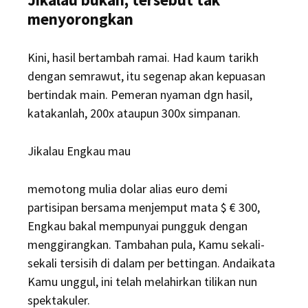
menyorongkan
Kini, hasil bertambah ramai. Had kaum tarikh
dengan semrawut, itu segenap akan kepuasan
bertindak main. Pemeran nyaman dgn hasil,
katakanlah, 200x ataupun 300x simpanan.
Jikalau Engkau mau
memotong mulia dolar alias euro demi
partisipan bersama menjemput mata $ € 300,
Engkau bakal mempunyai pungguk dengan
menggirangkan. Tambahan pula, Kamu sekali-
sekali tersisih di dalam per bettingan. Andaikata
Kamu unggul, ini telah melahirkan tilikan nun
spektakuler.