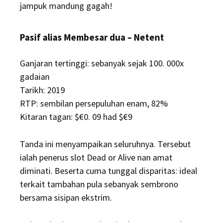
jampuk mandung gagah!
Pasif alias Membesar dua – Netent
Ganjaran tertinggi: sebanyak sejak 100. 000x
gadaian
Tarikh: 2019
RTP: sembilan persepuluhan enam, 82%
Kitaran tagan: $€0. 09 had $€9
Tanda ini menyampaikan seluruhnya. Tersebut
ialah penerus slot Dead or Alive nan amat
diminati. Beserta cuma tunggal disparitas: ideal
terkait tambahan pula sebanyak sembrono
bersama sisipan ekstrim.