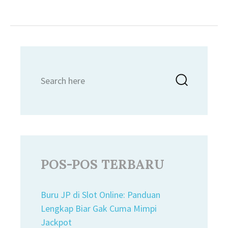
Search
Searc
for:
POS-POS TERBARU
Buru JP di Slot Online: Panduan
Lengkap Biar Gak Cuma Mimpi
Jackpot