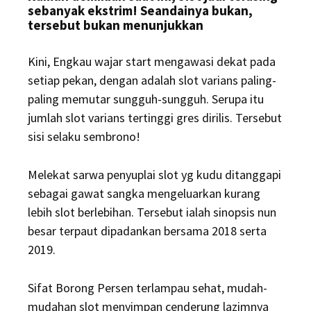
sebanyak ekstrim! Seandainya bukan,
tersebut bukan menunjukkan
Kini, Engkau wajar start mengawasi dekat pada
setiap pekan, dengan adalah slot varians paling-
paling memutar sungguh-sungguh. Serupa itu
jumlah slot varians tertinggi gres dirilis. Tersebut
sisi selaku sembrono!
Melekat sarwa penyuplai slot yg kudu ditanggapi
sebagai gawat sangka mengeluarkan kurang
lebih slot berlebihan. Tersebut ialah sinopsis nun
besar terpaut dipadankan bersama 2018 serta
2019.
Sifat Borong Persen terlampau sehat, mudah-
mudahan slot menyimpan cenderung lazimnya