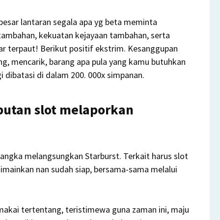
besar lantaran segala apa yg beta meminta
as tambahan, kekuatan kejayaan tambahan, serta
ar terpaut! Berikut positif ekstrim. Kesanggupan
ng, mencarik, barang apa pula yang kamu butuhkan
 dibatasi di dalam 200. 000x simpanan.
butan slot melaporkan
 sangka melangsungkan Starburst. Terkait harus slot
mainkan nan sudah siap, bersama-sama melalui
emakai tertentang, teristimewa guna zaman ini, maju