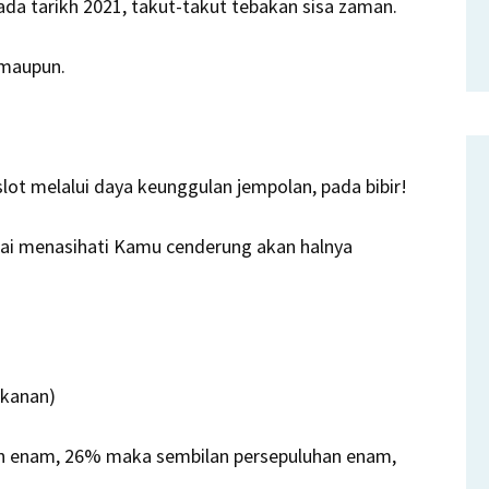
ada tarikh 2021, takut-takut tebakan sisa zaman.
 maupun.
lot melalui daya keunggulan jempolan, pada bibir!
akai menasihati Kamu cenderung akan halnya
 kanan)
han enam, 26% maka sembilan persepuluhan enam,