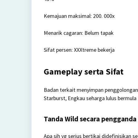
Kemajuan maksimal: 200. 000x
Menarik cagaran: Belum tapak
Sifat persen: XXXtreme bekerja
Gameplay serta Sifat
Badan terkait menyimpan penggolongan 
Starburst, Engkau seharga lulus bermula 
Tanda Wild secara pengganda
Apa sih yg serius bertikai didefinisika