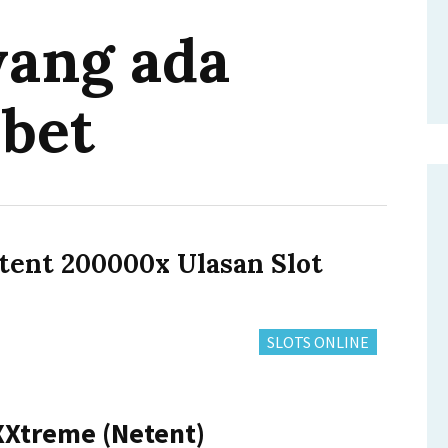
 yang ada
ebet
tent 200000x Ulasan Slot
CATEGORIES:
SLOTS ONLINE
XXXtreme (Netent)