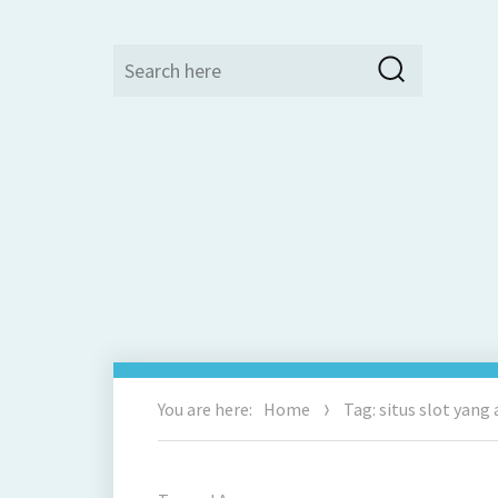
Search
Search
for:
You are here:
Home
Tag: situs slot yang