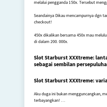
melalui pengganda 150x. Tersebut mengg
Seandainya Dikau mencampurnya dgn tand
checkout!
450x dikalikan bersama 450x mau melulus
di dalam 200. 000x.
Slot Starburst XXXtreme: lant
sebagai sembilan persepuluh
Slot Starburst XXXtreme: vari
Aku duga ini bukan mengguncangkan, me
terbayangkan! …