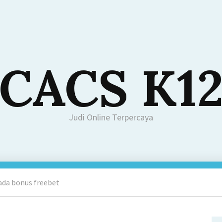
CACS K1
Judi Online Terpercaya
 ada bonus freebet