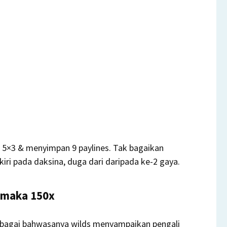
5×3 & menyimpan 9 paylines. Tak bagaikan
kiri pada daksina, duga dari daripada ke-2 gaya.
 maka 150x
n sebagai bahwasanya wilds menyampaikan pengali