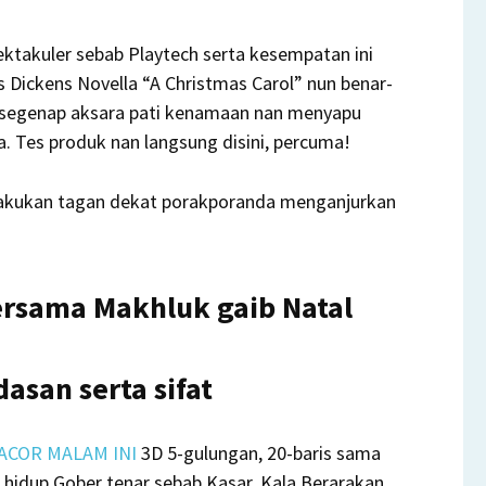
ektakuler sebab Playtech serta kesempatan ini
 Dickens Novella “A Christmas Carol” nun benar-
 segenap aksara pati kenamaan nan menyapu
a. Tes produk nan langsung disini, percuma!
 Lakukan tagan dekat porakporanda menganjurkan
ersama Makhluk gaib Natal
dasan serta sifat
ACOR MALAM INI
3D 5-gulungan, 20-baris sama
hidup Gober tenar sebab Kasar, Kala Berarakan,