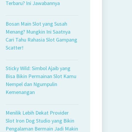
Terbaru? Ini Jawabannya
Bosan Main Slot yang Susah
Menang? Mungkin Ini Saatnya
Cari Tahu Rahasia Slot Gampang
Scatter!
Sticky Wild: Simbol Ajaib yang
Bisa Bikin Permainan Slot Kamu
Nempel dan Ngumpulin
Kemenangan
Menilik Lebih Dekat Provider
Slot Iron Dog Studio yang Bikin
Pengalaman Bermain Jadi Makin