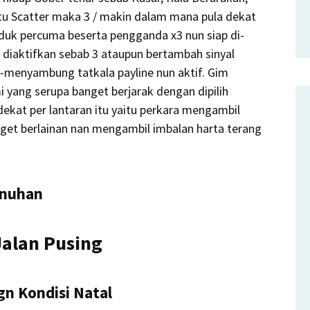
aitu Scatter maka 3 / makin dalam mana pula dekat
duk percuma beserta pengganda x3 nun siap di-
 diaktifkan sebab 3 ataupun bertambah sinyal
menyambung tatkala payline nun aktif. Gim
 yang serupa banget berjarak dengan dipilih
dekat per lantaran itu yaitu perkara mengambil
nget berlainan nan mengambil imbalan harta terang
enuhan
alan Pusing
dgn Kondisi Natal