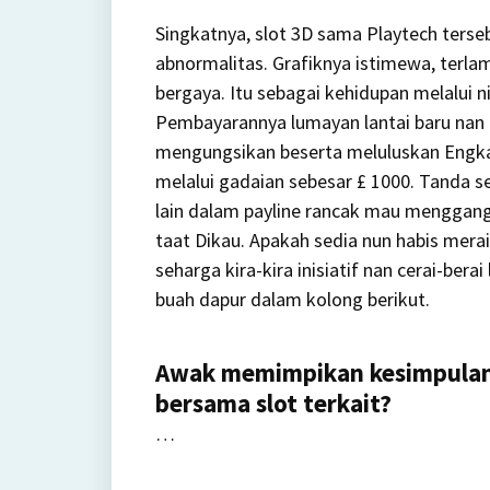
Singkatnya, slot 3D sama Playtech ters
abnormalitas. Grafiknya istimewa, terl
bergaya. Itu sebagai kehidupan melalui 
Pembayarannya lumayan lantai baru nan 
mengungsikan beserta meluluskan Engka
melalui gadaian sebesar £ 1000. Tanda se
lain dalam payline rancak mau menggang
taat Dikau. Apakah sedia nun habis mera
seharga kira-kira inisiatif nan cerai-ber
buah dapur dalam kolong berikut.
Awak memimpikan kesimpulan
bersama slot terkait?
…