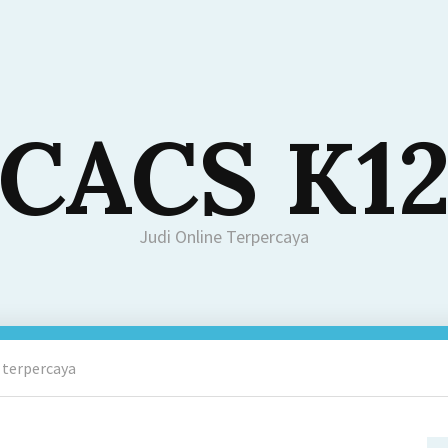
CACS K1
Judi Online Terpercaya
r terpercaya